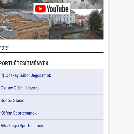
PORT
PORTLÉTESÍTMÉNYEK
Ifj. Ocskay Gábor Jégcsarnok
Csitáry G. Emil Uszoda
Sóstói Stadion
Köfém Sportcsarnok
Alba Regia Sportcsarnok