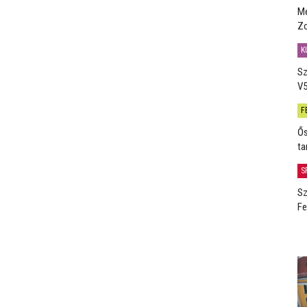
Me
Zo
K
Sz
V5
F
Ős
ta
S
Sz
Fe