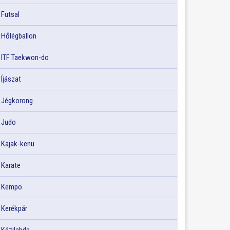
Futsal
Hőlégballon
ITF Taekwon-do
Íjászat
Jégkorong
Judo
Kajak-kenu
Karate
Kempo
Kerékpár