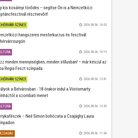
y kis kosárnyi törődés – segítse Ön is a Nemzetközi
ptáncfesztivál résztvevőit!
EHÉRVÁRI SZÍNES
2026.08.06. 16:03
mzetközi hangszeres mesterkurzus és fesztivál
hérvárcsurgón
ULTÚRA
2026.08.06. 14:19
zz minden mennyiségben, minden stílusban! – már készül az
ba Regia Feszt színpada
EHÉRVÁRI SZÍNES
2026.08.06. 13:41
rályok a Belvárosban - 18 órakor indul a Vörösmarty
ínháztól a szombati menet
ULTÚRA
2026.08.06. 13:35
etykafészek – Neil Simon bohózata a Csajághy Laura
ínpadon
AZDASÁG
2026.08.06. 11:04