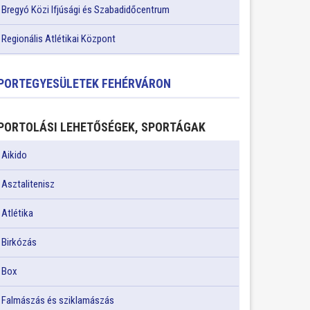
Bregyó Közi Ifjúsági és Szabadidőcentrum
Regionális Atlétikai Központ
PORTEGYESÜLETEK FEHÉRVÁRON
PORTOLÁSI LEHETŐSÉGEK, SPORTÁGAK
Aikido
Asztalitenisz
Atlétika
Birkózás
Box
Falmászás és sziklamászás