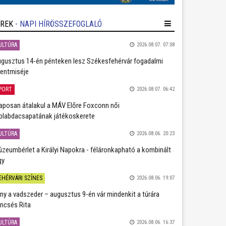
ÍREK
- NAPI HÍRÖSSZEFOGLALÓ
ULTÚRA
2026.08.07. 07:08
gusztus 14-én pénteken lesz Székesfehérvár fogadalmi
entmiséje
PORT
2026.08.07. 06:42
aposan átalakul a MÁV Előre Foxconn női
plabdacsapatának játékoskerete
ULTÚRA
2026.08.06. 20:23
zeumbérlet a Királyi Napokra - féláronkapható a kombinált
gy
EHÉRVÁRI SZÍNES
2026.08.06. 19:07
ány a vadszeder – augusztus 9-én vár mindenkit a túrára
ncsés Rita
ULTÚRA
2026.08.06. 16:37