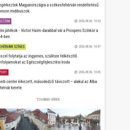
gérkeztek Magyarországra a székesfehérvári rendeltetésű
nson midibuszok
ULTÚRA
2026.08.06. 10:53
íni játékok - Victor Haïm-darabbal vár a Prospero Színkör a
4-ben
EHÉRVÁRI SZÍNES
2026.08.06. 10:47
szel folytatja az ingyenes, szülésre felkészítő
nfolyamokat az Egészségfejlesztési Iroda
PORT
2026.08.06. 10:45
erb center érkezett, másodedző távozott – alakul az Alba
hérvár kerete
TOVÁBBI HÍREK