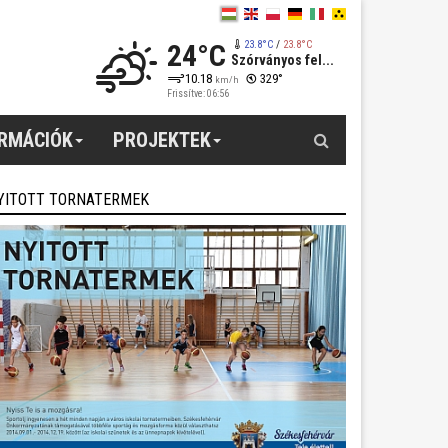
24°C
23.8°C
/
23.8°C
Szórványos fel...
10.18
329°
km/h
Frissítve: 06:56
Keresés
ORMÁCIÓK
PROJEKTEK
YITOTT TORNATERMEK