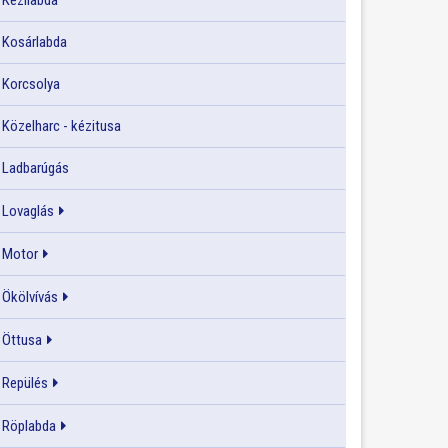
Kézilabda
Kosárlabda
Korcsolya
Közelharc - kézitusa
Ladbarúgás
Lovaglás
Motor
Ökölvívás
Öttusa
Repülés
Röplabda