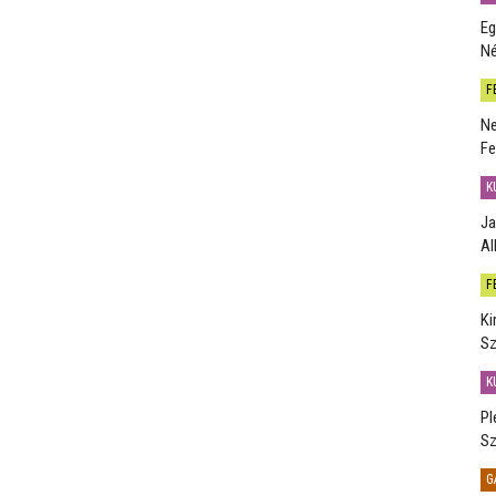
Eg
Né
F
Ne
Fe
K
Ja
Al
F
Ki
Sz
K
Pl
Sz
G