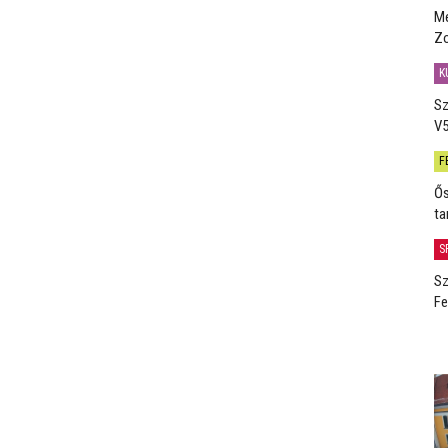
Me
Zo
K
Sz
V5
F
Ős
ta
S
Sz
Fe