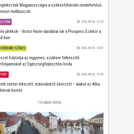
gérkeztek Magyarországra a székesfehérvári rendeltetésű
nson midibuszok
ULTÚRA
2026.08.06. 10:53
íni játékok - Victor Haïm-darabbal vár a Prospero Színkör a
4-ben
EHÉRVÁRI SZÍNES
2026.08.06. 10:47
szel folytatja az ingyenes, szülésre felkészítő
nfolyamokat az Egészségfejlesztési Iroda
PORT
2026.08.06. 10:45
erb center érkezett, másodedző távozott – alakul az Alba
hérvár kerete
TOVÁBBI HÍREK