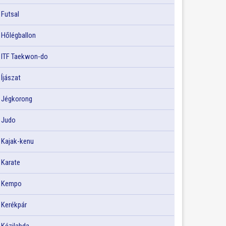
Futsal
Hőlégballon
ITF Taekwon-do
Íjászat
Jégkorong
Judo
Kajak-kenu
Karate
Kempo
Kerékpár