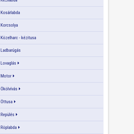
Kézilabda
Kosárlabda
Korcsolya
Közelharc - kézitusa
Ladbarúgás
Lovaglás
Motor
Ökölvívás
Öttusa
Repülés
Röplabda