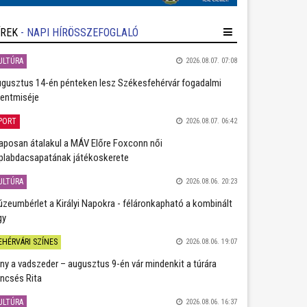
ÍREK
- NAPI HÍRÖSSZEFOGLALÓ
ULTÚRA
2026.08.07. 07:08
gusztus 14-én pénteken lesz Székesfehérvár fogadalmi
entmiséje
PORT
2026.08.07. 06:42
aposan átalakul a MÁV Előre Foxconn női
plabdacsapatának játékoskerete
ULTÚRA
2026.08.06. 20:23
zeumbérlet a Királyi Napokra - féláronkapható a kombinált
gy
EHÉRVÁRI SZÍNES
2026.08.06. 19:07
ány a vadszeder – augusztus 9-én vár mindenkit a túrára
ncsés Rita
ULTÚRA
2026.08.06. 16:37