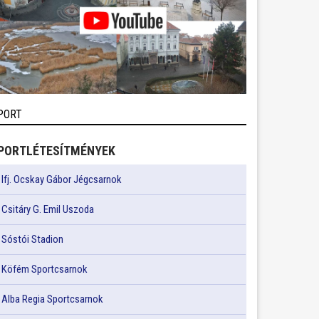
PORT
PORTLÉTESÍTMÉNYEK
Ifj. Ocskay Gábor Jégcsarnok
Csitáry G. Emil Uszoda
Sóstói Stadion
Köfém Sportcsarnok
Alba Regia Sportcsarnok