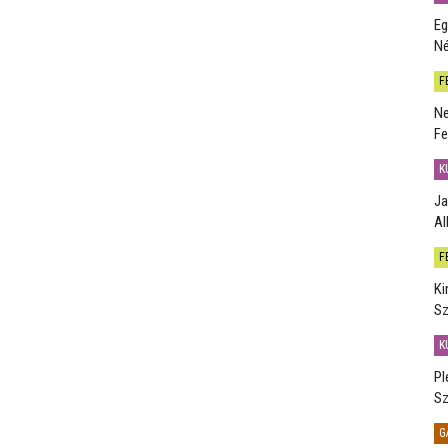
Eg
Né
F
Ne
Fe
K
Ja
Al
F
Ki
Sz
K
Pl
Sz
G