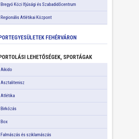
Bregyó Közi Ifjúsági és Szabadidőcentrum
Regionális Atlétikai Központ
PORTEGYESÜLETEK FEHÉRVÁRON
PORTOLÁSI LEHETŐSÉGEK, SPORTÁGAK
Aikido
Asztalitenisz
Atlétika
Birkózás
Box
Falmászás és sziklamászás