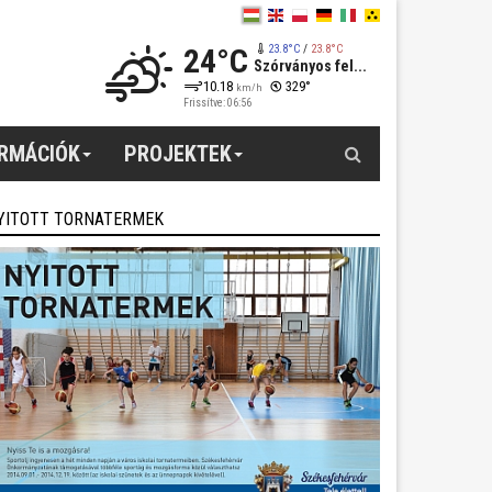
24°C
23.8°C
/
23.8°C
Szórványos fel...
10.18
329°
km/h
Frissítve: 06:56
Keresés
ORMÁCIÓK
PROJEKTEK
YITOTT TORNATERMEK