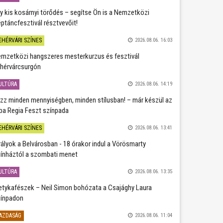
y kis kosárnyi törődés – segítse Ön is a Nemzetközi
ptáncfesztivál résztvevőit!
EHÉRVÁRI SZÍNES
2026.08.06. 16:03
mzetközi hangszeres mesterkurzus és fesztivál
hérvárcsurgón
ULTÚRA
2026.08.06. 14:19
zz minden mennyiségben, minden stílusban! – már készül az
ba Regia Feszt színpada
EHÉRVÁRI SZÍNES
2026.08.06. 13:41
rályok a Belvárosban - 18 órakor indul a Vörösmarty
ínháztól a szombati menet
ULTÚRA
2026.08.06. 13:35
etykafészek – Neil Simon bohózata a Csajághy Laura
ínpadon
AZDASÁG
2026.08.06. 11:04