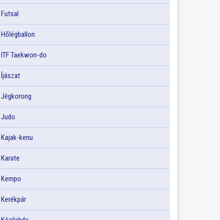
Futsal
Hőlégballon
ITF Taekwon-do
Íjászat
Jégkorong
Judo
Kajak-kenu
Karate
Kempo
Kerékpár