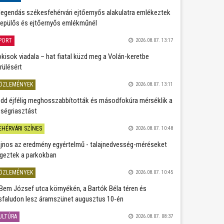
legendás székesfehérvári ejtőernyős alakulatra emlékeztek
repülős és ejtőernyős emlékműnél
PORT
2026.08.07. 13:17
kisok viadala – hat fiatal küzd meg a Volán-keretbe
rülésért
ÖZLEMÉNYEK
2026.08.07. 13:11
dd éjfélig meghosszabbították és másodfokúra mérséklik a
ségriasztást
EHÉRVÁRI SZÍNES
2026.08.07. 10:48
jnos az eredmény egyértelmű - talajnedvesség-méréseket
geztek a parkokban
ÖZLEMÉNYEK
2026.08.07. 10:45
Bem József utca környékén, a Bartók Béla téren és
sfaludon lesz áramszünet augusztus 10-én
ULTÚRA
2026.08.07. 08:37