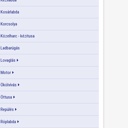
Kézilabda
Kosárlabda
Korcsolya
Közelharc - kézitusa
Ladbarúgás
Lovaglás
Motor
Ökölvívás
Öttusa
Repülés
Röplabda