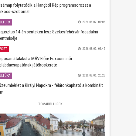
sárnap folytatódik a Hangból Kép programsorozat a
rkocs-szobornál
ULTÚRA
2026.08.07. 07:08
gusztus 14-én pénteken lesz Székesfehérvár fogadalmi
entmiséje
PORT
2026.08.07. 06:42
aposan átalakul a MÁV Előre Foxconn női
plabdacsapatának játékoskerete
ULTÚRA
2026.08.06. 20:23
zeumbérlet a Királyi Napokra - féláronkapható a kombinált
gy
TOVÁBBI HÍREK