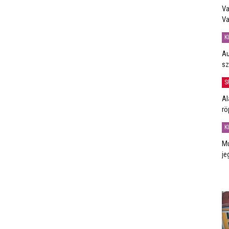
Va
Va
K
Au
sz
S
Al
rö
K
Mú
je