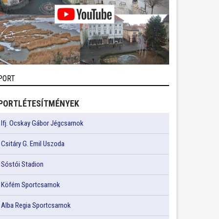
PORT
PORTLÉTESÍTMÉNYEK
Ifj. Ocskay Gábor Jégcsarnok
Csitáry G. Emil Uszoda
Sóstói Stadion
Köfém Sportcsarnok
Alba Regia Sportcsarnok