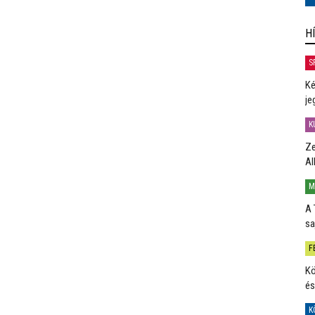
H
S
Ké
je
K
Ze
Al
M
A 
sa
F
Kö
és
K