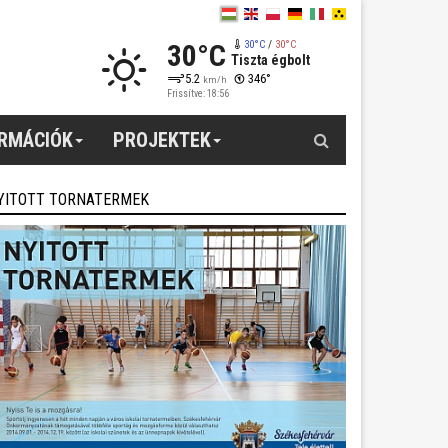
30°C
30°C
/
30°C
Tiszta égbolt
5.2
346°
km/h
Frissítve: 18:56
Keresés
ORMÁCIÓK
PROJEKTEK
YITOTT TORNATERMEK