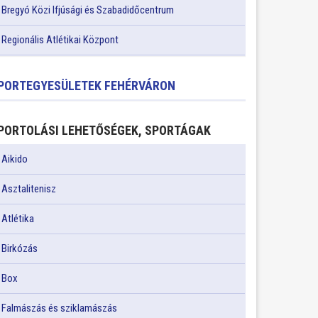
Bregyó Közi Ifjúsági és Szabadidőcentrum
Regionális Atlétikai Központ
PORTEGYESÜLETEK FEHÉRVÁRON
PORTOLÁSI LEHETŐSÉGEK, SPORTÁGAK
Aikido
Asztalitenisz
Atlétika
Birkózás
Box
Falmászás és sziklamászás