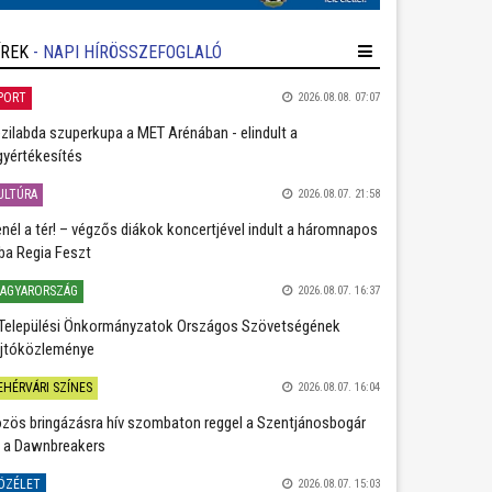
ÍREK
- NAPI HÍRÖSSZEFOGLALÓ
PORT
2026.08.08. 07:07
zilabda szuperkupa a MET Arénában - elindult a
gyértékesítés
ULTÚRA
2026.08.07. 21:58
nél a tér! – végzős diákok koncertjével indult a háromnapos
ba Regia Feszt
AGYARORSZÁG
2026.08.07. 16:37
Települési Önkormányzatok Országos Szövetségének
jtóközleménye
EHÉRVÁRI SZÍNES
2026.08.07. 16:04
zös bringázásra hív szombaton reggel a Szentjánosbogár
 a Dawnbreakers
ÖZÉLET
2026.08.07. 15:03