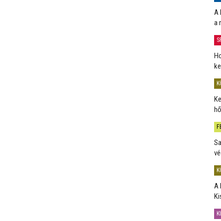
A 
a 
S
Ho
ke
K
Ke
hő
F
Sa
vé
K
A 
Ki
K