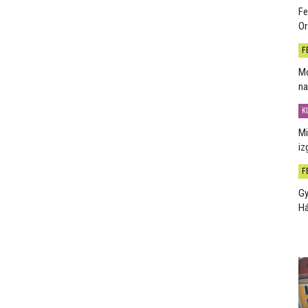
Fe
Or
F
Mo
na
K
Mi
iz
F
Gy
H