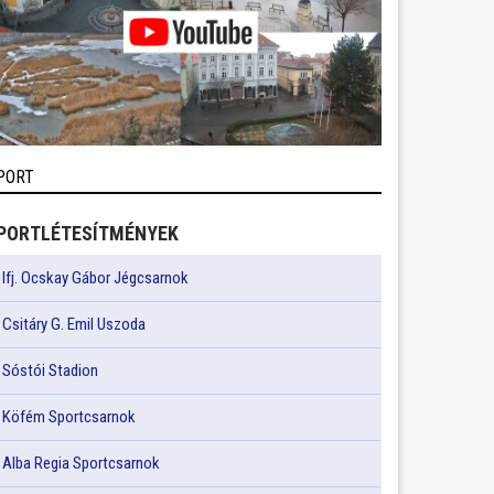
PORT
PORTLÉTESÍTMÉNYEK
Ifj. Ocskay Gábor Jégcsarnok
Csitáry G. Emil Uszoda
Sóstói Stadion
Köfém Sportcsarnok
Alba Regia Sportcsarnok