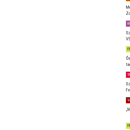
Me
Zo
K
Sz
V5
F
Ős
ta
S
Sz
Fe
V
„M
F