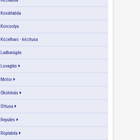
Kézilabda
Kosárlabda
Korcsolya
Közelharc - kézitusa
Ladbarúgás
Lovaglás
Motor
Ökölvívás
Öttusa
Repülés
Röplabda