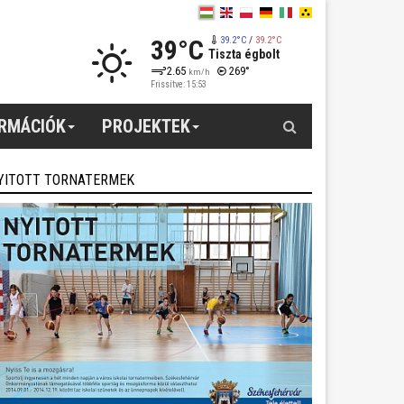
39°C
39.2°C
/
39.2°C
Tiszta égbolt
2.65
269°
km/h
Frissítve: 15:53
Keresés
ORMÁCIÓK
PROJEKTEK
YITOTT TORNATERMEK