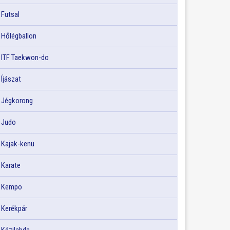
Futsal
Hőlégballon
ITF Taekwon-do
Íjászat
Jégkorong
Judo
Kajak-kenu
Karate
Kempo
Kerékpár