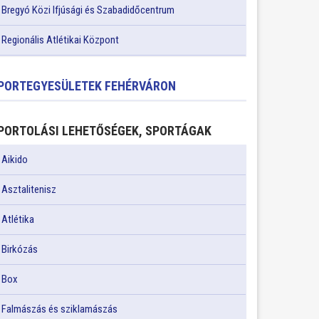
Bregyó Közi Ifjúsági és Szabadidőcentrum
Regionális Atlétikai Központ
PORTEGYESÜLETEK FEHÉRVÁRON
PORTOLÁSI LEHETŐSÉGEK, SPORTÁGAK
Aikido
Asztalitenisz
Atlétika
Birkózás
Box
Falmászás és sziklamászás