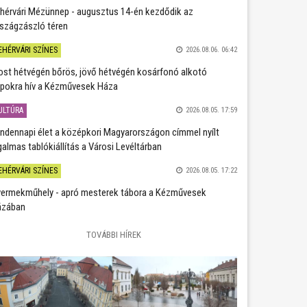
hérvári Mézünnep - augusztus 14-én kezdődik az
szágzászló téren
EHÉRVÁRI SZÍNES
2026.08.06. 06:42
st hétvégén bőrös, jövő hétvégén kosárfonó alkotó
pokra hív a Kézművesek Háza
ULTÚRA
2026.08.05. 17:59
ndennapi élet a középkori Magyarországon címmel nyílt
galmas tablókiállítás a Városi Levéltárban
EHÉRVÁRI SZÍNES
2026.08.05. 17:22
ermekműhely - apró mesterek tábora a Kézművesek
ázában
TOVÁBBI HÍREK