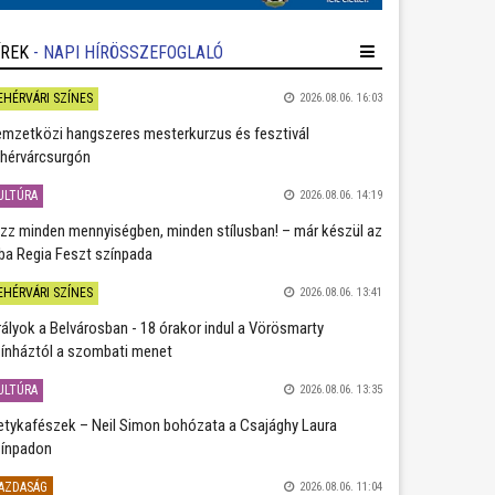
ÍREK
- NAPI HÍRÖSSZEFOGLALÓ
EHÉRVÁRI SZÍNES
2026.08.06. 16:03
mzetközi hangszeres mesterkurzus és fesztivál
hérvárcsurgón
ULTÚRA
2026.08.06. 14:19
zz minden mennyiségben, minden stílusban! – már készül az
ba Regia Feszt színpada
EHÉRVÁRI SZÍNES
2026.08.06. 13:41
rályok a Belvárosban - 18 órakor indul a Vörösmarty
ínháztól a szombati menet
ULTÚRA
2026.08.06. 13:35
etykafészek – Neil Simon bohózata a Csajághy Laura
ínpadon
AZDASÁG
2026.08.06. 11:04