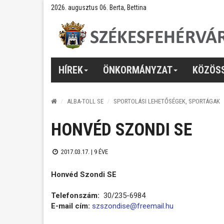
2026. augusztus 06. Berta, Bettina
HÍREK
ÖNKORMÁNYZAT
KÖZÖS
ALBA-TOLL SE
SPORTOLÁSI LEHETŐSÉGEK, SPORTÁGAK
HONVÉD SZONDI SE
2017.03.17. |
9 ÉVE
Honvéd Szondi SE
Telefonszám:
30/235-6984
E-mail cím:
szszondise@freemail.hu