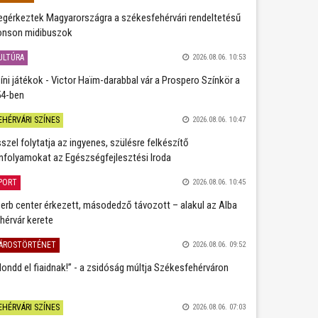
gérkeztek Magyarországra a székesfehérvári rendeltetésű
nson midibuszok
ULTÚRA
2026.08.06. 10:53
íni játékok - Victor Haïm-darabbal vár a Prospero Színkör a
4-ben
EHÉRVÁRI SZÍNES
2026.08.06. 10:47
szel folytatja az ingyenes, szülésre felkészítő
nfolyamokat az Egészségfejlesztési Iroda
PORT
2026.08.06. 10:45
erb center érkezett, másodedző távozott – alakul az Alba
hérvár kerete
ÁROSTÖRTÉNET
2026.08.06. 09:52
ondd el fiaidnak!” - a zsidóság múltja Székesfehérváron
EHÉRVÁRI SZÍNES
2026.08.06. 07:03