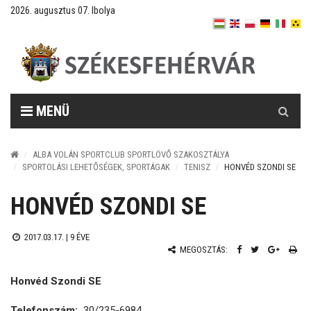
2026. augusztus 07. Ibolya
Keresés
MENÜ
ALBA VOLÁN SPORTCLUB SPORTLÖVŐ SZAKOSZTÁLYA
SPORTOLÁSI LEHETŐSÉGEK, SPORTÁGAK
TENISZ
HONVÉD SZONDI SE
HONVÉD SZONDI SE
2017.03.17. |
9 ÉVE
MEGOSZTÁS:
Honvéd Szondi SE
Telefonszám:
30/235-6984