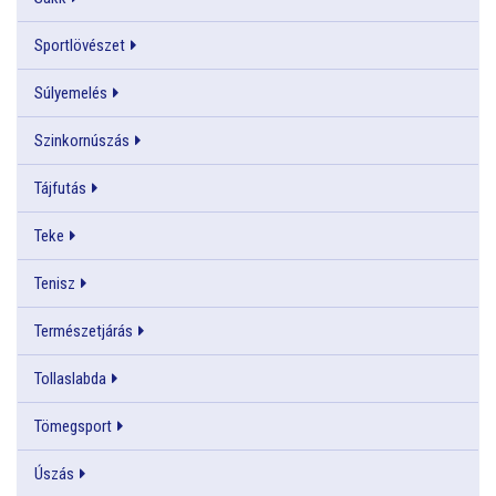
Sportlövészet
Súlyemelés
Szinkornúszás
Tájfutás
Teke
Tenisz
Természetjárás
Tollaslabda
Tömegsport
Úszás