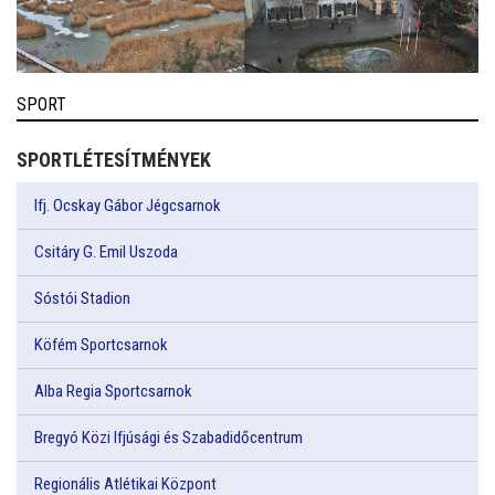
SPORT
SPORTLÉTESÍTMÉNYEK
Ifj. Ocskay Gábor Jégcsarnok
Csitáry G. Emil Uszoda
Sóstói Stadion
Köfém Sportcsarnok
Alba Regia Sportcsarnok
Bregyó Közi Ifjúsági és Szabadidőcentrum
Regionális Atlétikai Központ