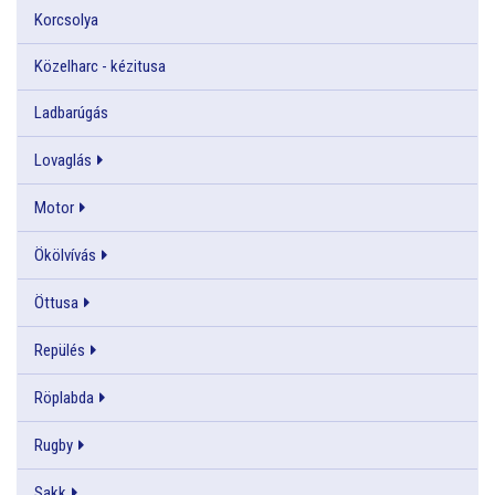
Korcsolya
Közelharc - kézitusa
Ladbarúgás
Lovaglás
Motor
Ökölvívás
Öttusa
Repülés
Röplabda
Rugby
Sakk