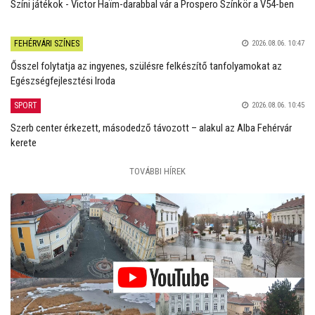
Színi játékok - Victor Haïm-darabbal vár a Prospero Színkör a V54-ben
FEHÉRVÁRI SZÍNES
2026.08.06. 10:47
Ősszel folytatja az ingyenes, szülésre felkészítő tanfolyamokat az
Egészségfejlesztési Iroda
SPORT
2026.08.06. 10:45
Szerb center érkezett, másodedző távozott – alakul az Alba Fehérvár
kerete
TOVÁBBI HÍREK