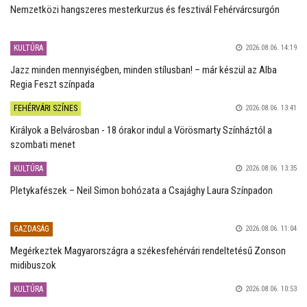
Nemzetközi hangszeres mesterkurzus és fesztivál Fehérvárcsurgón
KULTÚRA
2026.08.06. 14:19
Jazz minden mennyiségben, minden stílusban! – már készül az Alba
Regia Feszt színpada
FEHÉRVÁRI SZÍNES
2026.08.06. 13:41
Királyok a Belvárosban - 18 órakor indul a Vörösmarty Színháztól a
szombati menet
KULTÚRA
2026.08.06. 13:35
Pletykafészek – Neil Simon bohózata a Csajághy Laura Színpadon
GAZDASÁG
2026.08.06. 11:04
Megérkeztek Magyarországra a székesfehérvári rendeltetésű Zonson
midibuszok
KULTÚRA
2026.08.06. 10:53