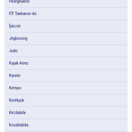
Hőlégballon
ITF Taekwon-do
Íjászat
Jégkorong
Judo
Kajak-kenu
Karate
Kempo
Kerékpár
Kézilabda
Kosárlabda