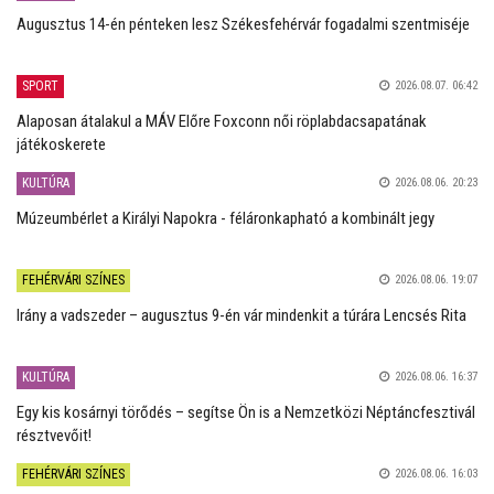
Augusztus 14-én pénteken lesz Székesfehérvár fogadalmi szentmiséje
SPORT
2026.08.07. 06:42
Alaposan átalakul a MÁV Előre Foxconn női röplabdacsapatának
játékoskerete
KULTÚRA
2026.08.06. 20:23
Múzeumbérlet a Királyi Napokra - féláronkapható a kombinált jegy
FEHÉRVÁRI SZÍNES
2026.08.06. 19:07
Irány a vadszeder – augusztus 9-én vár mindenkit a túrára Lencsés Rita
KULTÚRA
2026.08.06. 16:37
Egy kis kosárnyi törődés – segítse Ön is a Nemzetközi Néptáncfesztivál
résztvevőit!
FEHÉRVÁRI SZÍNES
2026.08.06. 16:03