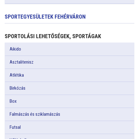
SPORTEGYESÜLETEK FEHÉRVÁRON
SPORTOLÁSI LEHETŐSÉGEK, SPORTÁGAK
Aikido
Asztalitenisz
Atlétika
Birkózás
Box
Falmászás és sziklamászás
Futsal