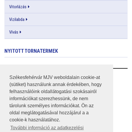
Vitorlázás
Vizilabda
Vívás
NYITOTT TORNATERMEK
RSS
Székesfehérvár MJV weboldalain cookie-at
(sütiket) használunk annak érdekében, hogy
A HONLAP 2017.03.31-I ÁLLAPOTA
felhasználóink oldallátogatási szokásairól
információkat szerezhessünk, de nem
JOGI NYILATKOZAT
tárolunk személyes információkat. Ön az
IMPRESSZUM
oldal meglátogatásával hozzájárul a a
cookie-k használatához.
MÉDIAAJÁNLAT
További információ az adatkezelési