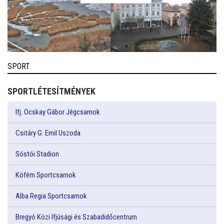
SPORT
SPORTLÉTESÍTMÉNYEK
Ifj. Ocskay Gábor Jégcsarnok
Csitáry G. Emil Uszoda
Sóstói Stadion
Köfém Sportcsarnok
Alba Regia Sportcsarnok
Bregyó Közi Ifjúsági és Szabadidőcentrum