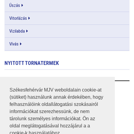
Úszás
Vitorlázás
Vizilabda
Vívás
NYITOTT TORNATERMEK
RSS
Székesfehérvár MJV weboldalain cookie-at
(sütiket) használunk annak érdekében, hogy
A HONLAP 2017.03.31-I ÁLLAPOTA
felhasználóink oldallátogatási szokásairól
információkat szerezhessünk, de nem
JOGI NYILATKOZAT
tárolunk személyes információkat. Ön az
IMPRESSZUM
oldal meglátogatásával hozzájárul a a
cookie-k használatához.