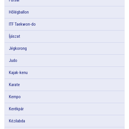
Hőlégballon
ITF Taekwon-do
Íjászat
Jégkorong
Judo
Kajak-kenu
Karate
Kempo
Kerékpár
Kézilabda