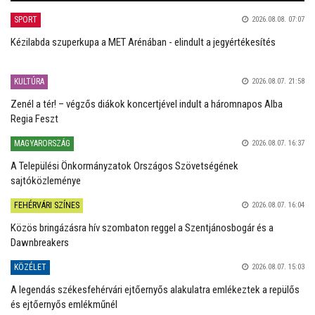
SPORT
2026.08.08. 07:07
Kézilabda szuperkupa a MET Arénában - elindult a jegyértékesítés
KULTÚRA
2026.08.07. 21:58
Zenél a tér! – végzős diákok koncertjével indult a háromnapos Alba
Regia Feszt
MAGYARORSZÁG
2026.08.07. 16:37
A Települési Önkormányzatok Országos Szövetségének
sajtóközleménye
FEHÉRVÁRI SZÍNES
2026.08.07. 16:04
Közös bringázásra hív szombaton reggel a Szentjánosbogár és a
Dawnbreakers
KÖZÉLET
2026.08.07. 15:03
A legendás székesfehérvári ejtőernyős alakulatra emlékeztek a repülős
és ejtőernyős emlékműnél