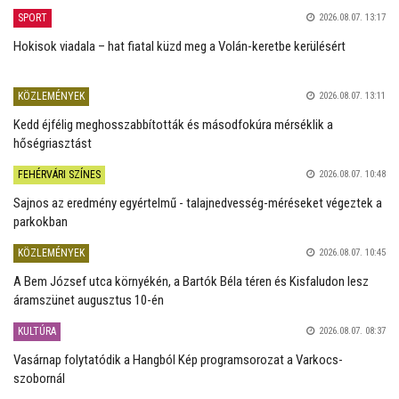
SPORT
2026.08.07. 13:17
Hokisok viadala – hat fiatal küzd meg a Volán-keretbe kerülésért
KÖZLEMÉNYEK
2026.08.07. 13:11
Kedd éjfélig meghosszabbították és másodfokúra mérséklik a
hőségriasztást
FEHÉRVÁRI SZÍNES
2026.08.07. 10:48
Sajnos az eredmény egyértelmű - talajnedvesség-méréseket végeztek a
parkokban
KÖZLEMÉNYEK
2026.08.07. 10:45
A Bem József utca környékén, a Bartók Béla téren és Kisfaludon lesz
áramszünet augusztus 10-én
KULTÚRA
2026.08.07. 08:37
Vasárnap folytatódik a Hangból Kép programsorozat a Varkocs-
szobornál