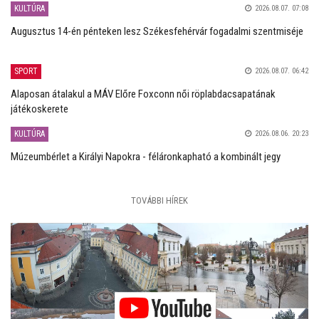
KULTÚRA
2026.08.07. 07:08
Augusztus 14-én pénteken lesz Székesfehérvár fogadalmi szentmiséje
SPORT
2026.08.07. 06:42
Alaposan átalakul a MÁV Előre Foxconn női röplabdacsapatának
játékoskerete
KULTÚRA
2026.08.06. 20:23
Múzeumbérlet a Királyi Napokra - féláronkapható a kombinált jegy
TOVÁBBI HÍREK