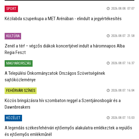
SPORT
2026.08.08. 07:07
Kézilabda szuperkupa a MET Arénában - elindult a jegyértékesítés
KULTÚRA
2026.08.07. 21:58
Zenél a tér! – végzős diákok koncertjével indult a háromnapos Alba
Regia Feszt
MAGYARORSZÁG
2026.08.07. 16:37
A Települési Önkormányzatok Országos Szövetségének
sajtóközleménye
FEHÉRVÁRI SZÍNES
2026.08.07. 16:04
Közös bringázásra hív szombaton reggel a Szentjánosbogár és a
Dawnbreakers
KÖZÉLET
2026.08.07. 15:03
A legendás székesfehérvári ejtőernyős alakulatra emlékeztek a repülős
és ejtőernyős emlékműnél