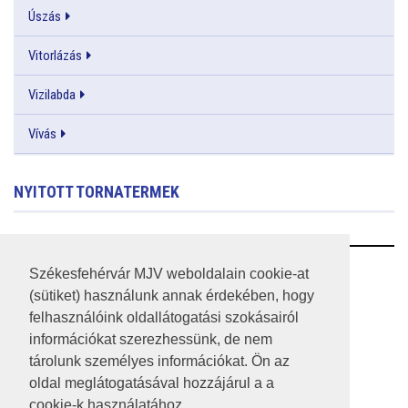
Úszás
Vitorlázás
Vizilabda
Vívás
NYITOTT TORNATERMEK
RSS
Székesfehérvár MJV weboldalain cookie-at
(sütiket) használunk annak érdekében, hogy
A HONLAP 2017.03.31-I ÁLLAPOTA
felhasználóink oldallátogatási szokásairól
információkat szerezhessünk, de nem
JOGI NYILATKOZAT
tárolunk személyes információkat. Ön az
IMPRESSZUM
oldal meglátogatásával hozzájárul a a
cookie-k használatához.