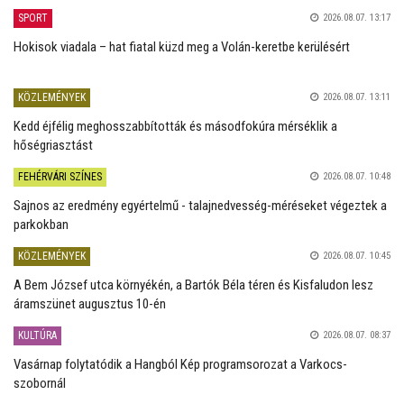
SPORT
2026.08.07. 13:17
Hokisok viadala – hat fiatal küzd meg a Volán-keretbe kerülésért
KÖZLEMÉNYEK
2026.08.07. 13:11
Kedd éjfélig meghosszabbították és másodfokúra mérséklik a
hőségriasztást
FEHÉRVÁRI SZÍNES
2026.08.07. 10:48
Sajnos az eredmény egyértelmű - talajnedvesség-méréseket végeztek a
parkokban
KÖZLEMÉNYEK
2026.08.07. 10:45
A Bem József utca környékén, a Bartók Béla téren és Kisfaludon lesz
áramszünet augusztus 10-én
KULTÚRA
2026.08.07. 08:37
Vasárnap folytatódik a Hangból Kép programsorozat a Varkocs-
szobornál