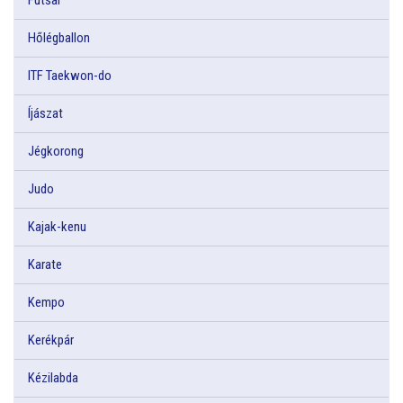
Hőlégballon
ITF Taekwon-do
Íjászat
Jégkorong
Judo
Kajak-kenu
Karate
Kempo
Kerékpár
Kézilabda