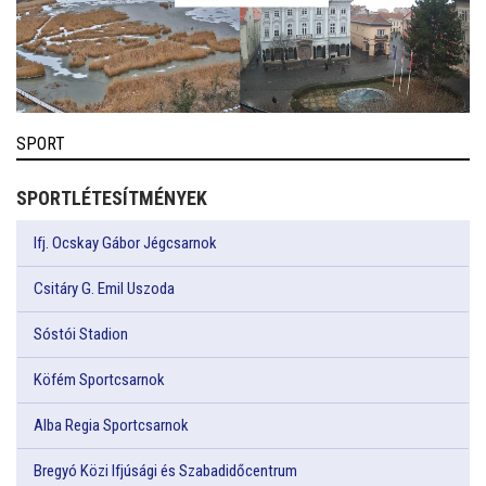
SPORT
SPORTLÉTESÍTMÉNYEK
Ifj. Ocskay Gábor Jégcsarnok
Csitáry G. Emil Uszoda
Sóstói Stadion
Köfém Sportcsarnok
Alba Regia Sportcsarnok
Bregyó Közi Ifjúsági és Szabadidőcentrum