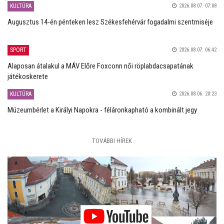
KULTÚRA
2026.08.07. 07:08
Augusztus 14-én pénteken lesz Székesfehérvár fogadalmi szentmiséje
SPORT
2026.08.07. 06:42
Alaposan átalakul a MÁV Előre Foxconn női röplabdacsapatának
játékoskerete
KULTÚRA
2026.08.06. 20:23
Múzeumbérlet a Királyi Napokra - féláronkapható a kombinált jegy
TOVÁBBI HÍREK