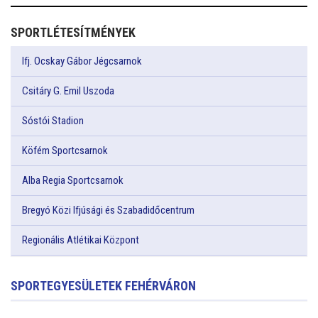
SPORTLÉTESÍTMÉNYEK
Ifj. Ocskay Gábor Jégcsarnok
Csitáry G. Emil Uszoda
Sóstói Stadion
Köfém Sportcsarnok
Alba Regia Sportcsarnok
Bregyó Közi Ifjúsági és Szabadidőcentrum
Regionális Atlétikai Központ
SPORTEGYESÜLETEK FEHÉRVÁRON