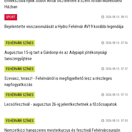
Emlékszoba nyílik Sobor Antal tiszteletére a Szent István Művelődési
Házban
SPORT
2026.08.10. 08:15
Bejelentette visszavonulását a Hydro Fehérvár AV19 korábbi legendája
FEHÉRVÁRI SZÍNES
2026.08.10. 07:56
Augusztus 15-ig tart a Gárdonyi és az Adypapír jótékonysági
tanszergyűjtése
FEHÉRVÁRI SZÍNES
2026.08.10. 07:37
Szevasz, terasz! - Fehérvárról is megfigyelhető lesz a részleges
napfogyatkozás
FEHÉRVÁRI SZÍNES
2026.08.10. 07:10
Lecsófesztivál - augusztus 26-ig jelentkezhetnek a főzőcsapatok
FEHÉRVÁRI SZÍNES
2026.08.10. 07:03
Nemzetközi hangszeres mesterkurzus és fesztivál Fehérvárcsurgón