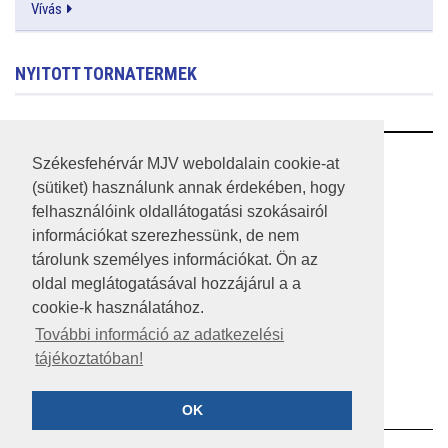
Vívás
NYITOTT TORNATERMEK
RSS
Székesfehérvár MJV weboldalain cookie-at
(sütiket) használunk annak érdekében, hogy
A HONLAP 2017.03.31-I ÁLLAPOTA
felhasználóink oldallátogatási szokásairól
információkat szerezhessünk, de nem
JOGI NYILATKOZAT
tárolunk személyes információkat. Ön az
IMPRESSZUM
oldal meglátogatásával hozzájárul a a
cookie-k használatához.
MÉDIAAJÁNLAT
További információ az adatkezelési
tájékoztatóban!
KÖZÉRDEKŰ ADATOK
ADATVÉDELEM
OK
©2023 SZÉKESFEHÉRVÁR MEGYEI JOGÚ VÁROS