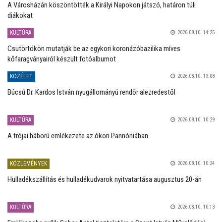
A Városházán köszöntötték a Királyi Napokon játszó, határon túli
diákokat
KULTÚRA
2026.08.10. 14:25
Csütörtökön mutatják be az egykori koronázóbazilika míves
kőfaragványairól készült fotóalbumot
KÖZÉLET
2026.08.10. 13:08
Búcsú Dr. Kardos István nyugállományú rendőr alezredestől
KULTÚRA
2026.08.10. 10:29
A trójai háború emlékezete az ókori Pannóniában
KÖZLEMÉNYEK
2026.08.10. 10:24
Hulladékszállítás és hulladékudvarok nyitvatartása augusztus 20-án
KULTÚRA
2026.08.10. 10:13