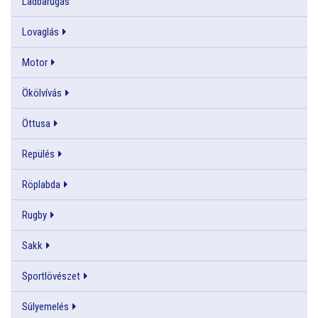
Ladbarúgás
Lovaglás
Motor
Ökölvívás
Öttusa
Repülés
Röplabda
Rugby
Sakk
Sportlövészet
Súlyemelés