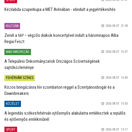
SPORT
Kézilabda szuperkupa a MET Arénában - elindult a jegyértékesítés
KULTÚRA
2026.08.07. 21:58
Zenél a tér! – végzős diákok koncertjével indult a háromnapos Alba
Regia Feszt
MAGYARORSZÁG
2026.08.07. 16:37
A Települési Önkormányzatok Országos Szövetségének
sajtóközleménye
FEHÉRVÁRI SZÍNES
2026.08.07. 16:04
Közös bringázásra hív szombaton reggel a Szentjánosbogár és a
Dawnbreakers
KÖZÉLET
2026.08.07. 15:03
A legendás székesfehérvári ejtőernyős alakulatra emlékeztek a repülős
és ejtőernyős emlékműnél
SPORT
2026.08.07. 13:17