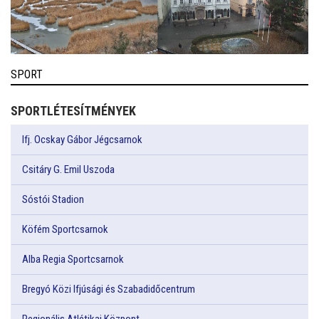
SPORT
SPORTLÉTESÍTMÉNYEK
Ifj. Ocskay Gábor Jégcsarnok
Csitáry G. Emil Uszoda
Sóstói Stadion
Köfém Sportcsarnok
Alba Regia Sportcsarnok
Bregyó Közi Ifjúsági és Szabadidőcentrum