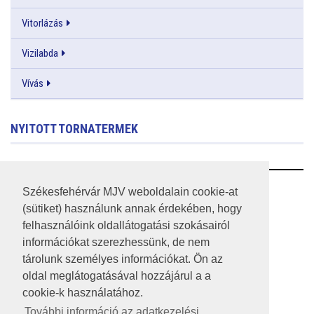
Vitorlázás
Vizilabda
Vívás
NYITOTT TORNATERMEK
RSS
Székesfehérvár MJV weboldalain cookie-at
(sütiket) használunk annak érdekében, hogy
A HONLAP 2017.03.31-I ÁLLAPOTA
felhasználóink oldallátogatási szokásairól
információkat szerezhessünk, de nem
JOGI NYILATKOZAT
tárolunk személyes információkat. Ön az
IMPRESSZUM
oldal meglátogatásával hozzájárul a a
cookie-k használatához.
MÉDIAAJÁNLAT
További információ az adatkezelési