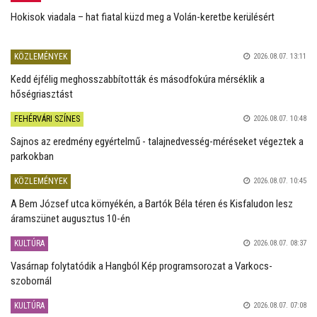
Hokisok viadala – hat fiatal küzd meg a Volán-keretbe kerülésért
KÖZLEMÉNYEK
2026.08.07. 13:11
Kedd éjfélig meghosszabbították és másodfokúra mérséklik a
hőségriasztást
FEHÉRVÁRI SZÍNES
2026.08.07. 10:48
Sajnos az eredmény egyértelmű - talajnedvesség-méréseket végeztek a
parkokban
KÖZLEMÉNYEK
2026.08.07. 10:45
A Bem József utca környékén, a Bartók Béla téren és Kisfaludon lesz
áramszünet augusztus 10-én
KULTÚRA
2026.08.07. 08:37
Vasárnap folytatódik a Hangból Kép programsorozat a Varkocs-
szobornál
KULTÚRA
2026.08.07. 07:08