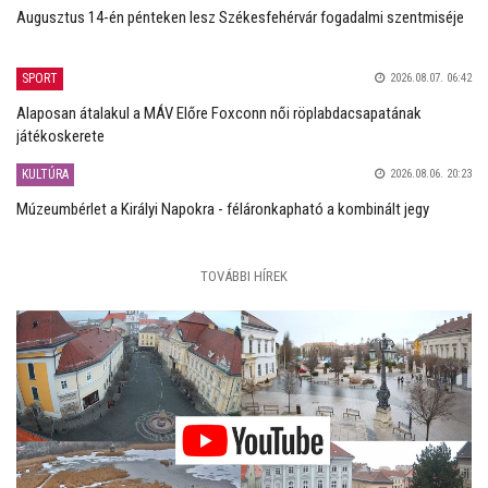
Augusztus 14-én pénteken lesz Székesfehérvár fogadalmi szentmiséje
SPORT
2026.08.07. 06:42
Alaposan átalakul a MÁV Előre Foxconn női röplabdacsapatának
játékoskerete
KULTÚRA
2026.08.06. 20:23
Múzeumbérlet a Királyi Napokra - féláronkapható a kombinált jegy
TOVÁBBI HÍREK