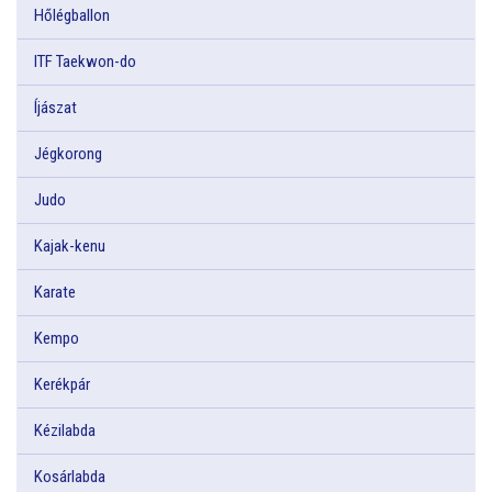
Hőlégballon
ITF Taekwon-do
Íjászat
Jégkorong
Judo
Kajak-kenu
Karate
Kempo
Kerékpár
Kézilabda
Kosárlabda