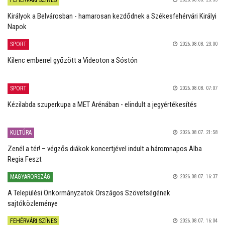
FEHÉRVÁRI SZÍNES
Királyok a Belvárosban - hamarosan kezdődnek a Székesfehérvári Királyi
Napok
SPORT
2026.08.08. 23:00
Kilenc emberrel győzött a Videoton a Sóstón
SPORT
2026.08.08. 07:07
Kézilabda szuperkupa a MET Arénában - elindult a jegyértékesítés
KULTÚRA
2026.08.07. 21:58
Zenél a tér! – végzős diákok koncertjével indult a háromnapos Alba
Regia Feszt
MAGYARORSZÁG
2026.08.07. 16:37
A Települési Önkormányzatok Országos Szövetségének
sajtóközleménye
FEHÉRVÁRI SZÍNES
2026.08.07. 16:04