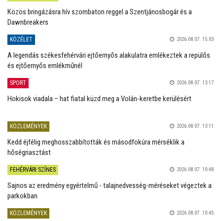
Közös bringázásra hív szombaton reggel a Szentjánosbogár és a
Dawnbreakers
KÖZÉLET
2026.08.07. 15:03
A legendás székesfehérvári ejtőernyős alakulatra emlékeztek a repülős
és ejtőernyős emlékműnél
SPORT
2026.08.07. 13:17
Hokisok viadala – hat fiatal küzd meg a Volán-keretbe kerülésért
KÖZLEMÉNYEK
2026.08.07. 13:11
Kedd éjfélig meghosszabbították és másodfokúra mérséklik a
hőségriasztást
FEHÉRVÁRI SZÍNES
2026.08.07. 10:48
Sajnos az eredmény egyértelmű - talajnedvesség-méréseket végeztek a
parkokban
KÖZLEMÉNYEK
2026.08.07. 10:45