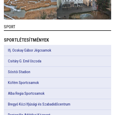
SPORT
SPORTLÉTESÍTMÉNYEK
Ifj. Ocskay Gábor Jégcsarnok
Csitáry G. Emil Uszoda
Sóstói Stadion
Köfém Sportcsarnok
Alba Regia Sportcsarnok
Bregyó Közi Ifjúsági és Szabadidőcentrum