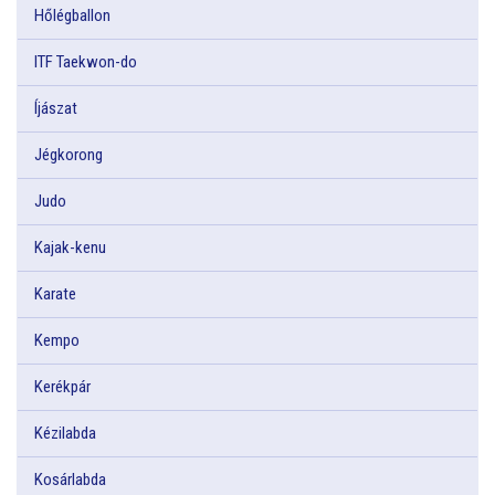
Hőlégballon
ITF Taekwon-do
Íjászat
Jégkorong
Judo
Kajak-kenu
Karate
Kempo
Kerékpár
Kézilabda
Kosárlabda