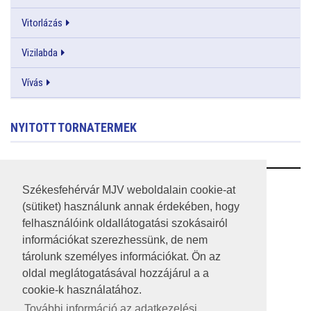
Vitorlázás
Vizilabda
Vívás
NYITOTT TORNATERMEK
RSS
Székesfehérvár MJV weboldalain cookie-at
(sütiket) használunk annak érdekében, hogy
A HONLAP 2017.03.31-I ÁLLAPOTA
felhasználóink oldallátogatási szokásairól
információkat szerezhessünk, de nem
JOGI NYILATKOZAT
tárolunk személyes információkat. Ön az
IMPRESSZUM
oldal meglátogatásával hozzájárul a a
cookie-k használatához.
MÉDIAAJÁNLAT
További információ az adatkezelési