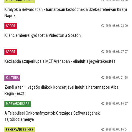
FEHÉRVÁRI SZÍNES
Királyok a Belvárosban - hamarosan kezdődnek a Székesfehérvári Királyi
Napok
SPORT
2026.08.08. 23:00
Kilenc emberrel győzött a Videoton a Sóstón
SPORT
2026.08.08. 07:07
Kézilabda szuperkupa a MET Arénában - elindult a jegyértékesítés
KULTÚRA
2026.08.07. 21:58
Zenél a tér! – végzős diákok koncertjével indult a háromnapos Alba
Regia Feszt
MAGYARORSZÁG
2026.08.07. 16:37
A Települési Önkormányzatok Országos Szövetségének
sajtóközleménye
FEHÉRVÁRI SZÍNES
2026.08.07. 16:04