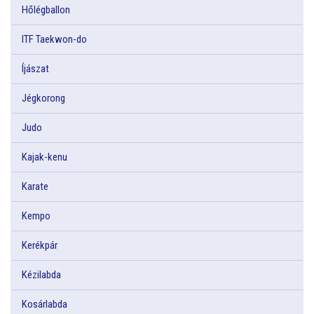
Hőlégballon
ITF Taekwon-do
Íjászat
Jégkorong
Judo
Kajak-kenu
Karate
Kempo
Kerékpár
Kézilabda
Kosárlabda