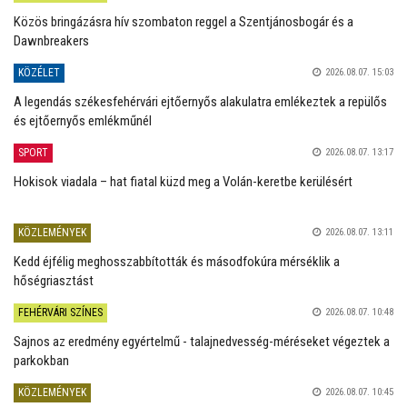
Közös bringázásra hív szombaton reggel a Szentjánosbogár és a
Dawnbreakers
KÖZÉLET
2026.08.07. 15:03
A legendás székesfehérvári ejtőernyős alakulatra emlékeztek a repülős
és ejtőernyős emlékműnél
SPORT
2026.08.07. 13:17
Hokisok viadala – hat fiatal küzd meg a Volán-keretbe kerülésért
KÖZLEMÉNYEK
2026.08.07. 13:11
Kedd éjfélig meghosszabbították és másodfokúra mérséklik a
hőségriasztást
FEHÉRVÁRI SZÍNES
2026.08.07. 10:48
Sajnos az eredmény egyértelmű - talajnedvesség-méréseket végeztek a
parkokban
KÖZLEMÉNYEK
2026.08.07. 10:45