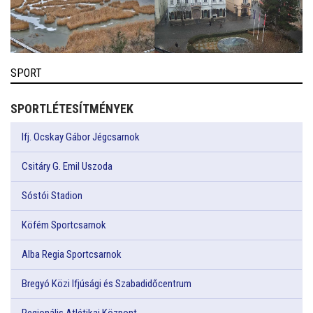
SPORT
SPORTLÉTESÍTMÉNYEK
Ifj. Ocskay Gábor Jégcsarnok
Csitáry G. Emil Uszoda
Sóstói Stadion
Köfém Sportcsarnok
Alba Regia Sportcsarnok
Bregyó Közi Ifjúsági és Szabadidőcentrum