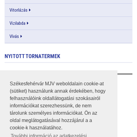
Vitorlázás
Vizilabda
Vívás
NYITOTT TORNATERMEK
RSS
Székesfehérvár MJV weboldalain cookie-at
(sütiket) használunk annak érdekében, hogy
A HONLAP 2017.03.31-I ÁLLAPOTA
felhasználóink oldallátogatási szokásairól
információkat szerezhessünk, de nem
JOGI NYILATKOZAT
tárolunk személyes információkat. Ön az
IMPRESSZUM
oldal meglátogatásával hozzájárul a a
cookie-k használatához.
MÉDIAAJÁNLAT
További információ az adatkezelési