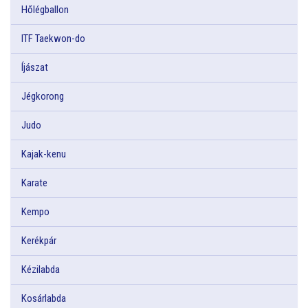
Hőlégballon
ITF Taekwon-do
Íjászat
Jégkorong
Judo
Kajak-kenu
Karate
Kempo
Kerékpár
Kézilabda
Kosárlabda