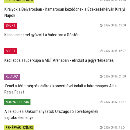
FEHÉRVÁRI SZÍNES
Királyok a Belvárosban - hamarosan kezdődnek a Székesfehérvári Királyi
Napok
SPORT
2026.08.08. 23:00
Kilenc emberrel győzött a Videoton a Sóstón
SPORT
2026.08.08. 07:07
Kézilabda szuperkupa a MET Arénában - elindult a jegyértékesítés
KULTÚRA
2026.08.07. 21:58
Zenél a tér! – végzős diákok koncertjével indult a háromnapos Alba
Regia Feszt
MAGYARORSZÁG
2026.08.07. 16:37
A Települési Önkormányzatok Országos Szövetségének
sajtóközleménye
FEHÉRVÁRI SZÍNES
2026.08.07. 16:04