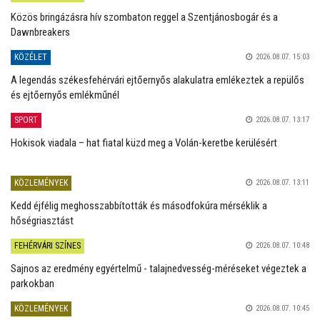
Közös bringázásra hív szombaton reggel a Szentjánosbogár és a
Dawnbreakers
KÖZÉLET
2026.08.07. 15:03
A legendás székesfehérvári ejtőernyős alakulatra emlékeztek a repülős
és ejtőernyős emlékműnél
SPORT
2026.08.07. 13:17
Hokisok viadala – hat fiatal küzd meg a Volán-keretbe kerülésért
KÖZLEMÉNYEK
2026.08.07. 13:11
Kedd éjfélig meghosszabbították és másodfokúra mérséklik a
hőségriasztást
FEHÉRVÁRI SZÍNES
2026.08.07. 10:48
Sajnos az eredmény egyértelmű - talajnedvesség-méréseket végeztek a
parkokban
KÖZLEMÉNYEK
2026.08.07. 10:45