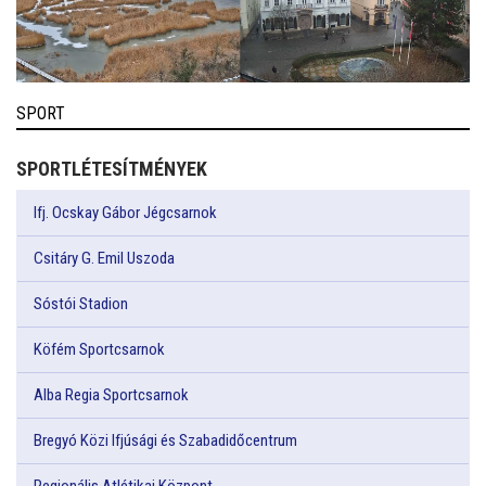
SPORT
SPORTLÉTESÍTMÉNYEK
Ifj. Ocskay Gábor Jégcsarnok
Csitáry G. Emil Uszoda
Sóstói Stadion
Köfém Sportcsarnok
Alba Regia Sportcsarnok
Bregyó Közi Ifjúsági és Szabadidőcentrum