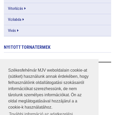
Vitorlázás
Vizilabda
Vívás
NYITOTT TORNATERMEK
RSS
Székesfehérvár MJV weboldalain cookie-at
(sütiket) használunk annak érdekében, hogy
A HONLAP 2017.03.31-I ÁLLAPOTA
felhasználóink oldallátogatási szokásairól
információkat szerezhessünk, de nem
JOGI NYILATKOZAT
tárolunk személyes információkat. Ön az
IMPRESSZUM
oldal meglátogatásával hozzájárul a a
cookie-k használatához.
MÉDIAAJÁNLAT
További információ az adatkezelési