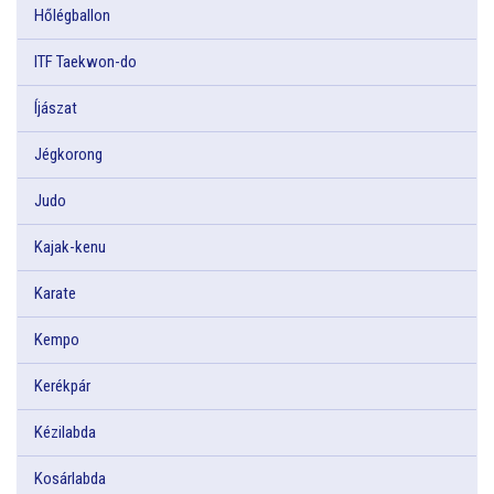
Hőlégballon
ITF Taekwon-do
Íjászat
Jégkorong
Judo
Kajak-kenu
Karate
Kempo
Kerékpár
Kézilabda
Kosárlabda