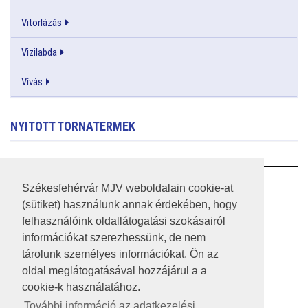
Vitorlázás
Vizilabda
Vívás
NYITOTT TORNATERMEK
RSS
Székesfehérvár MJV weboldalain cookie-at
(sütiket) használunk annak érdekében, hogy
A HONLAP 2017.03.31-I ÁLLAPOTA
felhasználóink oldallátogatási szokásairól
információkat szerezhessünk, de nem
JOGI NYILATKOZAT
tárolunk személyes információkat. Ön az
IMPRESSZUM
oldal meglátogatásával hozzájárul a a
cookie-k használatához.
MÉDIAAJÁNLAT
További információ az adatkezelési