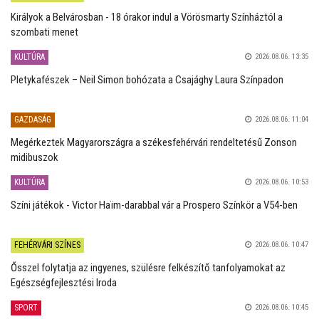
Királyok a Belvárosban - 18 órakor indul a Vörösmarty Színháztól a
szombati menet
KULTÚRA
2026.08.06. 13:35
Pletykafészek – Neil Simon bohózata a Csajághy Laura Színpadon
GAZDASÁG
2026.08.06. 11:04
Megérkeztek Magyarországra a székesfehérvári rendeltetésű Zonson
midibuszok
KULTÚRA
2026.08.06. 10:53
Színi játékok - Victor Haïm-darabbal vár a Prospero Színkör a V54-ben
FEHÉRVÁRI SZÍNES
2026.08.06. 10:47
Ősszel folytatja az ingyenes, szülésre felkészítő tanfolyamokat az
Egészségfejlesztési Iroda
SPORT
2026.08.06. 10:45