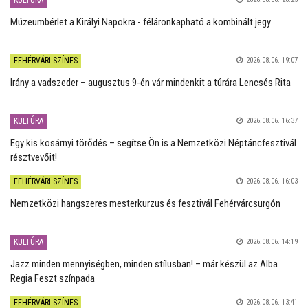
KULTÚRA
Múzeumbérlet a Királyi Napokra - féláronkapható a kombinált jegy
FEHÉRVÁRI SZÍNES
2026.08.06. 19:07
Irány a vadszeder – augusztus 9-én vár mindenkit a túrára Lencsés Rita
KULTÚRA
2026.08.06. 16:37
Egy kis kosárnyi törődés – segítse Ön is a Nemzetközi Néptáncfesztivál
résztvevőit!
FEHÉRVÁRI SZÍNES
2026.08.06. 16:03
Nemzetközi hangszeres mesterkurzus és fesztivál Fehérvárcsurgón
KULTÚRA
2026.08.06. 14:19
Jazz minden mennyiségben, minden stílusban! – már készül az Alba
Regia Feszt színpada
FEHÉRVÁRI SZÍNES
2026.08.06. 13:41