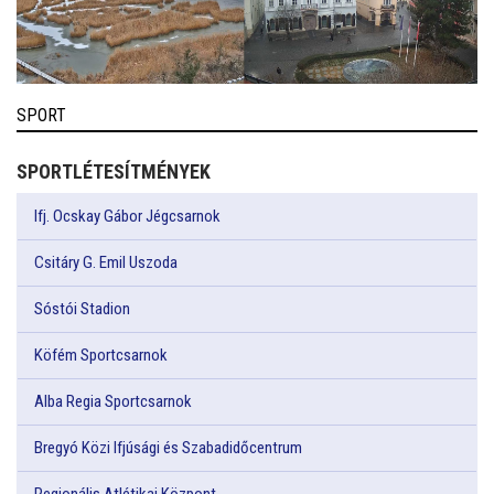
SPORT
SPORTLÉTESÍTMÉNYEK
Ifj. Ocskay Gábor Jégcsarnok
Csitáry G. Emil Uszoda
Sóstói Stadion
Köfém Sportcsarnok
Alba Regia Sportcsarnok
Bregyó Közi Ifjúsági és Szabadidőcentrum