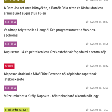
KÖZLEMÉNYEK
A Bem József utca környékén, a Bartók Béla téren és Kisfaludon lesz
áramszünet augusztus 10-én
KULTÚRA
2026.08.07. 08:37
Vasárnap folytatódik a Hangból Kép programsorozat a Varkocs-
szobornál
KULTÚRA
2026.08.07. 07:08
Augusztus 14-én pénteken lesz Székesfehérvár fogadalmi szentmiséje
SPORT
2026.08.07. 06:42
Alaposan átalakul a MÁV Előre Foxconn női röplabdacsapatának
játékoskerete
KULTÚRA
2026.08.06. 20:23
Múzeumbérlet a Királyi Napokra - féláronkapható a kombinált jegy
FEHÉRVÁRI SZÍNES
2026.08.06. 19:07