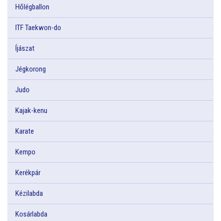
Hőlégballon
ITF Taekwon-do
Íjászat
Jégkorong
Judo
Kajak-kenu
Karate
Kempo
Kerékpár
Kézilabda
Kosárlabda