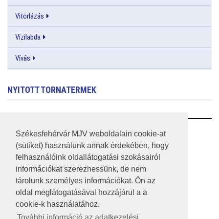
Vitorlázás
Vizilabda
Vívás
NYITOTT TORNATERMEK
RSS
Székesfehérvár MJV weboldalain cookie-at
(sütiket) használunk annak érdekében, hogy
A HONLAP 2017.03.31-I ÁLLAPOTA
felhasználóink oldallátogatási szokásairól
információkat szerezhessünk, de nem
JOGI NYILATKOZAT
tárolunk személyes információkat. Ön az
IMPRESSZUM
oldal meglátogatásával hozzájárul a a
cookie-k használatához.
MÉDIAAJÁNLAT
További információ az adatkezelési