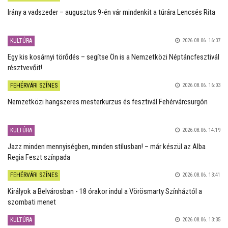
Irány a vadszeder – augusztus 9-én vár mindenkit a túrára Lencsés Rita
KULTÚRA
2026.08.06. 16:37
Egy kis kosárnyi törődés – segítse Ön is a Nemzetközi Néptáncfesztivál
résztvevőit!
FEHÉRVÁRI SZÍNES
2026.08.06. 16:03
Nemzetközi hangszeres mesterkurzus és fesztivál Fehérvárcsurgón
KULTÚRA
2026.08.06. 14:19
Jazz minden mennyiségben, minden stílusban! – már készül az Alba
Regia Feszt színpada
FEHÉRVÁRI SZÍNES
2026.08.06. 13:41
Királyok a Belvárosban - 18 órakor indul a Vörösmarty Színháztól a
szombati menet
KULTÚRA
2026.08.06. 13:35