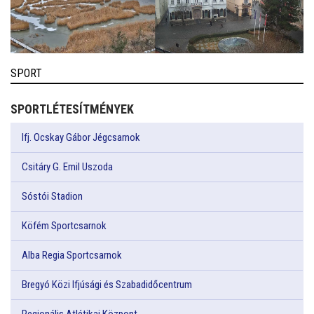
SPORT
SPORTLÉTESÍTMÉNYEK
Ifj. Ocskay Gábor Jégcsarnok
Csitáry G. Emil Uszoda
Sóstói Stadion
Köfém Sportcsarnok
Alba Regia Sportcsarnok
Bregyó Közi Ifjúsági és Szabadidőcentrum