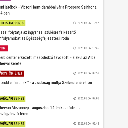
íni játékok - Victor Haïm-darabbal vár a Prospero Színkör a
4-ben
EHÉRVÁRI SZÍNES
2026.08.06. 10:47
szel folytatja az ingyenes, szülésre felkészítő
nfolyamokat az Egészségfejlesztési Iroda
PORT
2026.08.06. 10:45
erb center érkezett, másodedző távozott – alakul az Alba
hérvár kerete
ÁROSTÖRTÉNET
2026.08.06. 09:52
ondd el fiaidnak!” - a zsidóság múltja Székesfehérváron
EHÉRVÁRI SZÍNES
2026.08.06. 07:03
hérvári Mézünnep - augusztus 14-én kezdődik az
szágzászló téren
EHÉRVÁRI SZÍNES
2026.08.06. 06:42