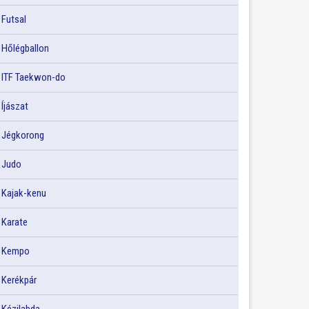
Futsal
Hőlégballon
ITF Taekwon-do
Íjászat
Jégkorong
Judo
Kajak-kenu
Karate
Kempo
Kerékpár