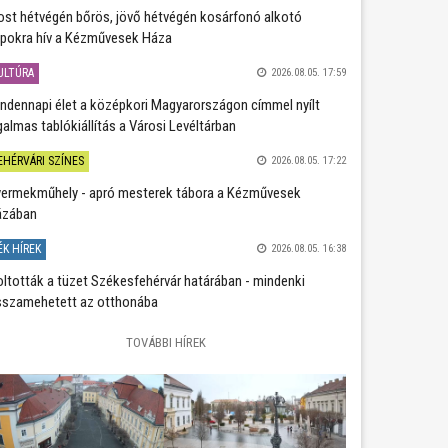
st hétvégén bőrös, jövő hétvégén kosárfonó alkotó
pokra hív a Kézművesek Háza
ULTÚRA
2026.08.05. 17:59
ndennapi élet a középkori Magyarországon címmel nyílt
galmas tablókiállítás a Városi Levéltárban
EHÉRVÁRI SZÍNES
2026.08.05. 17:22
ermekműhely - apró mesterek tábora a Kézművesek
ázában
ÉK HÍREK
2026.08.05. 16:38
oltották a tüzet Székesfehérvár határában - mindenki
sszamehetett az otthonába
TOVÁBBI HÍREK