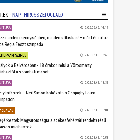
ÍREK
- NAPI HÍRÖSSZEFOGLALÓ
ULTÚRA
2026.08.06. 14:19
zz minden mennyiségben, minden stílusban! – már készül az
ba Regia Feszt színpada
EHÉRVÁRI SZÍNES
2026.08.06. 13:41
rályok a Belvárosban - 18 órakor indul a Vörösmarty
ínháztól a szombati menet
ULTÚRA
2026.08.06. 13:35
etykafészek – Neil Simon bohózata a Csajághy Laura
ínpadon
AZDASÁG
2026.08.06. 11:04
gérkeztek Magyarországra a székesfehérvári rendeltetésű
nson midibuszok
ULTÚRA
2026.08.06. 10:53