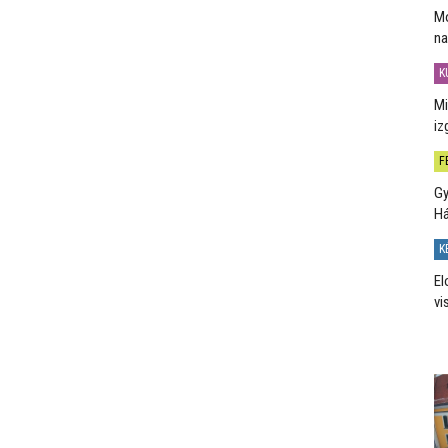
Mo
na
K
Mi
iz
F
Gy
H
K
El
vi