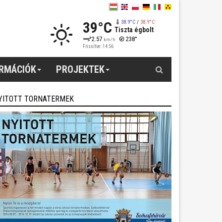
39°C
38.9°C
/
38.9°C
Tiszta égbolt
2.57
238°
km/h
Frissítve: 14:56
Keresés
ORMÁCIÓK
PROJEKTEK
YITOTT TORNATERMEK