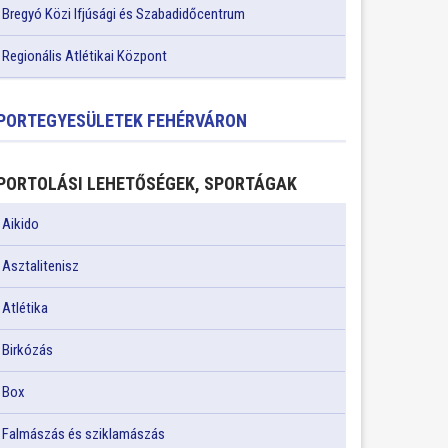
Bregyó Közi Ifjúsági és Szabadidőcentrum
Regionális Atlétikai Központ
PORTEGYESÜLETEK FEHÉRVÁRON
PORTOLÁSI LEHETŐSÉGEK, SPORTÁGAK
Aikido
Asztalitenisz
Atlétika
Birkózás
Box
Falmászás és sziklamászás