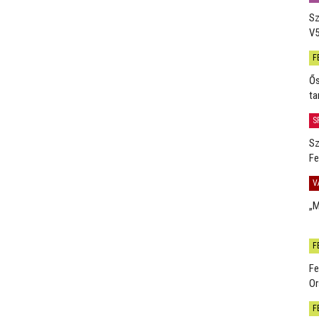
Sz
V5
F
Ős
ta
S
Sz
Fe
V
„M
F
Fe
Or
F