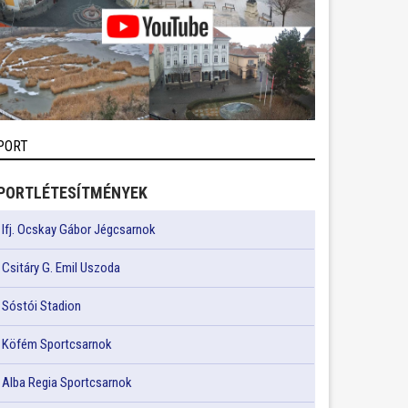
PORT
PORTLÉTESÍTMÉNYEK
Ifj. Ocskay Gábor Jégcsarnok
Csitáry G. Emil Uszoda
Sóstói Stadion
Köfém Sportcsarnok
Alba Regia Sportcsarnok