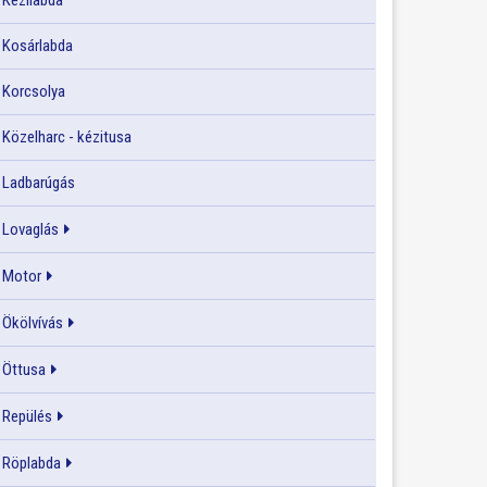
Kézilabda
Kosárlabda
Korcsolya
Közelharc - kézitusa
Ladbarúgás
Lovaglás
Motor
Ökölvívás
Öttusa
Repülés
Röplabda