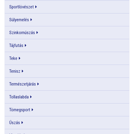
Sportlövészet
Súlyemelés
Szinkornúszás
Tájfutás
Teke
Tenisz
Természetjárás
Tollaslabda
Tömegsport
Úszás