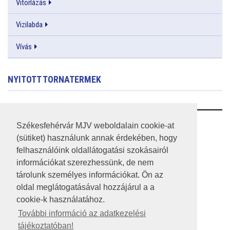
Vitorlázás
Vizilabda
Vívás
NYITOTT TORNATERMEK
RSS
Székesfehérvár MJV weboldalain cookie-at
(sütiket) használunk annak érdekében, hogy
A HONLAP 2017.03.31-I ÁLLAPOTA
felhasználóink oldallátogatási szokásairól
információkat szerezhessünk, de nem
JOGI NYILATKOZAT
tárolunk személyes információkat. Ön az
IMPRESSZUM
oldal meglátogatásával hozzájárul a a
cookie-k használatához.
MÉDIAAJÁNLAT
További információ az adatkezelési
tájékoztatóban!
KÖZÉRDEKŰ ADATOK