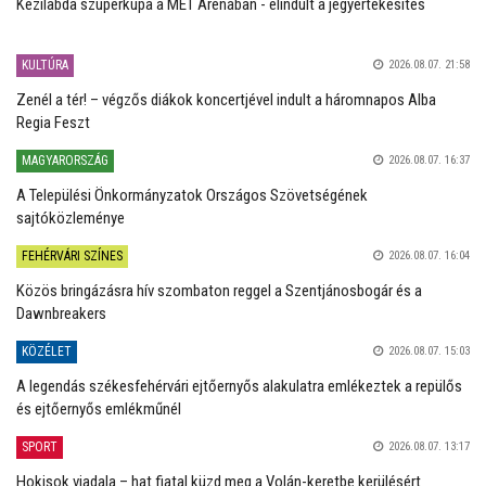
Kézilabda szuperkupa a MET Arénában - elindult a jegyértékesítés
KULTÚRA
2026.08.07. 21:58
Zenél a tér! – végzős diákok koncertjével indult a háromnapos Alba
Regia Feszt
MAGYARORSZÁG
2026.08.07. 16:37
A Települési Önkormányzatok Országos Szövetségének
sajtóközleménye
FEHÉRVÁRI SZÍNES
2026.08.07. 16:04
Közös bringázásra hív szombaton reggel a Szentjánosbogár és a
Dawnbreakers
KÖZÉLET
2026.08.07. 15:03
A legendás székesfehérvári ejtőernyős alakulatra emlékeztek a repülős
és ejtőernyős emlékműnél
SPORT
2026.08.07. 13:17
Hokisok viadala – hat fiatal küzd meg a Volán-keretbe kerülésért