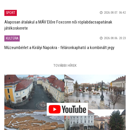
SPORT
2026.08.07. 06:42
Alaposan átalakul a MÁV Előre Foxconn női röplabdacsapatának
játékoskerete
KULTÚRA
2026.08.06. 20:23
Múzeumbérlet a Királyi Napokra - féláronkapható a kombinált jegy
TOVÁBBI HÍREK