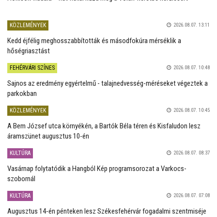
KÖZLEMÉNYEK
2026.08.07. 13:11
Kedd éjfélig meghosszabbították és másodfokúra mérséklik a
hőségriasztást
FEHÉRVÁRI SZÍNES
2026.08.07. 10:48
Sajnos az eredmény egyértelmű - talajnedvesség-méréseket végeztek a
parkokban
KÖZLEMÉNYEK
2026.08.07. 10:45
A Bem József utca környékén, a Bartók Béla téren és Kisfaludon lesz
áramszünet augusztus 10-én
KULTÚRA
2026.08.07. 08:37
Vasárnap folytatódik a Hangból Kép programsorozat a Varkocs-
szobornál
KULTÚRA
2026.08.07. 07:08
Augusztus 14-én pénteken lesz Székesfehérvár fogadalmi szentmiséje