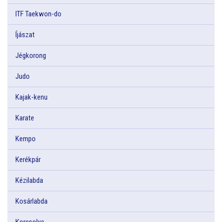
ITF Taekwon-do
Íjászat
Jégkorong
Judo
Kajak-kenu
Karate
Kempo
Kerékpár
Kézilabda
Kosárlabda
Korcsolya