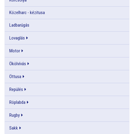
Közelharc - kézitusa
Ladbarúgás
Lovaglás
Motor
Ökölvívás
Öttusa
Repülés
Röplabda
Rugby
Sakk