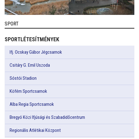
SPORT
SPORTLÉTESÍTMÉNYEK
Ifj. Ocskay Gábor Jégcsarnok
Csitáry G. Emil Uszoda
Sóstói Stadion
Köfém Sportcsarnok
Alba Regia Sportcsarnok
Bregyó Közi Ifjúsági és Szabadidőcentrum
Regionális Atlétikai Központ