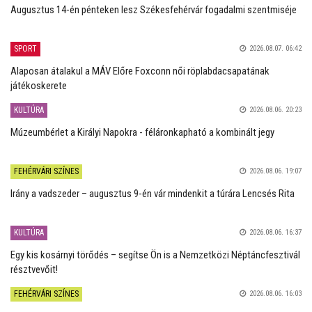
Augusztus 14-én pénteken lesz Székesfehérvár fogadalmi szentmiséje
SPORT
2026.08.07. 06:42
Alaposan átalakul a MÁV Előre Foxconn női röplabdacsapatának
játékoskerete
KULTÚRA
2026.08.06. 20:23
Múzeumbérlet a Királyi Napokra - féláronkapható a kombinált jegy
FEHÉRVÁRI SZÍNES
2026.08.06. 19:07
Irány a vadszeder – augusztus 9-én vár mindenkit a túrára Lencsés Rita
KULTÚRA
2026.08.06. 16:37
Egy kis kosárnyi törődés – segítse Ön is a Nemzetközi Néptáncfesztivál
résztvevőit!
FEHÉRVÁRI SZÍNES
2026.08.06. 16:03