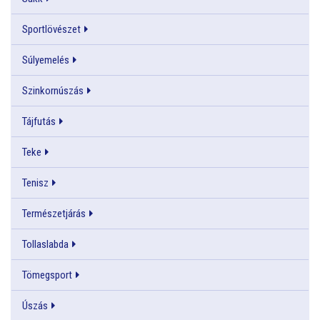
Sportlövészet
Súlyemelés
Szinkornúszás
Tájfutás
Teke
Tenisz
Természetjárás
Tollaslabda
Tömegsport
Úszás