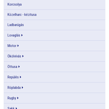
Korcsolya
Közelharc - kézitusa
Ladbarúgás
Lovaglás
Motor
Ökölvívás
Öttusa
Repülés
Röplabda
Rugby
Sakk