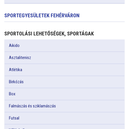
SPORTEGYESÜLETEK FEHÉRVÁRON
SPORTOLÁSI LEHETŐSÉGEK, SPORTÁGAK
Aikido
Asztalitenisz
Atlétika
Birkózás
Box
Falmászás és sziklamászás
Futsal