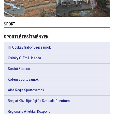
SPORT
SPORTLÉTESÍTMÉNYEK
Ifj. Ocskay Gábor Jégcsarnok
Csitáry G. Emil Uszoda
Sóstói Stadion
Köfém Sportcsarnok
Alba Regia Sportcsarnok
Bregyó Közi Ifjúsági és Szabadidőcentrum
Regionális Atlétikai Központ