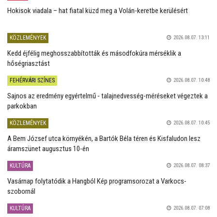
Hokisok viadala – hat fiatal küzd meg a Volán-keretbe kerülésért
KÖZLEMÉNYEK
2026.08.07. 13:11
Kedd éjfélig meghosszabbították és másodfokúra mérséklik a
hőségriasztást
FEHÉRVÁRI SZÍNES
2026.08.07. 10:48
Sajnos az eredmény egyértelmű - talajnedvesség-méréseket végeztek a
parkokban
KÖZLEMÉNYEK
2026.08.07. 10:45
A Bem József utca környékén, a Bartók Béla téren és Kisfaludon lesz
áramszünet augusztus 10-én
KULTÚRA
2026.08.07. 08:37
Vasárnap folytatódik a Hangból Kép programsorozat a Varkocs-
szobornál
KULTÚRA
2026.08.07. 07:08