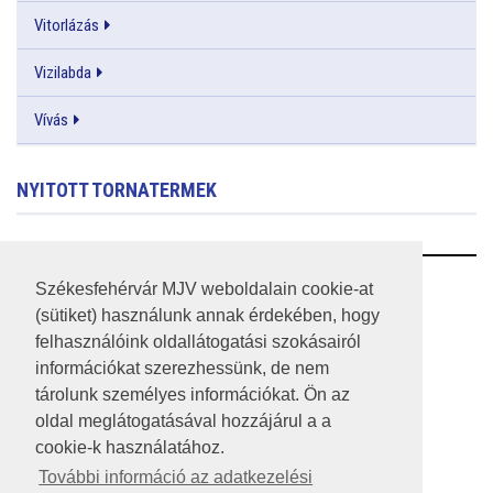
Vitorlázás
Vizilabda
Vívás
NYITOTT TORNATERMEK
RSS
Székesfehérvár MJV weboldalain cookie-at
(sütiket) használunk annak érdekében, hogy
A HONLAP 2017.03.31-I ÁLLAPOTA
felhasználóink oldallátogatási szokásairól
információkat szerezhessünk, de nem
JOGI NYILATKOZAT
tárolunk személyes információkat. Ön az
IMPRESSZUM
oldal meglátogatásával hozzájárul a a
cookie-k használatához.
MÉDIAAJÁNLAT
További információ az adatkezelési