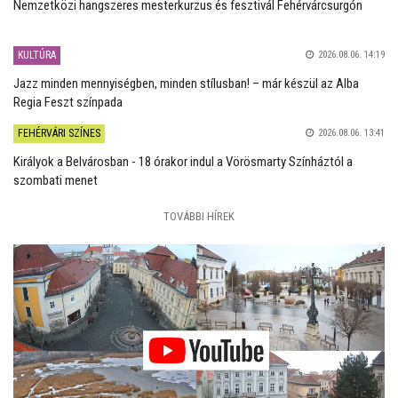
Nemzetközi hangszeres mesterkurzus és fesztivál Fehérvárcsurgón
KULTÚRA
2026.08.06. 14:19
Jazz minden mennyiségben, minden stílusban! – már készül az Alba
Regia Feszt színpada
FEHÉRVÁRI SZÍNES
2026.08.06. 13:41
Királyok a Belvárosban - 18 órakor indul a Vörösmarty Színháztól a
szombati menet
TOVÁBBI HÍREK