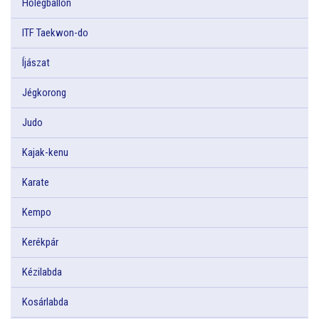
Hőlégballon
ITF Taekwon-do
Íjászat
Jégkorong
Judo
Kajak-kenu
Karate
Kempo
Kerékpár
Kézilabda
Kosárlabda