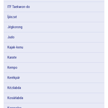
ITF Taekwon-do
Íjászat
Jégkorong
Judo
Kajak-kenu
Karate
Kempo
Kerékpár
Kézilabda
Kosárlabda
Korcsolya