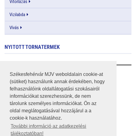
Vitorlázás
Vizilabda
Vívás
NYITOTT TORNATERMEK
RSS
Székesfehérvár MJV weboldalain cookie-at
(sütiket) használunk annak érdekében, hogy
A HONLAP 2017.03.31-I ÁLLAPOTA
felhasználóink oldallátogatási szokásairól
információkat szerezhessünk, de nem
JOGI NYILATKOZAT
tárolunk személyes információkat. Ön az
IMPRESSZUM
oldal meglátogatásával hozzájárul a a
cookie-k használatához.
MÉDIAAJÁNLAT
További információ az adatkezelési
tájékoztatóban!
KÖZÉRDEKŰ ADATOK