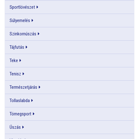
Sportlövészet
Súlyemelés
Szinkornúszás
Tájfutás
Teke
Tenisz
Természetjárás
Tollaslabda
Tömegsport
Úszás