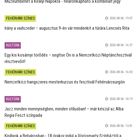
Múzeumbérlet a Királyi Napokra - féláronkapható a kombinált jegy
FEHÉRVÁRI SZÍNES
2026.08.06. 19:07
Irány a vadszeder – augusztus 9-én vár mindenkit a túrára Lencsés Rita
KULTÚRA
2026.08.06. 16:37
Egy kis kosárnyi törődés – segítse Ön is a Nemzetközi Néptáncfesztivál
résztvevőit!
FEHÉRVÁRI SZÍNES
2026.08.06. 16:03
Nemzetközi hangszeres mesterkurzus és fesztivál Fehérvárcsurgón
KULTÚRA
2026.08.06. 14:19
Jazz minden mennyiségben, minden stílusban! – már készül az Alba
Regia Feszt színpada
FEHÉRVÁRI SZÍNES
2026.08.06. 13:41
Királyok a Belvárosban - 18 órakor indul a Vörösmarty Színháztól a