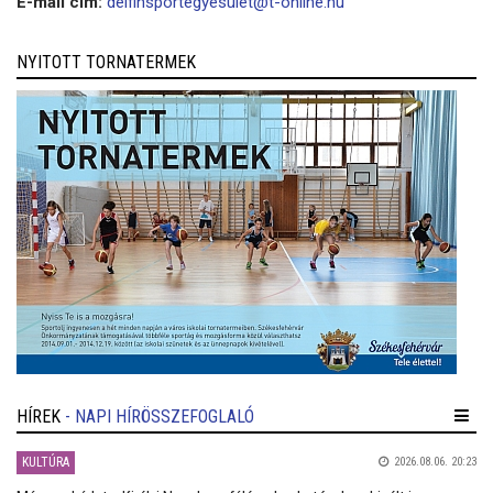
E-mail cím:
delfinsportegyesület@t-online.hu
NYITOTT TORNATERMEK
HÍREK
- NAPI HÍRÖSSZEFOGLALÓ
KULTÚRA
2026.08.06. 20:23