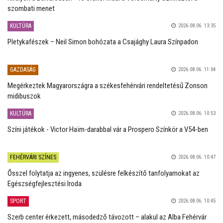
szombati menet
KULTÚRA
2026.08.06. 13:35
Pletykafészek – Neil Simon bohózata a Csajághy Laura Színpadon
GAZDASÁG
2026.08.06. 11:04
Megérkeztek Magyarországra a székesfehérvári rendeltetésű Zonson
midibuszok
KULTÚRA
2026.08.06. 10:53
Színi játékok - Victor Haïm-darabbal vár a Prospero Színkör a V54-ben
FEHÉRVÁRI SZÍNES
2026.08.06. 10:47
Ősszel folytatja az ingyenes, szülésre felkészítő tanfolyamokat az
Egészségfejlesztési Iroda
SPORT
2026.08.06. 10:45
Szerb center érkezett, másodedző távozott – alakul az Alba Fehérvár