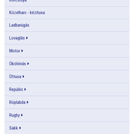
Közelharc - kézitusa
Ladbarúgás
Lovaglás
Motor
Ökölvívás
Öttusa
Repülés
Röplabda
Rugby
Sakk