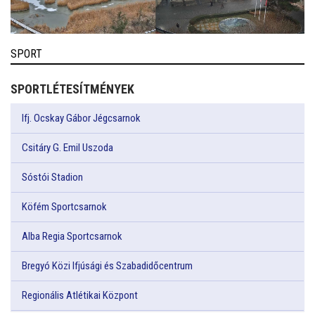
SPORT
SPORTLÉTESÍTMÉNYEK
Ifj. Ocskay Gábor Jégcsarnok
Csitáry G. Emil Uszoda
Sóstói Stadion
Köfém Sportcsarnok
Alba Regia Sportcsarnok
Bregyó Közi Ifjúsági és Szabadidőcentrum
Regionális Atlétikai Központ