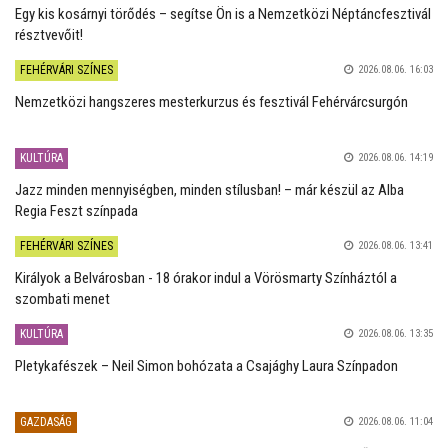
Egy kis kosárnyi törődés – segítse Ön is a Nemzetközi Néptáncfesztivál
résztvevőit!
FEHÉRVÁRI SZÍNES
2026.08.06. 16:03
Nemzetközi hangszeres mesterkurzus és fesztivál Fehérvárcsurgón
KULTÚRA
2026.08.06. 14:19
Jazz minden mennyiségben, minden stílusban! – már készül az Alba
Regia Feszt színpada
FEHÉRVÁRI SZÍNES
2026.08.06. 13:41
Királyok a Belvárosban - 18 órakor indul a Vörösmarty Színháztól a
szombati menet
KULTÚRA
2026.08.06. 13:35
Pletykafészek – Neil Simon bohózata a Csajághy Laura Színpadon
GAZDASÁG
2026.08.06. 11:04