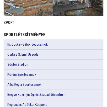
SPORT
SPORTLÉTESÍTMÉNYEK
Ifj. Ocskay Gábor Jégcsarnok
Csitáry G. Emil Uszoda
Sóstói Stadion
Köfém Sportcsarnok
Alba Regia Sportcsarnok
Bregyó Közi Ifjúsági és Szabadidőcentrum
Regionális Atlétikai Központ