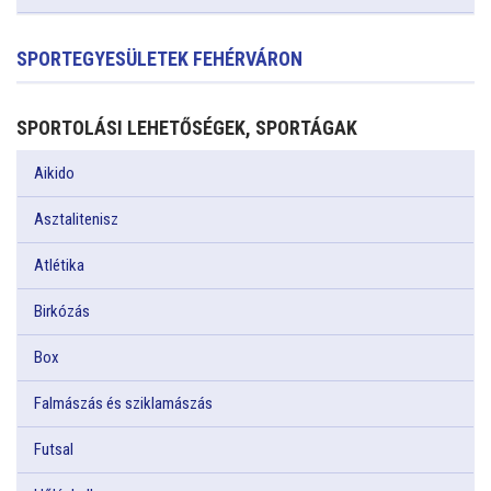
SPORTEGYESÜLETEK FEHÉRVÁRON
SPORTOLÁSI LEHETŐSÉGEK, SPORTÁGAK
Aikido
Asztalitenisz
Atlétika
Birkózás
Box
Falmászás és sziklamászás
Futsal