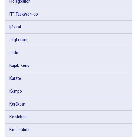
Hőlégballon
ITF Taekwon-do
Íjászat
Jégkorong
Judo
Kajak-kenu
Karate
Kempo
Kerékpár
Kézilabda
Kosárlabda