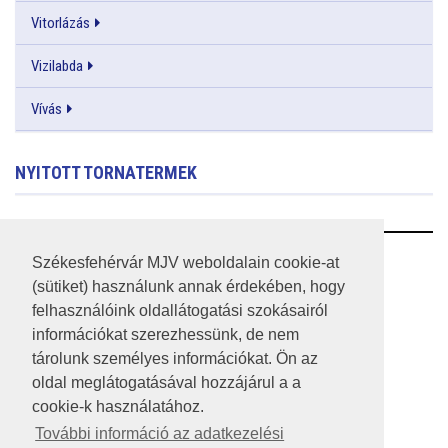
Vitorlázás
Vizilabda
Vívás
NYITOTT TORNATERMEK
RSS
Székesfehérvár MJV weboldalain cookie-at
(sütiket) használunk annak érdekében, hogy
A HONLAP 2017.03.31-I ÁLLAPOTA
felhasználóink oldallátogatási szokásairól
információkat szerezhessünk, de nem
JOGI NYILATKOZAT
tárolunk személyes információkat. Ön az
IMPRESSZUM
oldal meglátogatásával hozzájárul a a
cookie-k használatához.
MÉDIAAJÁNLAT
További információ az adatkezelési