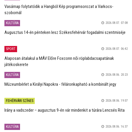
Vasárnap folytatódik a Hangból Kép programsorozat a Varkocs-
szobornál
KULTÚRA
2026.08.07. 07:08
Augusztus 14-én pénteken lesz Székesfehérvár fogadalmi szentmiséje
SPORT
2026.08.07. 06:42
Alaposan átalakul a MÁV Előre Foxconn női röplabdacsapatának
játékoskerete
KULTÚRA
2026.08.06. 20:23
Múzeumbérlet a Királyi Napokra - féláronkapható a kombinált jegy
FEHÉRVÁRI SZÍNES
2026.08.06. 19:07
Irány a vadszeder – augusztus 9-én vár mindenkit a túrára Lencsés Rita
KULTÚRA
2026.08.06. 16:37