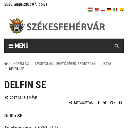
2026. augusztus 07. Ibolya
Keresés
MENÜ
KÖFÉM SC
SPORTOLÁSI LEHETŐSÉGEK, SPORTÁGAK
ÚSZÁS
DELFIN SE
DELFIN SE
2017.03.18. |
9 ÉVE
MEGOSZTÁS:
Delfin SE
Telefonszám:
30/351-5177