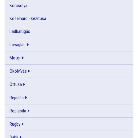
Korcsolya
Közelharc - kézitusa
Ladbarúgás
Lovaglás
Motor
Ökölvívás
Öttusa
Repülés
Röplabda
Rugby
Sakk