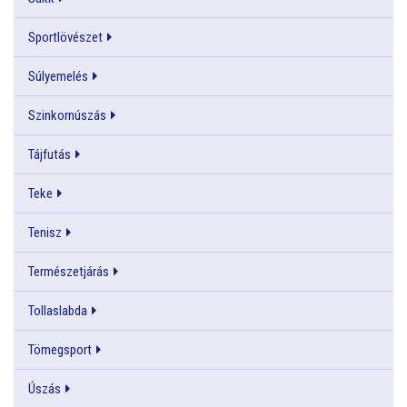
Sportlövészet
Súlyemelés
Szinkornúszás
Tájfutás
Teke
Tenisz
Természetjárás
Tollaslabda
Tömegsport
Úszás