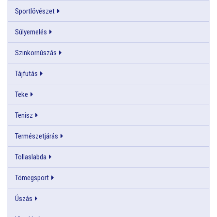
Sportlövészet
Súlyemelés
Szinkornúszás
Tájfutás
Teke
Tenisz
Természetjárás
Tollaslabda
Tömegsport
Úszás