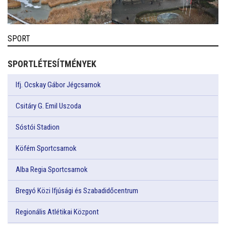
SPORT
SPORTLÉTESÍTMÉNYEK
Ifj. Ocskay Gábor Jégcsarnok
Csitáry G. Emil Uszoda
Sóstói Stadion
Köfém Sportcsarnok
Alba Regia Sportcsarnok
Bregyó Közi Ifjúsági és Szabadidőcentrum
Regionális Atlétikai Központ