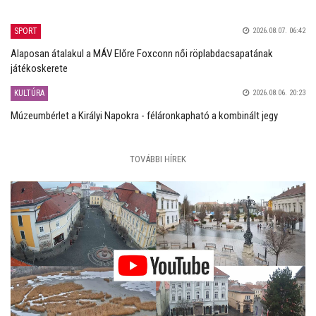
SPORT
2026.08.07. 06:42
Alaposan átalakul a MÁV Előre Foxconn női röplabdacsapatának
játékoskerete
KULTÚRA
2026.08.06. 20:23
Múzeumbérlet a Királyi Napokra - féláronkapható a kombinált jegy
TOVÁBBI HÍREK