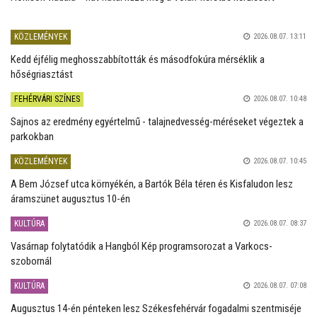
KÖZLEMÉNYEK
2026.08.07. 13:11
Kedd éjfélig meghosszabbították és másodfokúra mérséklik a
hőségriasztást
FEHÉRVÁRI SZÍNES
2026.08.07. 10:48
Sajnos az eredmény egyértelmű - talajnedvesség-méréseket végeztek a
parkokban
KÖZLEMÉNYEK
2026.08.07. 10:45
A Bem József utca környékén, a Bartók Béla téren és Kisfaludon lesz
áramszünet augusztus 10-én
KULTÚRA
2026.08.07. 08:37
Vasárnap folytatódik a Hangból Kép programsorozat a Varkocs-
szobornál
KULTÚRA
2026.08.07. 07:08
Augusztus 14-én pénteken lesz Székesfehérvár fogadalmi szentmiséje