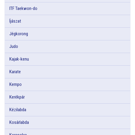
ITF Taekwon-do
Íjászat
Jégkorong
Judo
Kajak-kenu
Karate
Kempo
Kerékpár
Kézilabda
Kosárlabda
Korcsolya