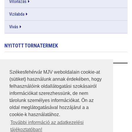
Vitorlázás
Vizilabda
Vívás
NYITOTT TORNATERMEK
RSS
Székesfehérvár MJV weboldalain cookie-at
(sütiket) használunk annak érdekében, hogy
A HONLAP 2017.03.31-I ÁLLAPOTA
felhasználóink oldallátogatási szokásairól
információkat szerezhessünk, de nem
JOGI NYILATKOZAT
tárolunk személyes információkat. Ön az
IMPRESSZUM
oldal meglátogatásával hozzájárul a a
cookie-k használatához.
MÉDIAAJÁNLAT
További információ az adatkezelési
tájékoztatóban!
KÖZÉRDEKŰ ADATOK