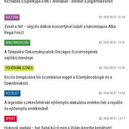
Kézilabda szuperkupa a MET Arénában - elindult a jegyértékesítés
KULTÚRA
2026.08.07. 21:58
Zenél a tér! – végzős diákok koncertjével indult a háromnapos Alba
Regia Feszt
MAGYARORSZÁG
2026.08.07. 16:37
A Települési Önkormányzatok Országos Szövetségének
sajtóközleménye
FEHÉRVÁRI SZÍNES
2026.08.07. 16:04
Közös bringázásra hív szombaton reggel a Szentjánosbogár és a
Dawnbreakers
KÖZÉLET
2026.08.07. 15:03
A legendás székesfehérvári ejtőernyős alakulatra emlékeztek a repülős
és ejtőernyős emlékműnél
SPORT
2026.08.07. 13:17
Hokisok viadala – hat fiatal küzd meg a Volán-keretbe kerülésért