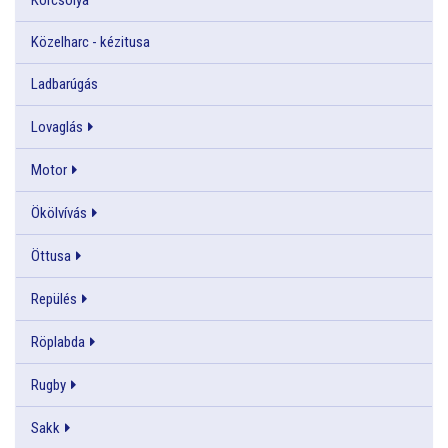
Közelharc - kézitusa
Ladbarúgás
Lovaglás
Motor
Ökölvívás
Öttusa
Repülés
Röplabda
Rugby
Sakk