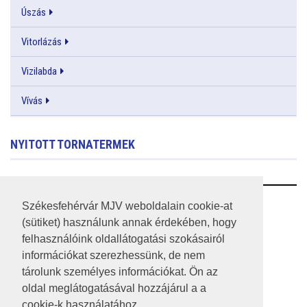
Úszás
Vitorlázás
Vizilabda
Vívás
NYITOTT TORNATERMEK
RSS
Székesfehérvár MJV weboldalain cookie-at
(sütiket) használunk annak érdekében, hogy
A HONLAP 2017.03.31-I ÁLLAPOTA
felhasználóink oldallátogatási szokásairól
információkat szerezhessünk, de nem
JOGI NYILATKOZAT
tárolunk személyes információkat. Ön az
IMPRESSZUM
oldal meglátogatásával hozzájárul a a
cookie-k használatához.