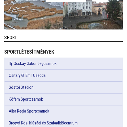
SPORT
SPORTLÉTESÍTMÉNYEK
Ifj. Ocskay Gábor Jégcsarnok
Csitáry G. Emil Uszoda
Sóstói Stadion
Köfém Sportcsarnok
Alba Regia Sportcsarnok
Bregyó Közi Ifjúsági és Szabadidőcentrum