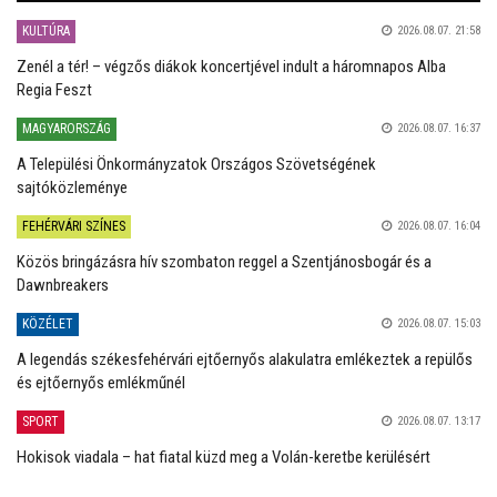
KULTÚRA
2026.08.07. 21:58
Zenél a tér! – végzős diákok koncertjével indult a háromnapos Alba
Regia Feszt
MAGYARORSZÁG
2026.08.07. 16:37
A Települési Önkormányzatok Országos Szövetségének
sajtóközleménye
FEHÉRVÁRI SZÍNES
2026.08.07. 16:04
Közös bringázásra hív szombaton reggel a Szentjánosbogár és a
Dawnbreakers
KÖZÉLET
2026.08.07. 15:03
A legendás székesfehérvári ejtőernyős alakulatra emlékeztek a repülős
és ejtőernyős emlékműnél
SPORT
2026.08.07. 13:17
Hokisok viadala – hat fiatal küzd meg a Volán-keretbe kerülésért