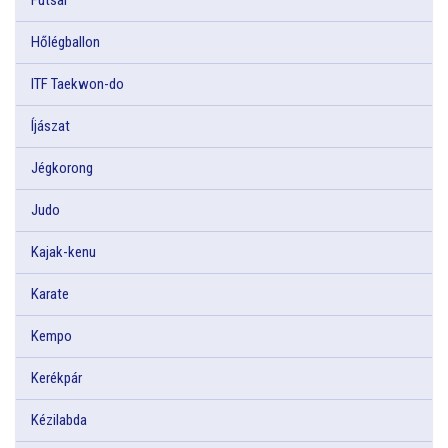
Hőlégballon
ITF Taekwon-do
Íjászat
Jégkorong
Judo
Kajak-kenu
Karate
Kempo
Kerékpár
Kézilabda