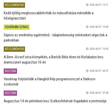
KÖZLEMÉNYEK
2026.08.07. 13:11
Kedd éjfélig meghosszabbították és másodfokúra mérséklik a
hőségriasztást
FEHÉRVÁRI SZÍNES
2026.08.07. 10:48
Sajnos az eredmény egyértelmű - talajnedvesség-méréseket végeztek a
parkokban
KÖZLEMÉNYEK
2026.08.07. 10:45
A Bem József utca környékén, a Bartók Béla téren és Kisfaludon lesz
áramszünet augusztus 10-én
KULTÚRA
2026.08.07. 08:37
Vasárnap folytatódik a Hangból Kép programsorozat a Varkocs-
szobornál
KULTÚRA
2026.08.07. 07:08
Augusztus 14-én pénteken lesz Székesfehérvár fogadalmi szentmiséje