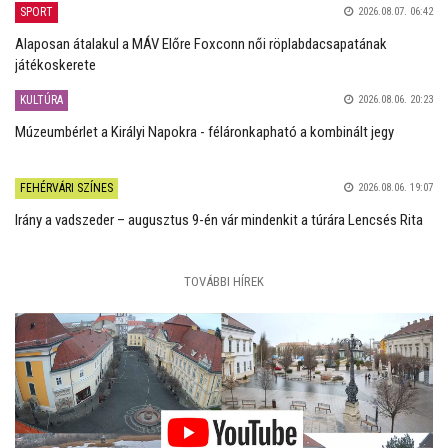
SPORT
2026.08.07. 06:42
Alaposan átalakul a MÁV Előre Foxconn női röplabdacsapatának
játékoskerete
KULTÚRA
2026.08.06. 20:23
Múzeumbérlet a Királyi Napokra - féláronkapható a kombinált jegy
FEHÉRVÁRI SZÍNES
2026.08.06. 19:07
Irány a vadszeder – augusztus 9-én vár mindenkit a túrára Lencsés Rita
TOVÁBBI HÍREK