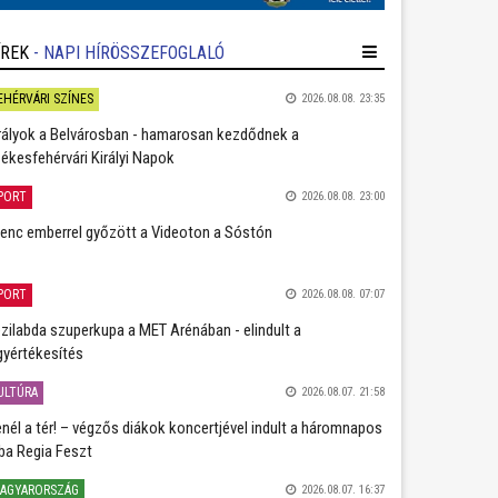
ÍREK
- NAPI HÍRÖSSZEFOGLALÓ
EHÉRVÁRI SZÍNES
2026.08.08. 23:35
rályok a Belvárosban - hamarosan kezdődnek a
ékesfehérvári Királyi Napok
PORT
2026.08.08. 23:00
lenc emberrel győzött a Videoton a Sóstón
PORT
2026.08.08. 07:07
zilabda szuperkupa a MET Arénában - elindult a
gyértékesítés
ULTÚRA
2026.08.07. 21:58
nél a tér! – végzős diákok koncertjével indult a háromnapos
ba Regia Feszt
AGYARORSZÁG
2026.08.07. 16:37