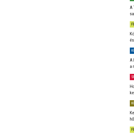
A 
sa
F
Kö
és
K
A 
a 
S
Ho
ke
K
Ke
hő
F