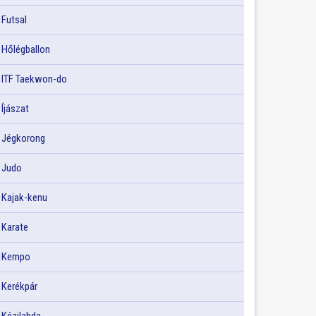
Futsal
Hőlégballon
ITF Taekwon-do
Íjászat
Jégkorong
Judo
Kajak-kenu
Karate
Kempo
Kerékpár