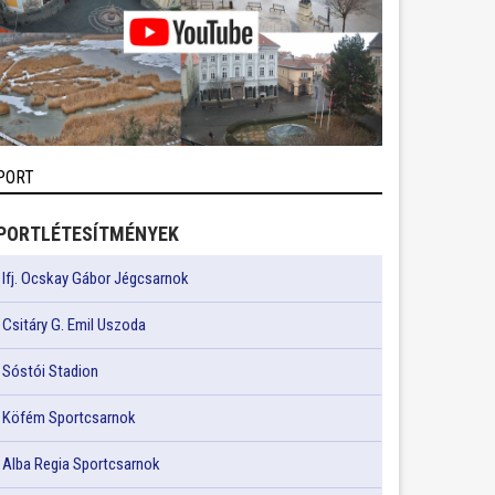
PORT
PORTLÉTESÍTMÉNYEK
Ifj. Ocskay Gábor Jégcsarnok
Csitáry G. Emil Uszoda
Sóstói Stadion
Köfém Sportcsarnok
Alba Regia Sportcsarnok