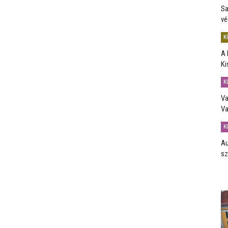
Sa
vé
K
A 
Ki
K
Va
Va
K
Au
sz