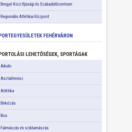
Bregyó Közi Ifjúsági és Szabadidőcentrum
Regionális Atlétikai Központ
PORTEGYESÜLETEK FEHÉRVÁRON
PORTOLÁSI LEHETŐSÉGEK, SPORTÁGAK
Aikido
Asztalitenisz
Atlétika
Birkózás
Box
Falmászás és sziklamászás