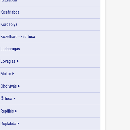
Kézilabda
Kosárlabda
Korcsolya
Közelharc - kézitusa
Ladbarúgás
Lovaglás
Motor
Ökölvívás
Öttusa
Repülés
Röplabda