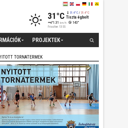
31°C
31.4°C
/
31.4°C
Tiszta égbolt
1.31
143°
km/h
Frissítve: 13:55
Keresés
ORMÁCIÓK
PROJEKTEK
YITOTT TORNATERMEK