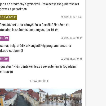
jnos az eredmény egyértelmű - talajnedvesség-méréseket
geztek a parkokban
ÖZLEMÉNYEK
2026.08.07. 10:45
Bem József utca környékén, a Bartók Béla téren és
sfaludon lesz áramszünet augusztus 10-én
ULTÚRA
2026.08.07. 08:37
sárnap folytatódik a Hangból Kép programsorozat a
rkocs-szobornál
ULTÚRA
2026.08.07. 07:08
gusztus 14-én pénteken lesz Székesfehérvár fogadalmi
entmiséje
TOVÁBBI HÍREK