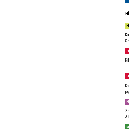
H
F
Ki
Sz
S
Ki
S
Ké
je
K
Ze
Al
M