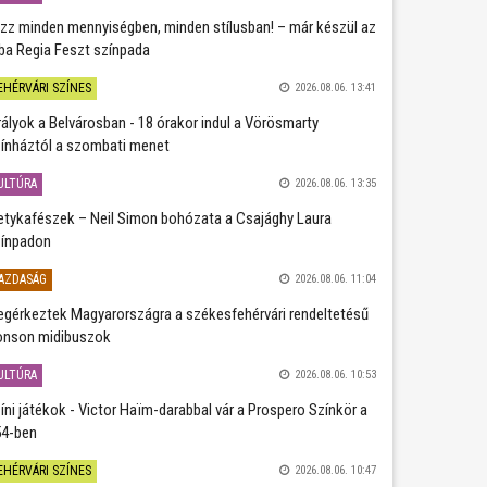
zz minden mennyiségben, minden stílusban! – már készül az
ba Regia Feszt színpada
EHÉRVÁRI SZÍNES
2026.08.06. 13:41
rályok a Belvárosban - 18 órakor indul a Vörösmarty
ínháztól a szombati menet
ULTÚRA
2026.08.06. 13:35
etykafészek – Neil Simon bohózata a Csajághy Laura
ínpadon
AZDASÁG
2026.08.06. 11:04
gérkeztek Magyarországra a székesfehérvári rendeltetésű
nson midibuszok
ULTÚRA
2026.08.06. 10:53
íni játékok - Victor Haïm-darabbal vár a Prospero Színkör a
4-ben
EHÉRVÁRI SZÍNES
2026.08.06. 10:47