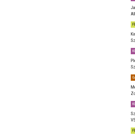
Ja
Al
F
Ki
Sz
K
Pl
Sz
G
Me
Zo
K
Sz
V5
F