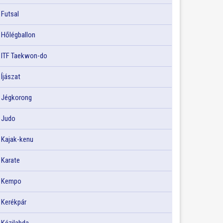
Futsal
Hőlégballon
ITF Taekwon-do
Íjászat
Jégkorong
Judo
Kajak-kenu
Karate
Kempo
Kerékpár