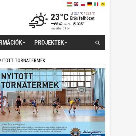
23°C
23.1°C
/
23.1°C
Erős felhőzet
8.42
335°
km/h
Frissítve: 04:54
Keresés
ORMÁCIÓK
PROJEKTEK
YITOTT TORNATERMEK