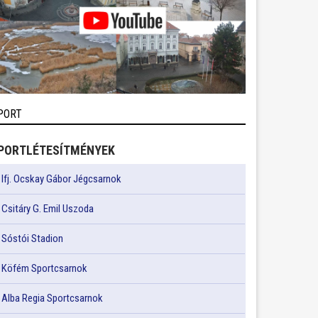
PORT
PORTLÉTESÍTMÉNYEK
Ifj. Ocskay Gábor Jégcsarnok
Csitáry G. Emil Uszoda
Sóstói Stadion
Köfém Sportcsarnok
Alba Regia Sportcsarnok