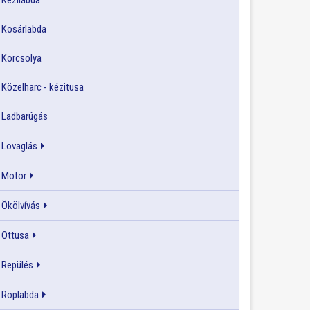
Kézilabda
Kosárlabda
Korcsolya
Közelharc - kézitusa
Ladbarúgás
Lovaglás
Motor
Ökölvívás
Öttusa
Repülés
Röplabda