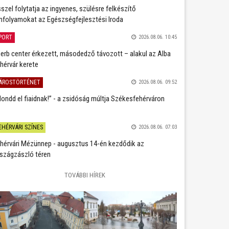
szel folytatja az ingyenes, szülésre felkészítő
nfolyamokat az Egészségfejlesztési Iroda
PORT
2026.08.06. 10:45
erb center érkezett, másodedző távozott – alakul az Alba
hérvár kerete
ÁROSTÖRTÉNET
2026.08.06. 09:52
ondd el fiaidnak!” - a zsidóság múltja Székesfehérváron
EHÉRVÁRI SZÍNES
2026.08.06. 07:03
hérvári Mézünnep - augusztus 14-én kezdődik az
szágzászló téren
TOVÁBBI HÍREK