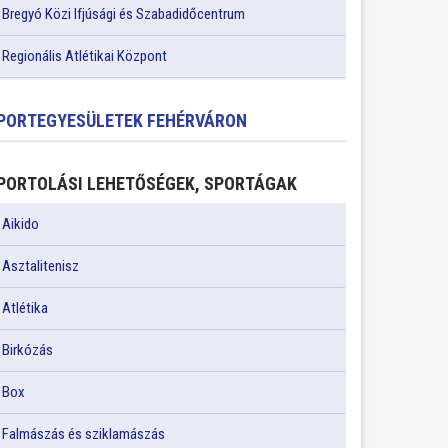
Bregyó Közi Ifjúsági és Szabadidőcentrum
Regionális Atlétikai Központ
PORTEGYESÜLETEK FEHÉRVÁRON
PORTOLÁSI LEHETŐSÉGEK, SPORTÁGAK
Aikido
Asztalitenisz
Atlétika
Birkózás
Box
Falmászás és sziklamászás