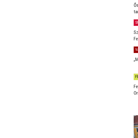
Ős
ta
S
Sz
Fe
V
„M
F
Fe
Or