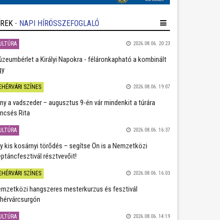
ÍREK
- NAPI HÍRÖSSZEFOGLALÓ
ULTÚRA
2026.08.06. 20:23
zeumbérlet a Királyi Napokra - féláronkapható a kombinált
gy
EHÉRVÁRI SZÍNES
2026.08.06. 19:07
ány a vadszeder – augusztus 9-én vár mindenkit a túrára
ncsés Rita
ULTÚRA
2026.08.06. 16:37
y kis kosárnyi törődés – segítse Ön is a Nemzetközi
ptáncfesztivál résztvevőit!
EHÉRVÁRI SZÍNES
2026.08.06. 16:03
mzetközi hangszeres mesterkurzus és fesztivál
hérvárcsurgón
ULTÚRA
2026.08.06. 14:19