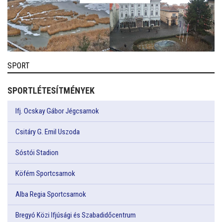
SPORT
SPORTLÉTESÍTMÉNYEK
Ifj. Ocskay Gábor Jégcsarnok
Csitáry G. Emil Uszoda
Sóstói Stadion
Köfém Sportcsarnok
Alba Regia Sportcsarnok
Bregyó Közi Ifjúsági és Szabadidőcentrum