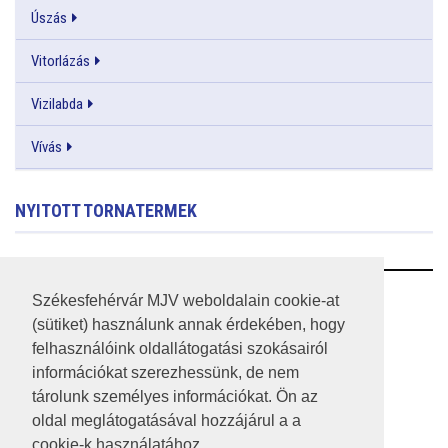
Úszás
Vitorlázás
Vizilabda
Vívás
NYITOTT TORNATERMEK
RSS
Székesfehérvár MJV weboldalain cookie-at
(sütiket) használunk annak érdekében, hogy
A HONLAP 2017.03.31-I ÁLLAPOTA
felhasználóink oldallátogatási szokásairól
információkat szerezhessünk, de nem
JOGI NYILATKOZAT
tárolunk személyes információkat. Ön az
IMPRESSZUM
oldal meglátogatásával hozzájárul a a
cookie-k használatához.