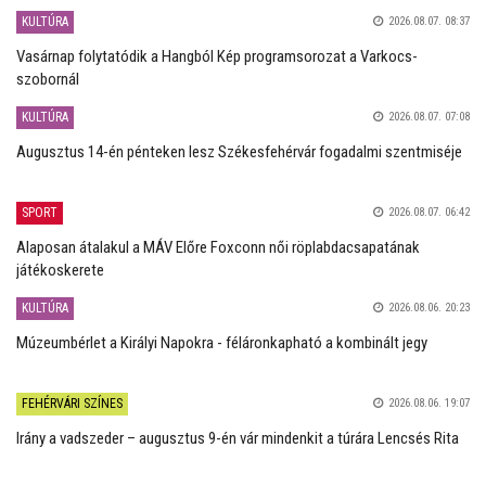
KULTÚRA
2026.08.07. 08:37
Vasárnap folytatódik a Hangból Kép programsorozat a Varkocs-
szobornál
KULTÚRA
2026.08.07. 07:08
Augusztus 14-én pénteken lesz Székesfehérvár fogadalmi szentmiséje
SPORT
2026.08.07. 06:42
Alaposan átalakul a MÁV Előre Foxconn női röplabdacsapatának
játékoskerete
KULTÚRA
2026.08.06. 20:23
Múzeumbérlet a Királyi Napokra - féláronkapható a kombinált jegy
FEHÉRVÁRI SZÍNES
2026.08.06. 19:07
Irány a vadszeder – augusztus 9-én vár mindenkit a túrára Lencsés Rita