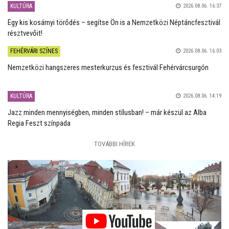
KULTÚRA
2026.08.06. 16:37
Egy kis kosárnyi törődés – segítse Ön is a Nemzetközi Néptáncfesztivál
résztvevőit!
FEHÉRVÁRI SZÍNES
2026.08.06. 16:03
Nemzetközi hangszeres mesterkurzus és fesztivál Fehérvárcsurgón
KULTÚRA
2026.08.06. 14:19
Jazz minden mennyiségben, minden stílusban! – már készül az Alba
Regia Feszt színpada
TOVÁBBI HÍREK