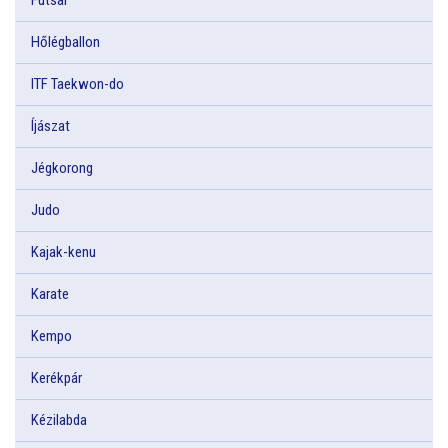
Hőlégballon
ITF Taekwon-do
Íjászat
Jégkorong
Judo
Kajak-kenu
Karate
Kempo
Kerékpár
Kézilabda