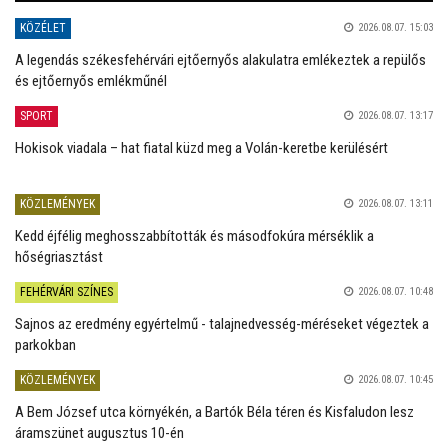
KÖZÉLET
2026.08.07. 15:03
A legendás székesfehérvári ejtőernyős alakulatra emlékeztek a repülős
és ejtőernyős emlékműnél
SPORT
2026.08.07. 13:17
Hokisok viadala – hat fiatal küzd meg a Volán-keretbe kerülésért
KÖZLEMÉNYEK
2026.08.07. 13:11
Kedd éjfélig meghosszabbították és másodfokúra mérséklik a
hőségriasztást
FEHÉRVÁRI SZÍNES
2026.08.07. 10:48
Sajnos az eredmény egyértelmű - talajnedvesség-méréseket végeztek a
parkokban
KÖZLEMÉNYEK
2026.08.07. 10:45
A Bem József utca környékén, a Bartók Béla téren és Kisfaludon lesz
áramszünet augusztus 10-én