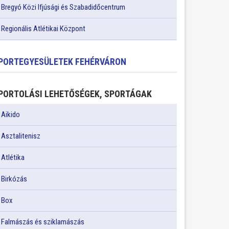
Bregyó Közi Ifjúsági és Szabadidőcentrum
Regionális Atlétikai Központ
PORTEGYESÜLETEK FEHÉRVÁRON
PORTOLÁSI LEHETŐSÉGEK, SPORTÁGAK
Aikido
Asztalitenisz
Atlétika
Birkózás
Box
Falmászás és sziklamászás