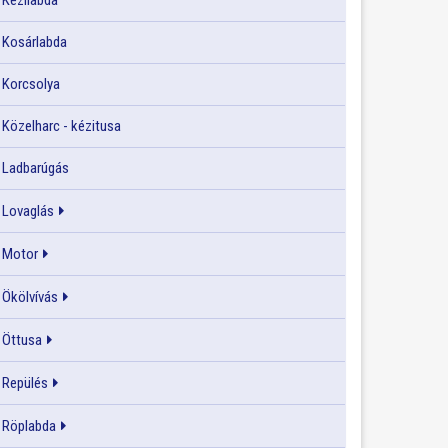
Kézilabda
Kosárlabda
Korcsolya
Közelharc - kézitusa
Ladbarúgás
Lovaglás
Motor
Ökölvívás
Öttusa
Repülés
Röplabda