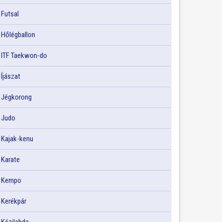
Futsal
Hőlégballon
ITF Taekwon-do
Íjászat
Jégkorong
Judo
Kajak-kenu
Karate
Kempo
Kerékpár