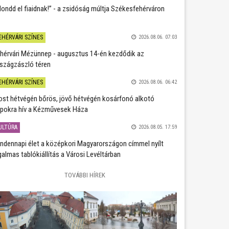
ondd el fiaidnak!” - a zsidóság múltja Székesfehérváron
EHÉRVÁRI SZÍNES
2026.08.06. 07:03
hérvári Mézünnep - augusztus 14-én kezdődik az
szágzászló téren
EHÉRVÁRI SZÍNES
2026.08.06. 06:42
st hétvégén bőrös, jövő hétvégén kosárfonó alkotó
pokra hív a Kézművesek Háza
ULTÚRA
2026.08.05. 17:59
ndennapi élet a középkori Magyarországon címmel nyílt
galmas tablókiállítás a Városi Levéltárban
TOVÁBBI HÍREK