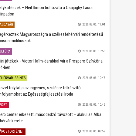
etykafészek – Neil Simon bohózata a Csajághy Laura
ínpadon
AZDASÁG
2026.08.06. 11:04
gérkeztek Magyarországra a székesfehérvári rendeltetésű
nson midibuszok
ULTÚRA
2026.08.06. 10:53
íni játékok - Victor Haïm-darabbal vár a Prospero Színkör a
4-ben
EHÉRVÁRI SZÍNES
2026.08.06. 10:47
szel folytatja az ingyenes, szülésre felkészítő
nfolyamokat az Egészségfejlesztési Iroda
PORT
2026.08.06. 10:45
erb center érkezett, másodedző távozott – alakul az Alba
hérvár kerete
ÁROSTÖRTÉNET
2026.08.06. 09:52