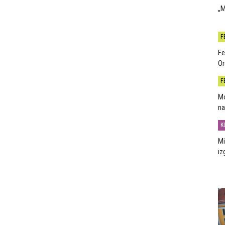
„M
F
Fe
Or
F
Mo
na
K
Mi
iz