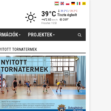
39°C
39.2°C
/
39.2°C
Tiszta égbolt
2.65
269°
km/h
Frissítve: 15:53
Keresés
ORMÁCIÓK
PROJEKTEK
YITOTT TORNATERMEK