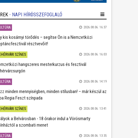
ÍREK
- NAPI HÍRÖSSZEFOGLALÓ
ULTÚRA
2026.08.06. 16:37
y kis kosárnyi törődés – segítse Ön is a Nemzetközi
ptáncfesztivál résztvevőit!
EHÉRVÁRI SZÍNES
2026.08.06. 16:03
mzetközi hangszeres mesterkurzus és fesztivál
hérvárcsurgón
ULTÚRA
2026.08.06. 14:19
zz minden mennyiségben, minden stílusban! – már készül az
ba Regia Feszt színpada
EHÉRVÁRI SZÍNES
2026.08.06. 13:41
rályok a Belvárosban - 18 órakor indul a Vörösmarty
ínháztól a szombati menet
ULTÚRA
2026.08.06. 13:35