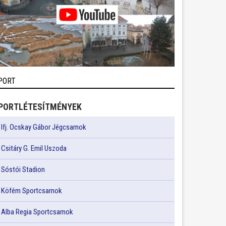
PORT
PORTLÉTESÍTMÉNYEK
Ifj. Ocskay Gábor Jégcsarnok
Csitáry G. Emil Uszoda
Sóstói Stadion
Köfém Sportcsarnok
Alba Regia Sportcsarnok