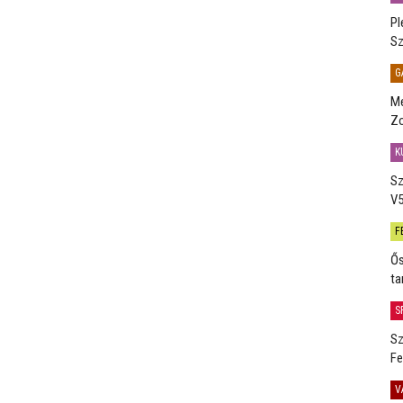
Pl
Sz
G
Me
Zo
K
Sz
V5
F
Ős
ta
S
Sz
Fe
V