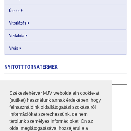
Úszás
Vitorlázás
Vizilabda
Vívás
NYITOTT TORNATERMEK
RSS
Székesfehérvár MJV weboldalain cookie-at
(sütiket) használunk annak érdekében, hogy
A HONLAP 2017.03.31-I ÁLLAPOTA
felhasználóink oldallátogatási szokásairól
információkat szerezhessünk, de nem
JOGI NYILATKOZAT
tárolunk személyes információkat. Ön az
IMPRESSZUM
oldal meglátogatásával hozzájárul a a