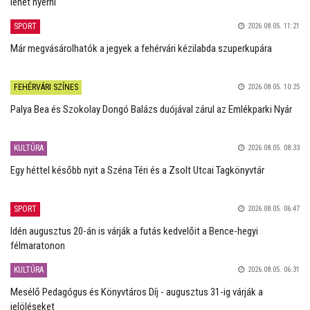
lehet nyerni
SPORT
2026.08.05. 11:21
Már megvásárolhatók a jegyek a fehérvári kézilabda szuperkupára
FEHÉRVÁRI SZÍNES
2026.08.05. 10:25
Palya Bea és Szokolay Dongó Balázs duójával zárul az Emlékparki Nyár
KULTÚRA
2026.08.05. 08:33
Egy héttel később nyit a Széna Téri és a Zsolt Utcai Tagkönyvtár
SPORT
2026.08.05. 06:47
Idén augusztus 20-án is várják a futás kedvelőit a Bence-hegyi
félmaratonon
KULTÚRA
2026.08.05. 06:31
Mesélő Pedagógus és Könyvtáros Díj - augusztus 31-ig várják a
jelöléseket