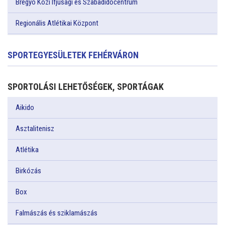
Bregyó Közi Ifjúsági és Szabadidőcentrum
Regionális Atlétikai Központ
SPORTEGYESÜLETEK FEHÉRVÁRON
SPORTOLÁSI LEHETŐSÉGEK, SPORTÁGAK
Aikido
Asztalitenisz
Atlétika
Birkózás
Box
Falmászás és sziklamászás