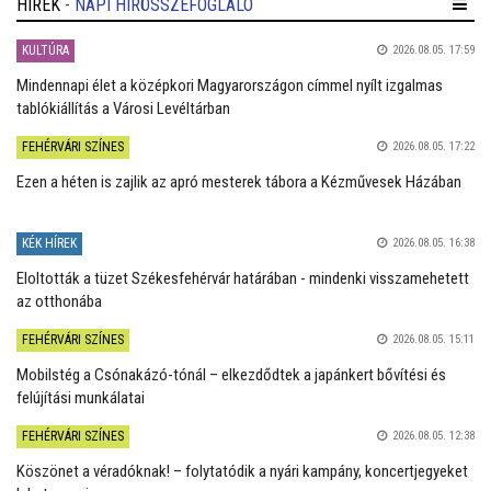
HÍREK
- NAPI HÍRÖSSZEFOGLALÓ
KULTÚRA
2026.08.05. 17:59
Mindennapi élet a középkori Magyarországon címmel nyílt izgalmas
tablókiállítás a Városi Levéltárban
FEHÉRVÁRI SZÍNES
2026.08.05. 17:22
Ezen a héten is zajlik az apró mesterek tábora a Kézművesek Házában
KÉK HÍREK
2026.08.05. 16:38
Eloltották a tüzet Székesfehérvár határában - mindenki visszamehetett
az otthonába
FEHÉRVÁRI SZÍNES
2026.08.05. 15:11
Mobilstég a Csónakázó-tónál – elkezdődtek a japánkert bővítési és
felújítási munkálatai
FEHÉRVÁRI SZÍNES
2026.08.05. 12:38
Köszönet a véradóknak! – folytatódik a nyári kampány, koncertjegyeket