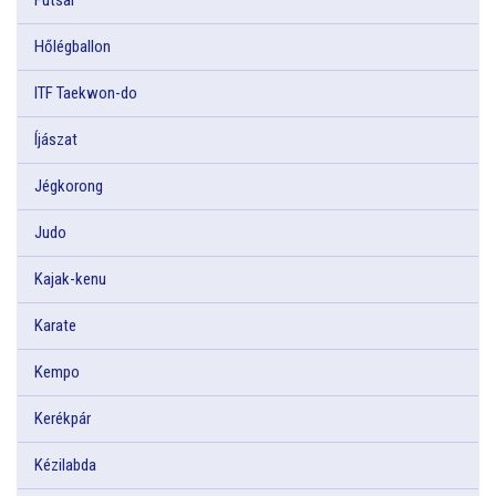
Hőlégballon
ITF Taekwon-do
Íjászat
Jégkorong
Judo
Kajak-kenu
Karate
Kempo
Kerékpár
Kézilabda