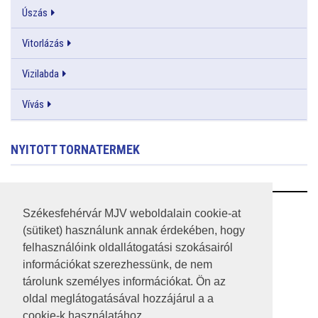
Úszás
Vitorlázás
Vizilabda
Vívás
NYITOTT TORNATERMEK
RSS
Székesfehérvár MJV weboldalain cookie-at
(sütiket) használunk annak érdekében, hogy
A HONLAP 2017.03.31-I ÁLLAPOTA
felhasználóink oldallátogatási szokásairól
információkat szerezhessünk, de nem
JOGI NYILATKOZAT
tárolunk személyes információkat. Ön az
IMPRESSZUM
oldal meglátogatásával hozzájárul a a
cookie-k használatához.