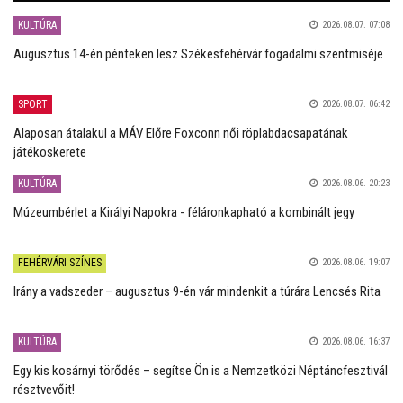
KULTÚRA
2026.08.07. 07:08
Augusztus 14-én pénteken lesz Székesfehérvár fogadalmi szentmiséje
SPORT
2026.08.07. 06:42
Alaposan átalakul a MÁV Előre Foxconn női röplabdacsapatának
játékoskerete
KULTÚRA
2026.08.06. 20:23
Múzeumbérlet a Királyi Napokra - féláronkapható a kombinált jegy
FEHÉRVÁRI SZÍNES
2026.08.06. 19:07
Irány a vadszeder – augusztus 9-én vár mindenkit a túrára Lencsés Rita
KULTÚRA
2026.08.06. 16:37
Egy kis kosárnyi törődés – segítse Ön is a Nemzetközi Néptáncfesztivál
résztvevőit!