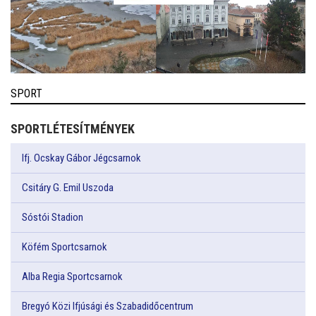
SPORT
SPORTLÉTESÍTMÉNYEK
Ifj. Ocskay Gábor Jégcsarnok
Csitáry G. Emil Uszoda
Sóstói Stadion
Köfém Sportcsarnok
Alba Regia Sportcsarnok
Bregyó Közi Ifjúsági és Szabadidőcentrum