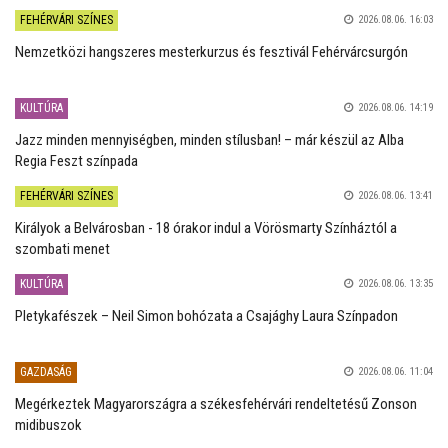
FEHÉRVÁRI SZÍNES
2026.08.06. 16:03
Nemzetközi hangszeres mesterkurzus és fesztivál Fehérvárcsurgón
KULTÚRA
2026.08.06. 14:19
Jazz minden mennyiségben, minden stílusban! – már készül az Alba
Regia Feszt színpada
FEHÉRVÁRI SZÍNES
2026.08.06. 13:41
Királyok a Belvárosban - 18 órakor indul a Vörösmarty Színháztól a
szombati menet
KULTÚRA
2026.08.06. 13:35
Pletykafészek – Neil Simon bohózata a Csajághy Laura Színpadon
GAZDASÁG
2026.08.06. 11:04
Megérkeztek Magyarországra a székesfehérvári rendeltetésű Zonson
midibuszok