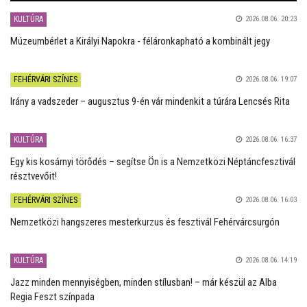
KULTÚRA
2026.08.06. 20:23
Múzeumbérlet a Királyi Napokra - féláronkapható a kombinált jegy
FEHÉRVÁRI SZÍNES
2026.08.06. 19:07
Irány a vadszeder – augusztus 9-én vár mindenkit a túrára Lencsés Rita
KULTÚRA
2026.08.06. 16:37
Egy kis kosárnyi törődés – segítse Ön is a Nemzetközi Néptáncfesztivál
résztvevőit!
FEHÉRVÁRI SZÍNES
2026.08.06. 16:03
Nemzetközi hangszeres mesterkurzus és fesztivál Fehérvárcsurgón
KULTÚRA
2026.08.06. 14:19
Jazz minden mennyiségben, minden stílusban! – már készül az Alba
Regia Feszt színpada