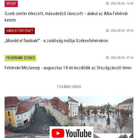
SPORT
2026.08.06. 10:45
Szerb center érkezett, másodedző távozott – alakul az Alba Fehérvár
kerete
VÁROSTÖRTÉNET
2026.08.06. 09:52
„Mondd el fiaidnak!” - a zsidóság múltja Székesfehérváron
FEHÉRVÁRI SZÍNES
2026.08.06. 07:03
Fehérvári Mézünnep - augusztus 14-én kezdődik az Országzászló téren
TOVÁBBI HÍREK