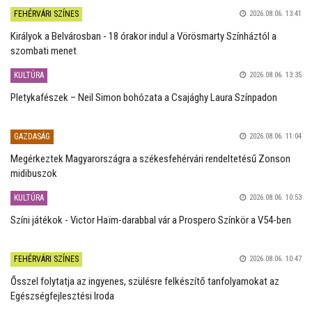
FEHÉRVÁRI SZÍNES
2026.08.06. 13:41
Királyok a Belvárosban - 18 órakor indul a Vörösmarty Színháztól a
szombati menet
KULTÚRA
2026.08.06. 13:35
Pletykafészek – Neil Simon bohózata a Csajághy Laura Színpadon
GAZDASÁG
2026.08.06. 11:04
Megérkeztek Magyarországra a székesfehérvári rendeltetésű Zonson
midibuszok
KULTÚRA
2026.08.06. 10:53
Színi játékok - Victor Haïm-darabbal vár a Prospero Színkör a V54-ben
FEHÉRVÁRI SZÍNES
2026.08.06. 10:47
Ősszel folytatja az ingyenes, szülésre felkészítő tanfolyamokat az
Egészségfejlesztési Iroda