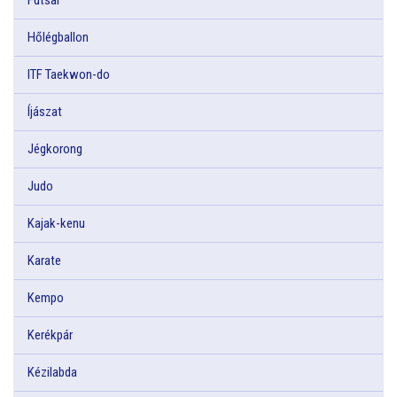
Hőlégballon
ITF Taekwon-do
Íjászat
Jégkorong
Judo
Kajak-kenu
Karate
Kempo
Kerékpár
Kézilabda