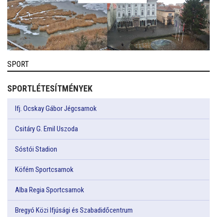
SPORT
SPORTLÉTESÍTMÉNYEK
Ifj. Ocskay Gábor Jégcsarnok
Csitáry G. Emil Uszoda
Sóstói Stadion
Köfém Sportcsarnok
Alba Regia Sportcsarnok
Bregyó Közi Ifjúsági és Szabadidőcentrum