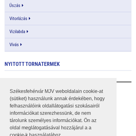
Úszás
Vitorlázás
Vizilabda
Vívás
NYITOTT TORNATERMEK
RSS
Székesfehérvár MJV weboldalain cookie-at
(sütiket) használunk annak érdekében, hogy
A HONLAP 2017.03.31-I ÁLLAPOTA
felhasználóink oldallátogatási szokásairól
információkat szerezhessünk, de nem
JOGI NYILATKOZAT
tárolunk személyes információkat. Ön az
IMPRESSZUM
oldal meglátogatásával hozzájárul a a
cookie-k használatához.