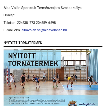
Alba Volán Sportclub Természetjáró Szakosztálya
Honlap:
Telefon: 22/538-773 20/559-6598
E-mail cím:
albavolan.sc@albavolansc.hu
NYITOTT TORNATERMEK