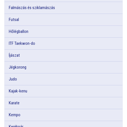
Falmászás és sziklamászás
Futsal
Hőlégballon
ITF Taekwon-do
Íjászat
Jégkorong
Judo
Kajak-kenu
Karate
Kempo
Kerékpár