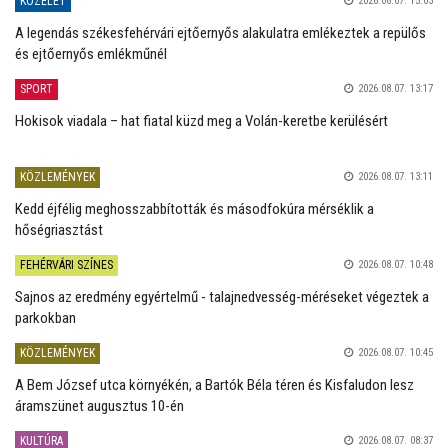
KÖZÉLET
2026.08.07. 15:03
A legendás székesfehérvári ejtőernyős alakulatra emlékeztek a repülős
és ejtőernyős emlékműnél
SPORT
2026.08.07. 13:17
Hokisok viadala – hat fiatal küzd meg a Volán-keretbe kerülésért
KÖZLEMÉNYEK
2026.08.07. 13:11
Kedd éjfélig meghosszabbították és másodfokúra mérséklik a
hőségriasztást
FEHÉRVÁRI SZÍNES
2026.08.07. 10:48
Sajnos az eredmény egyértelmű - talajnedvesség-méréseket végeztek a
parkokban
KÖZLEMÉNYEK
2026.08.07. 10:45
A Bem József utca környékén, a Bartók Béla téren és Kisfaludon lesz
áramszünet augusztus 10-én
KULTÚRA
2026.08.07. 08:37