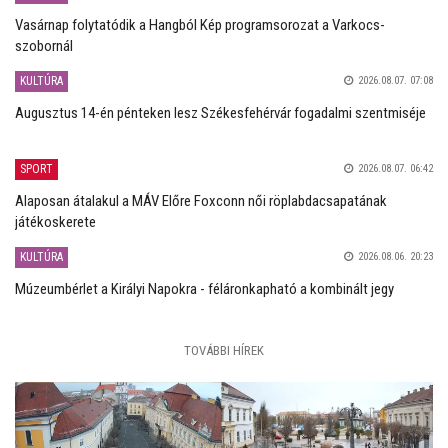
Vasárnap folytatódik a Hangból Kép programsorozat a Varkocs-
szobornál
KULTÚRA
2026.08.07. 07:08
Augusztus 14-én pénteken lesz Székesfehérvár fogadalmi szentmiséje
SPORT
2026.08.07. 06:42
Alaposan átalakul a MÁV Előre Foxconn női röplabdacsapatának
játékoskerete
KULTÚRA
2026.08.06. 20:23
Múzeumbérlet a Királyi Napokra - féláronkapható a kombinált jegy
TOVÁBBI HÍREK