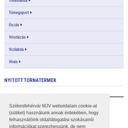
Tollaslabda
Tömegsport
Úszás
Vitorlázás
Vizilabda
Vívás
NYITOTT TORNATERMEK
RSS
Székesfehérvár MJV weboldalain cookie-at
(sütiket) használunk annak érdekében, hogy
A HONLAP 2017.03.31-I ÁLLAPOTA
felhasználóink oldallátogatási szokásairól
információkat szerezhessünk, de nem