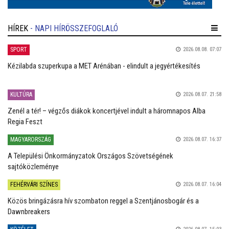
HÍREK
- NAPI HÍRÖSSZEFOGLALÓ
SPORT
2026.08.08. 07:07
Kézilabda szuperkupa a MET Arénában - elindult a jegyértékesítés
KULTÚRA
2026.08.07. 21:58
Zenél a tér! – végzős diákok koncertjével indult a háromnapos Alba
Regia Feszt
MAGYARORSZÁG
2026.08.07. 16:37
A Települési Önkormányzatok Országos Szövetségének
sajtóközleménye
FEHÉRVÁRI SZÍNES
2026.08.07. 16:04
Közös bringázásra hív szombaton reggel a Szentjánosbogár és a
Dawnbreakers