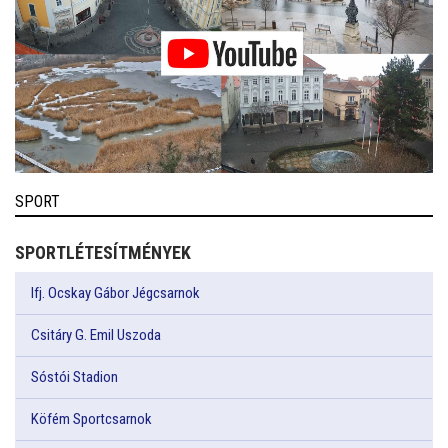
SPORT
SPORTLÉTESÍTMÉNYEK
Ifj. Ocskay Gábor Jégcsarnok
Csitáry G. Emil Uszoda
Sóstói Stadion
Köfém Sportcsarnok