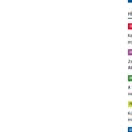
H
S
Ké
je
K
Ze
Al
M
A 
sa
F
Kö
és
K