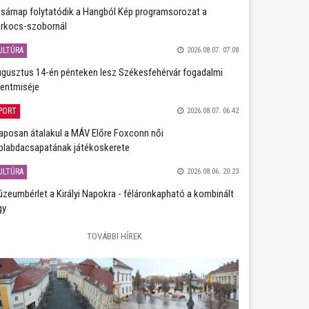
sárnap folytatódik a Hangból Kép programsorozat a
rkocs-szobornál
ULTÚRA
2026.08.07. 07:08
gusztus 14-én pénteken lesz Székesfehérvár fogadalmi
entmiséje
PORT
2026.08.07. 06:42
aposan átalakul a MÁV Előre Foxconn női
plabdacsapatának játékoskerete
ULTÚRA
2026.08.06. 20:23
zeumbérlet a Királyi Napokra - féláronkapható a kombinált
gy
TOVÁBBI HÍREK