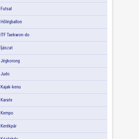
Futsal
Hőlégballon
ITF Taekwon-do
Íjászat
Jégkorong
Judo
Kajak-kenu
Karate
Kempo
Kerékpár