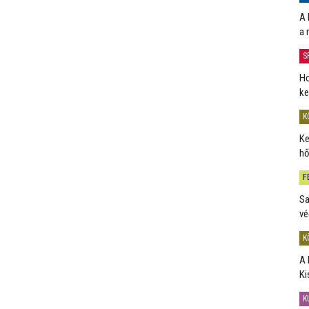
A 
a 
S
Ho
ke
K
Ke
hő
F
Sa
vé
K
A 
Ki
K