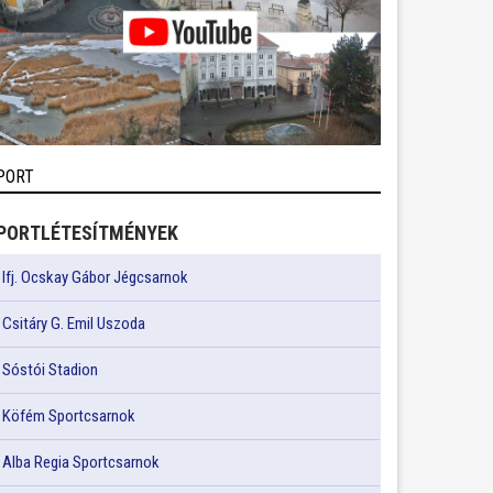
PORT
PORTLÉTESÍTMÉNYEK
Ifj. Ocskay Gábor Jégcsarnok
Csitáry G. Emil Uszoda
Sóstói Stadion
Köfém Sportcsarnok
Alba Regia Sportcsarnok