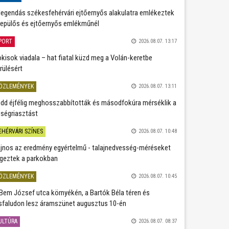
legendás székesfehérvári ejtőernyős alakulatra emlékeztek
repülős és ejtőernyős emlékműnél
PORT
2026.08.07. 13:17
kisok viadala – hat fiatal küzd meg a Volán-keretbe
rülésért
ÖZLEMÉNYEK
2026.08.07. 13:11
dd éjfélig meghosszabbították és másodfokúra mérséklik a
ségriasztást
EHÉRVÁRI SZÍNES
2026.08.07. 10:48
jnos az eredmény egyértelmű - talajnedvesség-méréseket
geztek a parkokban
ÖZLEMÉNYEK
2026.08.07. 10:45
Bem József utca környékén, a Bartók Béla téren és
sfaludon lesz áramszünet augusztus 10-én
ULTÚRA
2026.08.07. 08:37