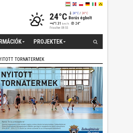
24°C
24°C
/
24°C
Borús égbolt
1.31
24°
km/h
Frissítve: 08:55
Keresés
ORMÁCIÓK
PROJEKTEK
YITOTT TORNATERMEK