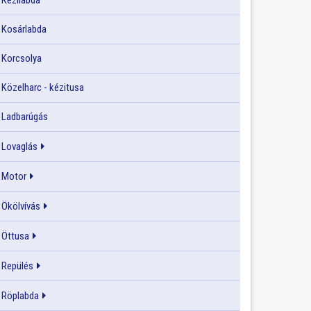
Kézilabda
Kosárlabda
Korcsolya
Közelharc - kézitusa
Ladbarúgás
Lovaglás
Motor
Ökölvívás
Öttusa
Repülés
Röplabda