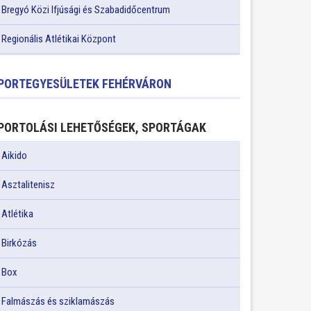
Bregyó Közi Ifjúsági és Szabadidőcentrum
Regionális Atlétikai Központ
PORTEGYESÜLETEK FEHÉRVÁRON
PORTOLÁSI LEHETŐSÉGEK, SPORTÁGAK
Aikido
Asztalitenisz
Atlétika
Birkózás
Box
Falmászás és sziklamászás