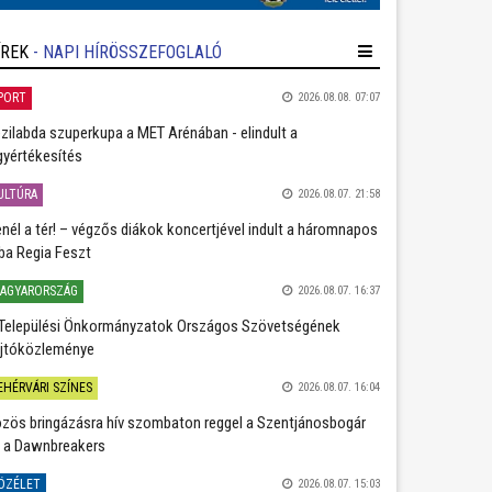
ÍREK
- NAPI HÍRÖSSZEFOGLALÓ
PORT
2026.08.08. 07:07
zilabda szuperkupa a MET Arénában - elindult a
gyértékesítés
ULTÚRA
2026.08.07. 21:58
nél a tér! – végzős diákok koncertjével indult a háromnapos
ba Regia Feszt
AGYARORSZÁG
2026.08.07. 16:37
Települési Önkormányzatok Országos Szövetségének
jtóközleménye
EHÉRVÁRI SZÍNES
2026.08.07. 16:04
zös bringázásra hív szombaton reggel a Szentjánosbogár
 a Dawnbreakers
ÖZÉLET
2026.08.07. 15:03