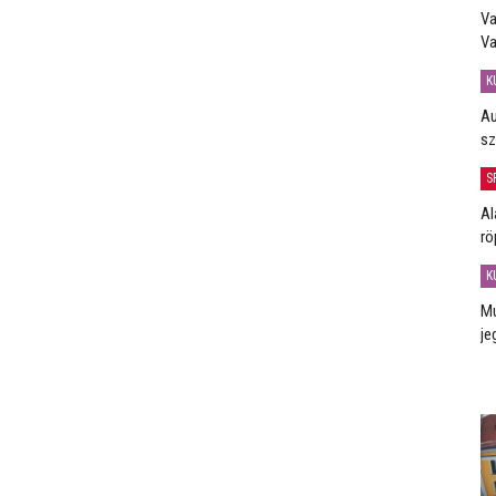
Va
Va
K
Au
sz
S
Al
rö
K
Mú
je