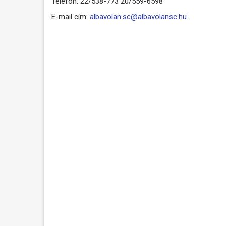
Telefon: 22/538-773 20/559-6598
E-mail cím:
albavolan.sc@albavolansc.hu