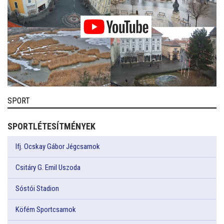
SPORT
SPORTLÉTESÍTMÉNYEK
Ifj. Ocskay Gábor Jégcsarnok
Csitáry G. Emil Uszoda
Sóstói Stadion
Köfém Sportcsarnok