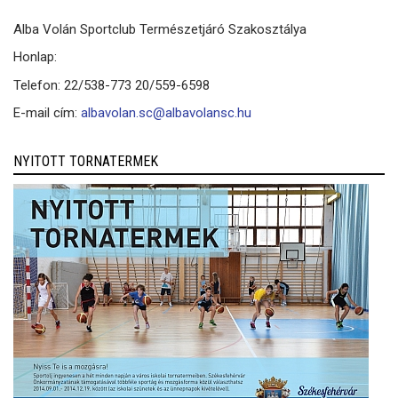
Alba Volán Sportclub Természetjáró Szakosztálya
Honlap:
Telefon: 22/538-773 20/559-6598
E-mail cím:
albavolan.sc@albavolansc.hu
NYITOTT TORNATERMEK