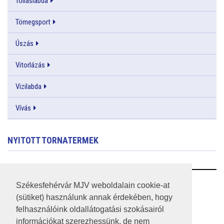
Tollaslabda
Tömegsport
Úszás
Vitorlázás
Vizilabda
Vívás
NYITOTT TORNATERMEK
RSS
Székesfehérvár MJV weboldalain cookie-at
(sütiket) használunk annak érdekében, hogy
A HONLAP 2017.03.31-I ÁLLAPOTA
felhasználóink oldallátogatási szokásairól
információkat szerezhessünk, de nem