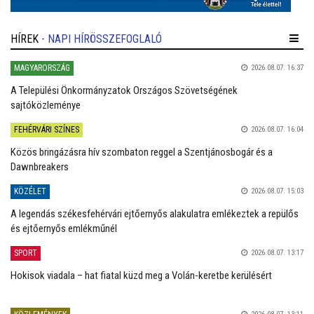
HÍREK
- NAPI HÍRÖSSZEFOGLALÓ
MAGYARORSZÁG
2026.08.07. 16:37
A Települési Önkormányzatok Országos Szövetségének
sajtóközleménye
FEHÉRVÁRI SZÍNES
2026.08.07. 16:04
Közös bringázásra hív szombaton reggel a Szentjánosbogár és a
Dawnbreakers
KÖZÉLET
2026.08.07. 15:03
A legendás székesfehérvári ejtőernyős alakulatra emlékeztek a repülős
és ejtőernyős emlékműnél
SPORT
2026.08.07. 13:17
Hokisok viadala – hat fiatal küzd meg a Volán-keretbe kerülésért