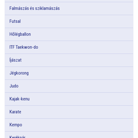
Falmászás és sziklamászás
Futsal
Hőlégballon
ITF Taekwon-do
Íjászat
Jégkorong
Judo
Kajak-kenu
Karate
Kempo
Kerékpár