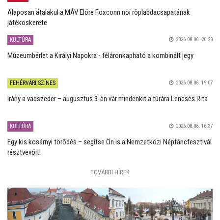
Alaposan átalakul a MÁV Előre Foxconn női röplabdacsapatának
játékoskerete
KULTÚRA
2026.08.06. 20:23
Múzeumbérlet a Királyi Napokra - féláronkapható a kombinált jegy
FEHÉRVÁRI SZÍNES
2026.08.06. 19:07
Irány a vadszeder – augusztus 9-én vár mindenkit a túrára Lencsés Rita
KULTÚRA
2026.08.06. 16:37
Egy kis kosárnyi törődés – segítse Ön is a Nemzetközi Néptáncfesztivál
résztvevőit!
TOVÁBBI HÍREK