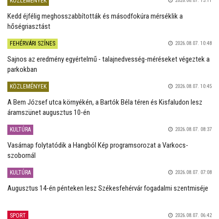
KÖZLEMÉNYEK
2026.08.07. 13:11
Kedd éjfélig meghosszabbították és másodfokúra mérséklik a
hőségriasztást
FEHÉRVÁRI SZÍNES
2026.08.07. 10:48
Sajnos az eredmény egyértelmű - talajnedvesség-méréseket végeztek a
parkokban
KÖZLEMÉNYEK
2026.08.07. 10:45
A Bem József utca környékén, a Bartók Béla téren és Kisfaludon lesz
áramszünet augusztus 10-én
KULTÚRA
2026.08.07. 08:37
Vasárnap folytatódik a Hangból Kép programsorozat a Varkocs-
szobornál
KULTÚRA
2026.08.07. 07:08
Augusztus 14-én pénteken lesz Székesfehérvár fogadalmi szentmiséje
SPORT
2026.08.07. 06:42