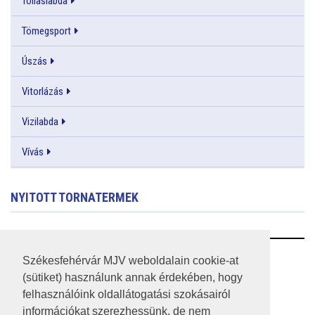
Tollaslabda
Tömegsport
Úszás
Vitorlázás
Vizilabda
Vívás
NYITOTT TORNATERMEK
RSS
Székesfehérvár MJV weboldalain cookie-at
(sütiket) használunk annak érdekében, hogy
A HONLAP 2017.03.31-I ÁLLAPOTA
felhasználóink oldallátogatási szokásairól
információkat szerezhessünk, de nem