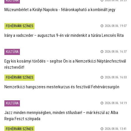
KULTÚRA
2026.08.06. 20:23
Múzeumbérlet a Királyi Napokra - féláronkapható a kombinált jegy
FEHÉRVÁRI SZÍNES
2026.08.06. 19:07
Irány a vadszeder – augusztus 9-én vár mindenkit a túrára Lencsés Rita
KULTÚRA
2026.08.06. 16:37
Egy kis kosárnyi törődés – segítse Ön is a Nemzetközi Néptáncfesztivál
résztvevőit!
FEHÉRVÁRI SZÍNES
2026.08.06. 16:03
Nemzetközi hangszeres mesterkurzus és fesztivál Fehérvárcsurgón
KULTÚRA
2026.08.06. 14:19
Jazz minden mennyiségben, minden stílusban! – már készül az Alba
Regia Feszt színpada
FEHÉRVÁRI SZÍNES
2026.08.06. 13:41