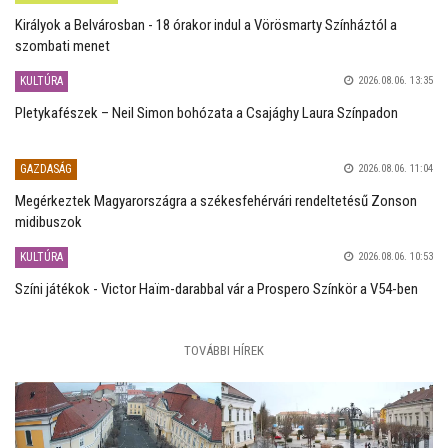
Királyok a Belvárosban - 18 órakor indul a Vörösmarty Színháztól a
szombati menet
KULTÚRA
2026.08.06. 13:35
Pletykafészek – Neil Simon bohózata a Csajághy Laura Színpadon
GAZDASÁG
2026.08.06. 11:04
Megérkeztek Magyarországra a székesfehérvári rendeltetésű Zonson
midibuszok
KULTÚRA
2026.08.06. 10:53
Színi játékok - Victor Haïm-darabbal vár a Prospero Színkör a V54-ben
TOVÁBBI HÍREK