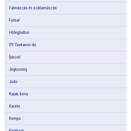
Falmászás és sziklamászás
Futsal
Hőlégballon
ITF Taekwon-do
Íjászat
Jégkorong
Judo
Kajak-kenu
Karate
Kempo
Kerékpár