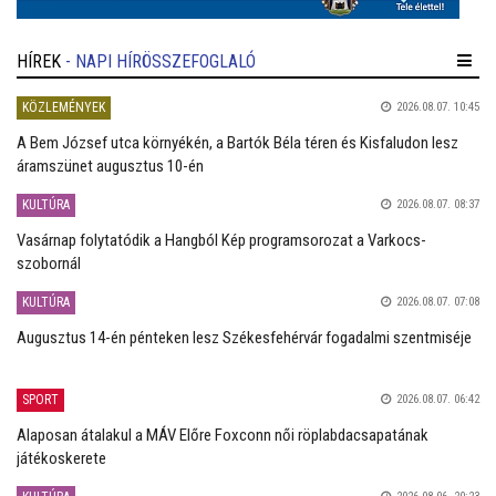
HÍREK
- NAPI HÍRÖSSZEFOGLALÓ
KÖZLEMÉNYEK
2026.08.07. 10:45
A Bem József utca környékén, a Bartók Béla téren és Kisfaludon lesz
áramszünet augusztus 10-én
KULTÚRA
2026.08.07. 08:37
Vasárnap folytatódik a Hangból Kép programsorozat a Varkocs-
szobornál
KULTÚRA
2026.08.07. 07:08
Augusztus 14-én pénteken lesz Székesfehérvár fogadalmi szentmiséje
SPORT
2026.08.07. 06:42
Alaposan átalakul a MÁV Előre Foxconn női röplabdacsapatának
játékoskerete