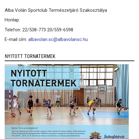
Alba Volán Sportclub Természetjáró Szakosztálya
Honlap:
Telefon: 22/538-773 20/559-6598
E-mail cím:
albavolan.sc@albavolansc.hu
NYITOTT TORNATERMEK