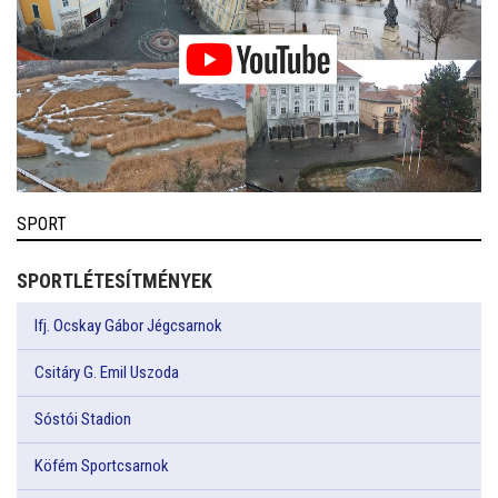
SPORT
SPORTLÉTESÍTMÉNYEK
Ifj. Ocskay Gábor Jégcsarnok
Csitáry G. Emil Uszoda
Sóstói Stadion
Köfém Sportcsarnok