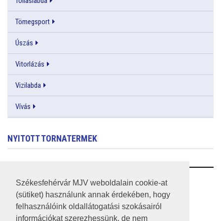
Tollaslabda
Tömegsport
Úszás
Vitorlázás
Vizilabda
Vívás
NYITOTT TORNATERMEK
RSS
Székesfehérvár MJV weboldalain cookie-at
(sütiket) használunk annak érdekében, hogy
A HONLAP 2017.03.31-I ÁLLAPOTA
felhasználóink oldallátogatási szokásairól
információkat szerezhessünk, de nem