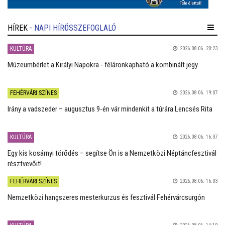
HÍREK
- NAPI HÍRÖSSZEFOGLALÓ
KULTÚRA
2026.08.06. 20:23
Múzeumbérlet a Királyi Napokra - féláronkapható a kombinált jegy
FEHÉRVÁRI SZÍNES
2026.08.06. 19:07
Irány a vadszeder – augusztus 9-én vár mindenkit a túrára Lencsés Rita
KULTÚRA
2026.08.06. 16:37
Egy kis kosárnyi törődés – segítse Ön is a Nemzetközi Néptáncfesztivál
résztvevőit!
FEHÉRVÁRI SZÍNES
2026.08.06. 16:03
Nemzetközi hangszeres mesterkurzus és fesztivál Fehérvárcsurgón