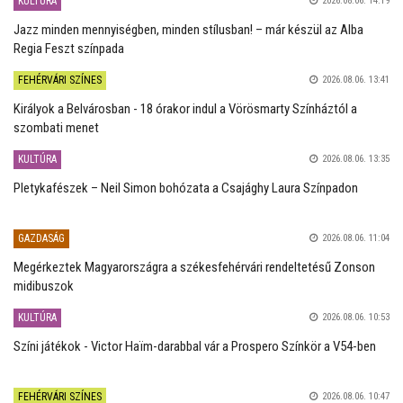
KULTÚRA
2026.08.06. 14:19
Jazz minden mennyiségben, minden stílusban! – már készül az Alba
Regia Feszt színpada
FEHÉRVÁRI SZÍNES
2026.08.06. 13:41
Királyok a Belvárosban - 18 órakor indul a Vörösmarty Színháztól a
szombati menet
KULTÚRA
2026.08.06. 13:35
Pletykafészek – Neil Simon bohózata a Csajághy Laura Színpadon
GAZDASÁG
2026.08.06. 11:04
Megérkeztek Magyarországra a székesfehérvári rendeltetésű Zonson
midibuszok
KULTÚRA
2026.08.06. 10:53
Színi játékok - Victor Haïm-darabbal vár a Prospero Színkör a V54-ben
FEHÉRVÁRI SZÍNES
2026.08.06. 10:47