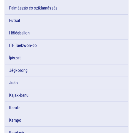
Falmászás és sziklamászás
Futsal
Hőlégballon
ITF Taekwon-do
Íjászat
Jégkorong
Judo
Kajak-kenu
Karate
Kempo
Kerékpár