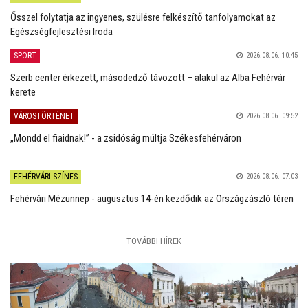
Ősszel folytatja az ingyenes, szülésre felkészítő tanfolyamokat az
Egészségfejlesztési Iroda
SPORT
2026.08.06. 10:45
Szerb center érkezett, másodedző távozott – alakul az Alba Fehérvár
kerete
VÁROSTÖRTÉNET
2026.08.06. 09:52
„Mondd el fiaidnak!” - a zsidóság múltja Székesfehérváron
FEHÉRVÁRI SZÍNES
2026.08.06. 07:03
Fehérvári Mézünnep - augusztus 14-én kezdődik az Országzászló téren
TOVÁBBI HÍREK