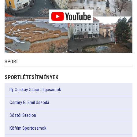
SPORT
SPORTLÉTESÍTMÉNYEK
Ifj. Ocskay Gábor Jégcsarnok
Csitáry G. Emil Uszoda
Sóstói Stadion
Köfém Sportcsarnok