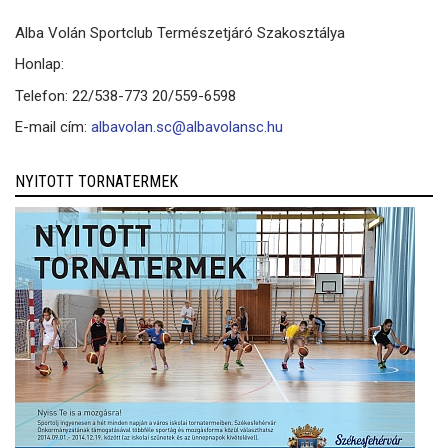
Alba Volán Sportclub Természetjáró Szakosztálya
Honlap:
Telefon: 22/538-773 20/559-6598
E-mail cím:
albavolan.sc@albavolansc.hu
NYITOTT TORNATERMEK