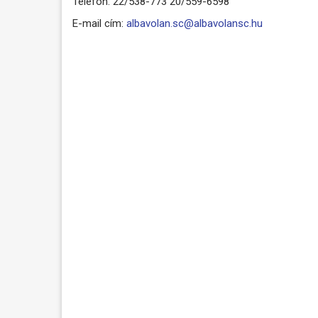
Telefon: 22/538-773 20/559-6598
E-mail cím:
albavolan.sc@albavolansc.hu