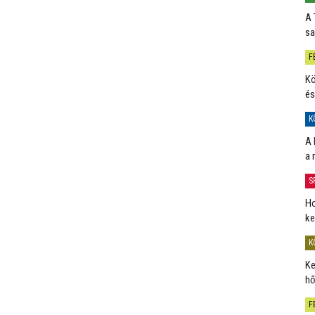
A 
sa
F
Kö
és
K
A 
a 
S
Ho
ke
K
Ke
hő
F