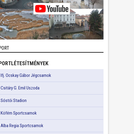
PORT
PORTLÉTESÍTMÉNYEK
Ifj. Ocskay Gábor Jégcsarnok
Csitáry G. Emil Uszoda
Sóstói Stadion
Köfém Sportcsarnok
Alba Regia Sportcsarnok