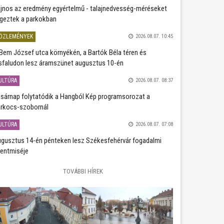
jnos az eredmény egyértelmű - talajnedvesség-méréseket
geztek a parkokban
ÖZLEMÉNYEK
2026.08.07. 10:45
Bem József utca környékén, a Bartók Béla téren és
sfaludon lesz áramszünet augusztus 10-én
ULTÚRA
2026.08.07. 08:37
sárnap folytatódik a Hangból Kép programsorozat a
rkocs-szobornál
ULTÚRA
2026.08.07. 07:08
gusztus 14-én pénteken lesz Székesfehérvár fogadalmi
entmiséje
TOVÁBBI HÍREK