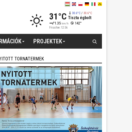
31°C
30.6°C
/
30.6°C
Tiszta égbolt
1.35
142°
km/h
Frissítve: 12:56
Keresés
ORMÁCIÓK
PROJEKTEK
YITOTT TORNATERMEK