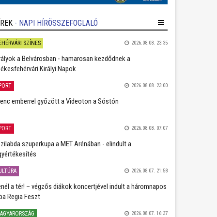
ÍREK
- NAPI HÍRÖSSZEFOGLALÓ
EHÉRVÁRI SZÍNES
2026.08.08. 23:35
rályok a Belvárosban - hamarosan kezdődnek a
ékesfehérvári Királyi Napok
PORT
2026.08.08. 23:00
lenc emberrel győzött a Videoton a Sóstón
PORT
2026.08.08. 07:07
zilabda szuperkupa a MET Arénában - elindult a
gyértékesítés
ULTÚRA
2026.08.07. 21:58
nél a tér! – végzős diákok koncertjével indult a háromnapos
ba Regia Feszt
AGYARORSZÁG
2026.08.07. 16:37