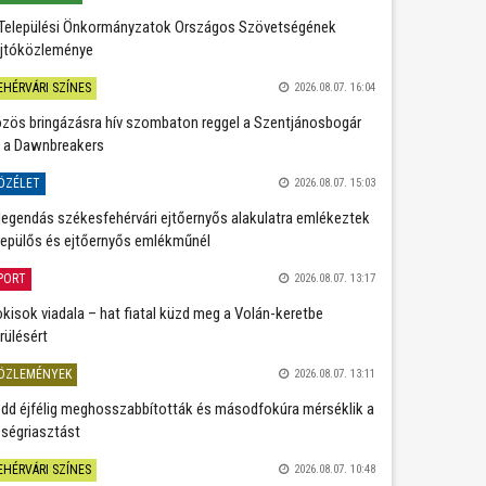
Települési Önkormányzatok Országos Szövetségének
jtóközleménye
EHÉRVÁRI SZÍNES
2026.08.07. 16:04
zös bringázásra hív szombaton reggel a Szentjánosbogár
 a Dawnbreakers
ÖZÉLET
2026.08.07. 15:03
legendás székesfehérvári ejtőernyős alakulatra emlékeztek
repülős és ejtőernyős emlékműnél
PORT
2026.08.07. 13:17
kisok viadala – hat fiatal küzd meg a Volán-keretbe
rülésért
ÖZLEMÉNYEK
2026.08.07. 13:11
dd éjfélig meghosszabbították és másodfokúra mérséklik a
ségriasztást
EHÉRVÁRI SZÍNES
2026.08.07. 10:48