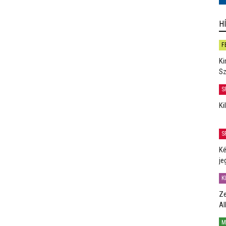
H
F
Ki
Sz
S
Ki
S
Ké
je
K
Ze
Al
M