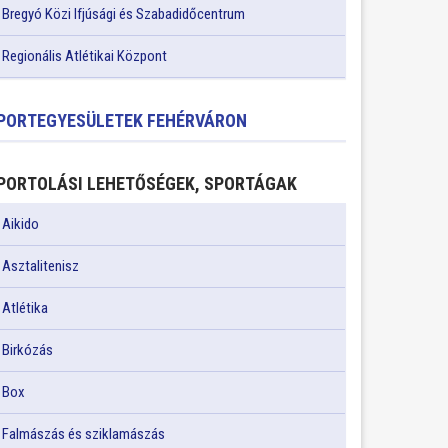
Bregyó Közi Ifjúsági és Szabadidőcentrum
Regionális Atlétikai Központ
PORTEGYESÜLETEK FEHÉRVÁRON
PORTOLÁSI LEHETŐSÉGEK, SPORTÁGAK
Aikido
Asztalitenisz
Atlétika
Birkózás
Box
Falmászás és sziklamászás