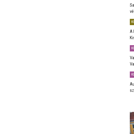
Sa
vé
K
A 
Ki
K
Va
Va
K
Au
sz