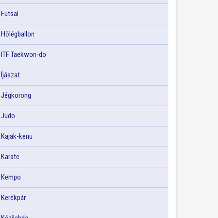
Futsal
Hőlégballon
ITF Taekwon-do
Íjászat
Jégkorong
Judo
Kajak-kenu
Karate
Kempo
Kerékpár