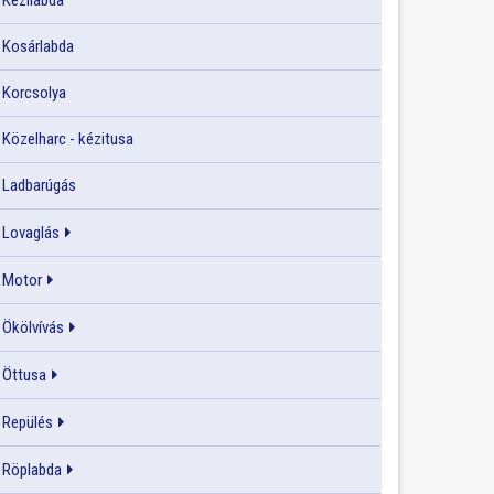
Kézilabda
Kosárlabda
Korcsolya
Közelharc - kézitusa
Ladbarúgás
Lovaglás
Motor
Ökölvívás
Öttusa
Repülés
Röplabda