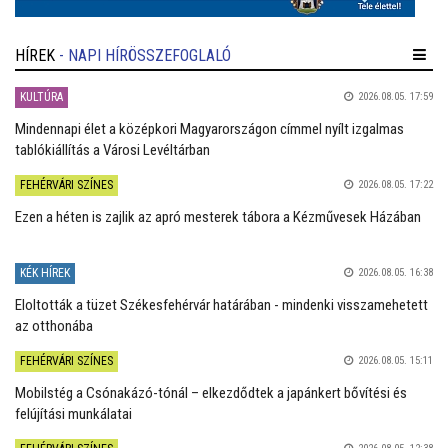
HÍREK
- NAPI HÍRÖSSZEFOGLALÓ
KULTÚRA
2026.08.05. 17:59
Mindennapi élet a középkori Magyarországon címmel nyílt izgalmas
tablókiállítás a Városi Levéltárban
FEHÉRVÁRI SZÍNES
2026.08.05. 17:22
Ezen a héten is zajlik az apró mesterek tábora a Kézművesek Házában
KÉK HÍREK
2026.08.05. 16:38
Eloltották a tüzet Székesfehérvár határában - mindenki visszamehetett
az otthonába
FEHÉRVÁRI SZÍNES
2026.08.05. 15:11
Mobilstég a Csónakázó-tónál – elkezdődtek a japánkert bővítési és
felújítási munkálatai