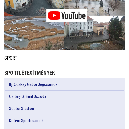
SPORT
SPORTLÉTESÍTMÉNYEK
Ifj. Ocskay Gábor Jégcsarnok
Csitáry G. Emil Uszoda
Sóstói Stadion
Köfém Sportcsarnok