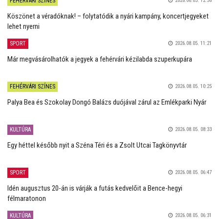
FEHÉRVÁRI SZÍNES
2026.08.05. 12:38
Köszönet a véradóknak! – folytatódik a nyári kampány, koncertjegyeket
lehet nyerni
SPORT
2026.08.05. 11:21
Már megvásárolhatók a jegyek a fehérvári kézilabda szuperkupára
FEHÉRVÁRI SZÍNES
2026.08.05. 10:25
Palya Bea és Szokolay Dongó Balázs duójával zárul az Emlékparki Nyár
KULTÚRA
2026.08.05. 08:33
Egy héttel később nyit a Széna Téri és a Zsolt Utcai Tagkönyvtár
SPORT
2026.08.05. 06:47
Idén augusztus 20-án is várják a futás kedvelőit a Bence-hegyi
félmaratonon
KULTÚRA
2026.08.05. 06:31