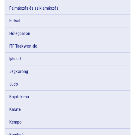
Falmászás és sziklamászás
Futsal
Hőlégballon
ITF Taekwon-do
Íjászat
Jégkorong
Judo
Kajak-kenu
Karate
Kempo
Kerékpár