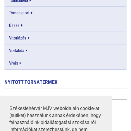
Tollaslabda
Tömegsport
Úszás
Vitorlázás
Vizilabda
Vívás
NYITOTT TORNATERMEK
RSS
Székesfehérvár MJV weboldalain cookie-at
(sütiket) használunk annak érdekében, hogy
A HONLAP 2017.03.31-I ÁLLAPOTA
felhasználóink oldallátogatási szokásairól
információkat szerezhessünk, de nem