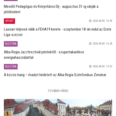
Mesélő Pedagógus és Könyvtáros Díj - augusztus 31-ig várják a
jelöléseket
SPORT
2026.08.04. 16:34
Lassan teljessé válik a FEHA19 kerete - szeptember 18-án indul az Erste
Liga-szezon
KULTÚRA
2026.08.04. 16:28
Alba Regia Jazzfesztivál péntektől - szupertakarékos
energiahasználattal
KULTÚRA
2026.08.04. 15:52
A közös hang – évadot hirdetett az Alba Regia Szimfonikus Zenekar
TOVÁBBI HÍREK