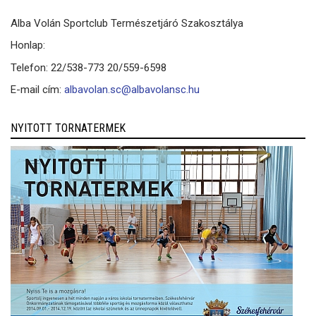
Alba Volán Sportclub Természetjáró Szakosztálya
Honlap:
Telefon: 22/538-773 20/559-6598
E-mail cím:
albavolan.sc@albavolansc.hu
NYITOTT TORNATERMEK