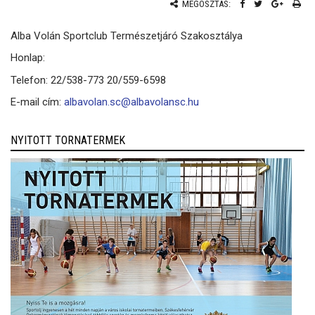
MEGOSZTÁS:
Alba Volán Sportclub Természetjáró Szakosztálya
Honlap:
Telefon: 22/538-773 20/559-6598
E-mail cím:
albavolan.sc@albavolansc.hu
NYITOTT TORNATERMEK