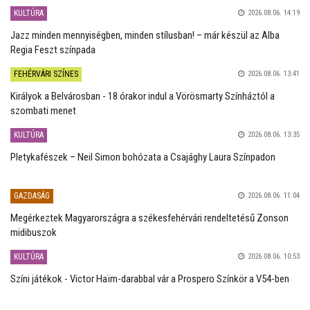
KULTÚRA
2026.08.06. 14:19
Jazz minden mennyiségben, minden stílusban! – már készül az Alba
Regia Feszt színpada
FEHÉRVÁRI SZÍNES
2026.08.06. 13:41
Királyok a Belvárosban - 18 órakor indul a Vörösmarty Színháztól a
szombati menet
KULTÚRA
2026.08.06. 13:35
Pletykafészek – Neil Simon bohózata a Csajághy Laura Színpadon
GAZDASÁG
2026.08.06. 11:04
Megérkeztek Magyarországra a székesfehérvári rendeltetésű Zonson
midibuszok
KULTÚRA
2026.08.06. 10:53
Színi játékok - Victor Haïm-darabbal vár a Prospero Színkör a V54-ben