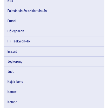
Box
Falmászás és sziklamászás
Futsal
Hőlégballon
ITF Taekwon-do
Íjászat
Jégkorong
Judo
Kajak-kenu
Karate
Kempo