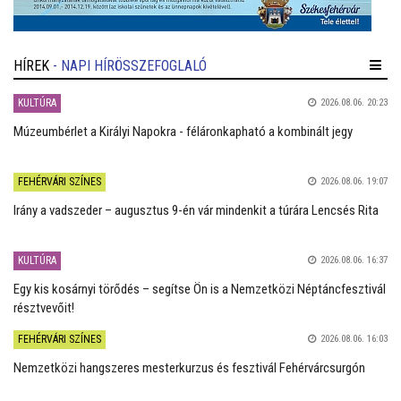
HÍREK
- NAPI HÍRÖSSZEFOGLALÓ
KULTÚRA
2026.08.06. 20:23
Múzeumbérlet a Királyi Napokra - féláronkapható a kombinált jegy
FEHÉRVÁRI SZÍNES
2026.08.06. 19:07
Irány a vadszeder – augusztus 9-én vár mindenkit a túrára Lencsés Rita
KULTÚRA
2026.08.06. 16:37
Egy kis kosárnyi törődés – segítse Ön is a Nemzetközi Néptáncfesztivál
résztvevőit!
FEHÉRVÁRI SZÍNES
2026.08.06. 16:03
Nemzetközi hangszeres mesterkurzus és fesztivál Fehérvárcsurgón