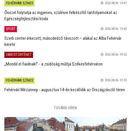
FEHÉRVÁRI SZÍNES
2026.08.06. 10:47
Ősszel folytatja az ingyenes, szülésre felkészítő tanfolyamokat az
Egészségfejlesztési Iroda
SPORT
2026.08.06. 10:45
Szerb center érkezett, másodedző távozott – alakul az Alba Fehérvár
kerete
VÁROSTÖRTÉNET
2026.08.06. 09:52
„Mondd el fiaidnak!” - a zsidóság múltja Székesfehérváron
FEHÉRVÁRI SZÍNES
2026.08.06. 07:03
Fehérvári Mézünnep - augusztus 14-én kezdődik az Országzászló téren
TOVÁBBI HÍREK