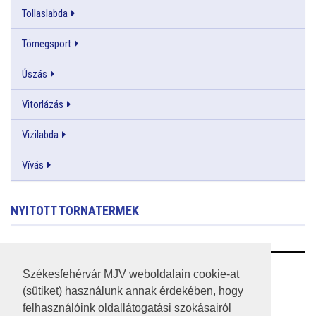
Tollaslabda
Tömegsport
Úszás
Vitorlázás
Vizilabda
Vívás
NYITOTT TORNATERMEK
RSS
Székesfehérvár MJV weboldalain cookie-at
(sütiket) használunk annak érdekében, hogy
A HONLAP 2017.03.31-I ÁLLAPOTA
felhasználóink oldallátogatási szokásairól