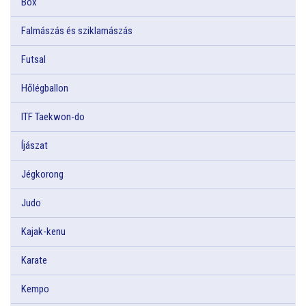
Box
Falmászás és sziklamászás
Futsal
Hőlégballon
ITF Taekwon-do
Íjászat
Jégkorong
Judo
Kajak-kenu
Karate
Kempo