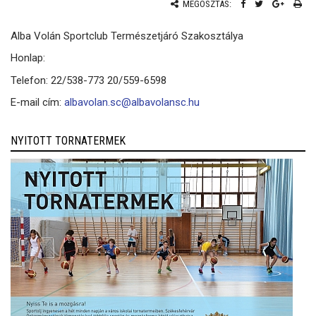
MEGOSZTÁS:
Alba Volán Sportclub Természetjáró Szakosztálya
Honlap:
Telefon: 22/538-773 20/559-6598
E-mail cím:
albavolan.sc@albavolansc.hu
NYITOTT TORNATERMEK