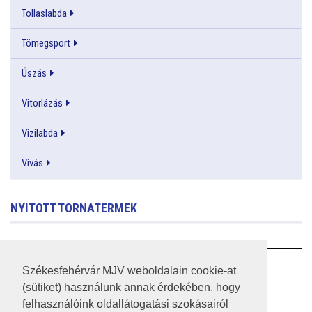
Tollaslabda
Tömegsport
Úszás
Vitorlázás
Vizilabda
Vívás
NYITOTT TORNATERMEK
RSS
Székesfehérvár MJV weboldalain cookie-at
(sütiket) használunk annak érdekében, hogy
A HONLAP 2017.03.31-I ÁLLAPOTA
felhasználóink oldallátogatási szokásairól