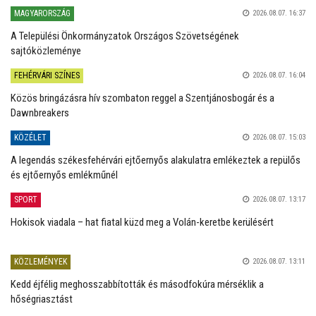
MAGYARORSZÁG
2026.08.07. 16:37
A Települési Önkormányzatok Országos Szövetségének
sajtóközleménye
FEHÉRVÁRI SZÍNES
2026.08.07. 16:04
Közös bringázásra hív szombaton reggel a Szentjánosbogár és a
Dawnbreakers
KÖZÉLET
2026.08.07. 15:03
A legendás székesfehérvári ejtőernyős alakulatra emlékeztek a repülős
és ejtőernyős emlékműnél
SPORT
2026.08.07. 13:17
Hokisok viadala – hat fiatal küzd meg a Volán-keretbe kerülésért
KÖZLEMÉNYEK
2026.08.07. 13:11
Kedd éjfélig meghosszabbították és másodfokúra mérséklik a
hőségriasztást