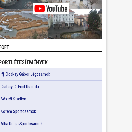
PORT
PORTLÉTESÍTMÉNYEK
Ifj. Ocskay Gábor Jégcsarnok
Csitáry G. Emil Uszoda
Sóstói Stadion
Köfém Sportcsarnok
Alba Regia Sportcsarnok