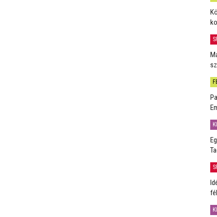
Kö
ko
S
Má
sz
F
Pa
Em
K
Eg
Ta
S
Id
fé
K