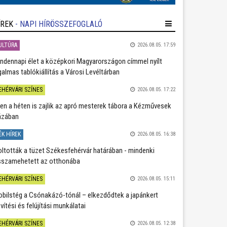
ÍREK
- NAPI HÍRÖSSZEFOGLALÓ
ULTÚRA
2026.08.05. 17:59
ndennapi élet a középkori Magyarországon címmel nyílt
galmas tablókiállítás a Városi Levéltárban
EHÉRVÁRI SZÍNES
2026.08.05. 17:22
en a héten is zajlik az apró mesterek tábora a Kézművesek
ázában
ÉK HÍREK
2026.08.05. 16:38
oltották a tüzet Székesfehérvár határában - mindenki
sszamehetett az otthonába
EHÉRVÁRI SZÍNES
2026.08.05. 15:11
bilstég a Csónakázó-tónál – elkezdődtek a japánkert
vítési és felújítási munkálatai
EHÉRVÁRI SZÍNES
2026.08.05. 12:38