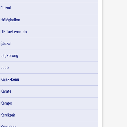
Futsal
Hőlégballon
ITF Taekwon-do
Íjászat
Jégkorong
Judo
Kajak-kenu
Karate
Kempo
Kerékpár