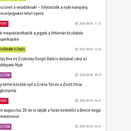
szönet a véradóknak! – folytatódik a nyári kampány,
ncertjegyeket lehet nyerni
PORT
2026.08.05. 11:21
r megvásárolhatók a jegyek a fehérvári kézilabda
uperkupára
EHÉRVÁRI SZÍNES
2026.08.05. 10:25
lya Bea és Szokolay Dongó Balázs duójával zárul az
lékparki Nyár
ULTÚRA
2026.08.05. 08:33
y héttel később nyit a Széna Téri és a Zsolt Utcai
gkönyvtár
PORT
2026.08.05. 06:47
én augusztus 20-án is várják a futás kedvelőit a Bence-hegyi
lmaratonon
ULTÚRA
2026.08.05. 06:31