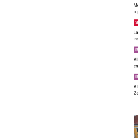
Me
a 
S
La
in
K
Al
en
K
A 
Ze