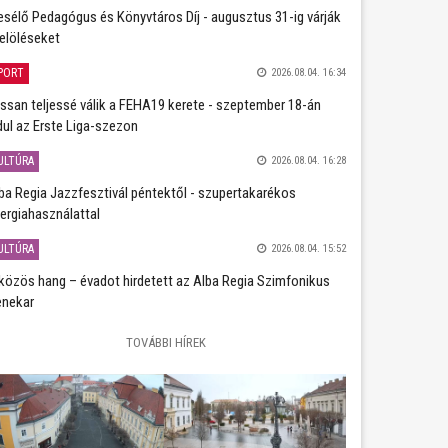
sélő Pedagógus és Könyvtáros Díj - augusztus 31-ig várják
jelöléseket
PORT
2026.08.04. 16:34
ssan teljessé válik a FEHA19 kerete - szeptember 18-án
dul az Erste Liga-szezon
ULTÚRA
2026.08.04. 16:28
ba Regia Jazzfesztivál péntektől - szupertakarékos
ergiahasználattal
ULTÚRA
2026.08.04. 15:52
közös hang – évadot hirdetett az Alba Regia Szimfonikus
nekar
TOVÁBBI HÍREK