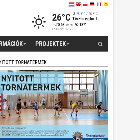
26°C
25.8°C
/
25.8°C
Tiszta égbolt
0.68
187°
km/h
Frissítve: 06:52
Keresés
ORMÁCIÓK
PROJEKTEK
YITOTT TORNATERMEK