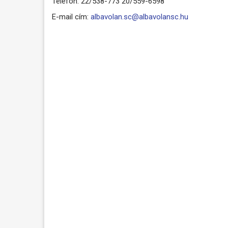
Telefon: 22/538-773 20/559-6598
E-mail cím:
albavolan.sc@albavolansc.hu