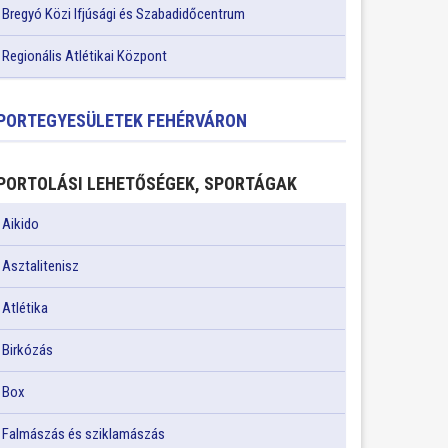
Bregyó Közi Ifjúsági és Szabadidőcentrum
Regionális Atlétikai Központ
PORTEGYESÜLETEK FEHÉRVÁRON
PORTOLÁSI LEHETŐSÉGEK, SPORTÁGAK
Aikido
Asztalitenisz
Atlétika
Birkózás
Box
Falmászás és sziklamászás