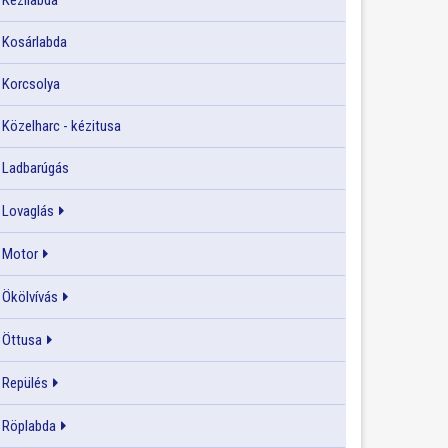
Kézilabda
Kosárlabda
Korcsolya
Közelharc - kézitusa
Ladbarúgás
Lovaglás
Motor
Ökölvívás
Öttusa
Repülés
Röplabda