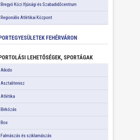
Bregyó Közi Ifjúsági és Szabadidőcentrum
Regionális Atlétikai Központ
PORTEGYESÜLETEK FEHÉRVÁRON
PORTOLÁSI LEHETŐSÉGEK, SPORTÁGAK
Aikido
Asztalitenisz
Atlétika
Birkózás
Box
Falmászás és sziklamászás