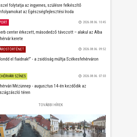
szel folytatja az ingyenes, szülésre felkészítő
nfolyamokat az Egészségfejlesztési Iroda
PORT
2026.08.06. 10:45
erb center érkezett, másodedző távozott – alakul az Alba
hérvár kerete
ÁROSTÖRTÉNET
2026.08.06. 09:52
ondd el fiaidnak!” - a zsidóság múltja Székesfehérváron
EHÉRVÁRI SZÍNES
2026.08.06. 07:03
hérvári Mézünnep - augusztus 14-én kezdődik az
szágzászló téren
TOVÁBBI HÍREK