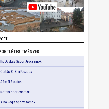
PORT
PORTLÉTESÍTMÉNYEK
Ifj. Ocskay Gábor Jégcsarnok
Csitáry G. Emil Uszoda
Sóstói Stadion
Köfém Sportcsarnok
Alba Regia Sportcsarnok