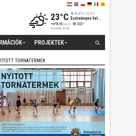
23°C
22.6°C
/
22.6°C
Szórványos fel...
8.55
332°
km/h
Frissítve: 05:56
Keresés
ORMÁCIÓK
PROJEKTEK
YITOTT TORNATERMEK