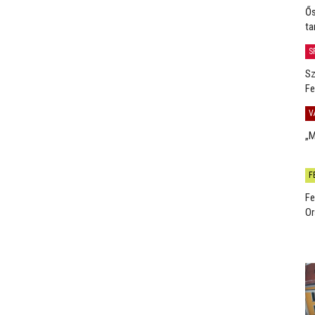
Ős
ta
S
Sz
Fe
V
„M
F
Fe
Or