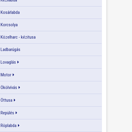
Kézilabda
Kosárlabda
Korcsolya
Közelharc - kézitusa
Ladbarúgás
Lovaglás
Motor
Ökölvívás
Öttusa
Repülés
Röplabda