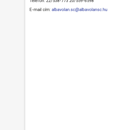
Telefon: 22/538-773 20/559-6598
E-mail cím:
albavolan.sc@albavolansc.hu