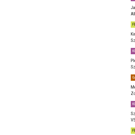
Ja
Al
F
Ki
Sz
K
Pl
Sz
G
Me
Zo
K
Sz
V5
F