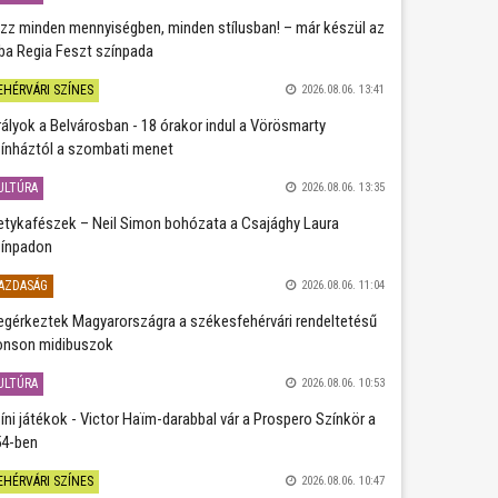
zz minden mennyiségben, minden stílusban! – már készül az
ba Regia Feszt színpada
EHÉRVÁRI SZÍNES
2026.08.06. 13:41
rályok a Belvárosban - 18 órakor indul a Vörösmarty
ínháztól a szombati menet
ULTÚRA
2026.08.06. 13:35
etykafészek – Neil Simon bohózata a Csajághy Laura
ínpadon
AZDASÁG
2026.08.06. 11:04
gérkeztek Magyarországra a székesfehérvári rendeltetésű
nson midibuszok
ULTÚRA
2026.08.06. 10:53
íni játékok - Victor Haïm-darabbal vár a Prospero Színkör a
4-ben
EHÉRVÁRI SZÍNES
2026.08.06. 10:47