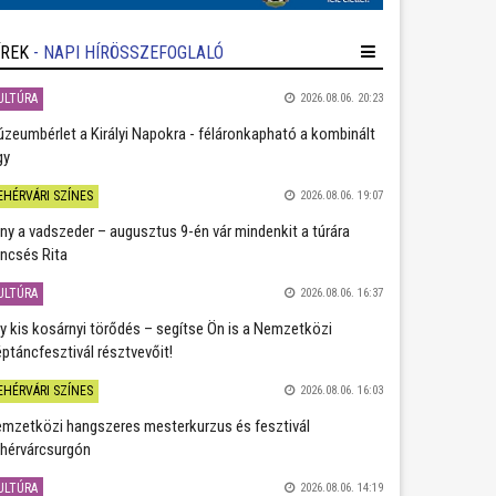
ÍREK
- NAPI HÍRÖSSZEFOGLALÓ
ULTÚRA
2026.08.06. 20:23
zeumbérlet a Királyi Napokra - féláronkapható a kombinált
gy
EHÉRVÁRI SZÍNES
2026.08.06. 19:07
ány a vadszeder – augusztus 9-én vár mindenkit a túrára
ncsés Rita
ULTÚRA
2026.08.06. 16:37
y kis kosárnyi törődés – segítse Ön is a Nemzetközi
ptáncfesztivál résztvevőit!
EHÉRVÁRI SZÍNES
2026.08.06. 16:03
mzetközi hangszeres mesterkurzus és fesztivál
hérvárcsurgón
ULTÚRA
2026.08.06. 14:19