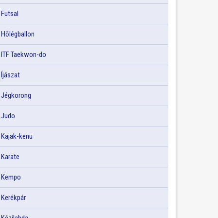
Futsal
Hőlégballon
ITF Taekwon-do
Íjászat
Jégkorong
Judo
Kajak-kenu
Karate
Kempo
Kerékpár