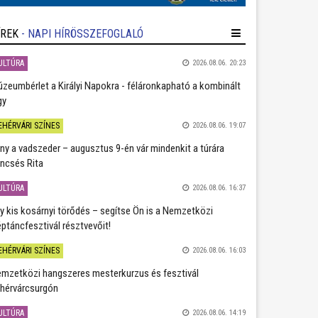
ÍREK
- NAPI HÍRÖSSZEFOGLALÓ
ULTÚRA
2026.08.06. 20:23
zeumbérlet a Királyi Napokra - féláronkapható a kombinált
gy
EHÉRVÁRI SZÍNES
2026.08.06. 19:07
ány a vadszeder – augusztus 9-én vár mindenkit a túrára
ncsés Rita
ULTÚRA
2026.08.06. 16:37
y kis kosárnyi törődés – segítse Ön is a Nemzetközi
ptáncfesztivál résztvevőit!
EHÉRVÁRI SZÍNES
2026.08.06. 16:03
mzetközi hangszeres mesterkurzus és fesztivál
hérvárcsurgón
ULTÚRA
2026.08.06. 14:19