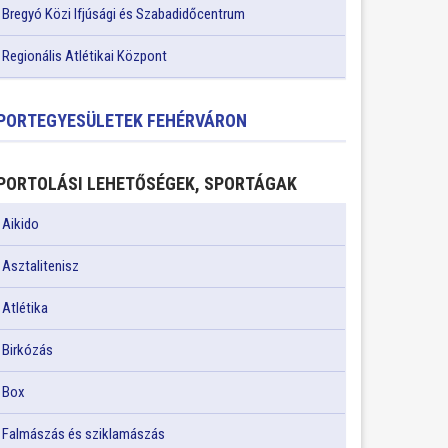
Bregyó Közi Ifjúsági és Szabadidőcentrum
Regionális Atlétikai Központ
PORTEGYESÜLETEK FEHÉRVÁRON
PORTOLÁSI LEHETŐSÉGEK, SPORTÁGAK
Aikido
Asztalitenisz
Atlétika
Birkózás
Box
Falmászás és sziklamászás