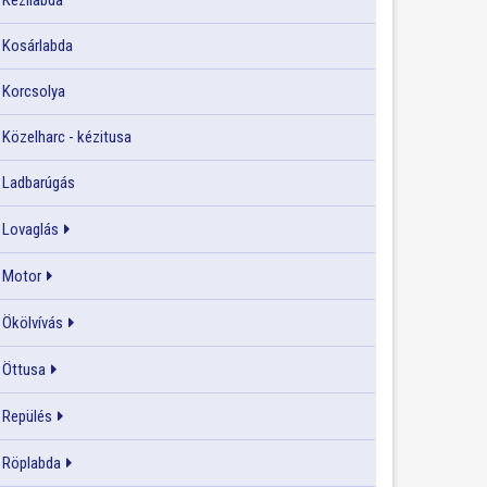
Kézilabda
Kosárlabda
Korcsolya
Közelharc - kézitusa
Ladbarúgás
Lovaglás
Motor
Ökölvívás
Öttusa
Repülés
Röplabda