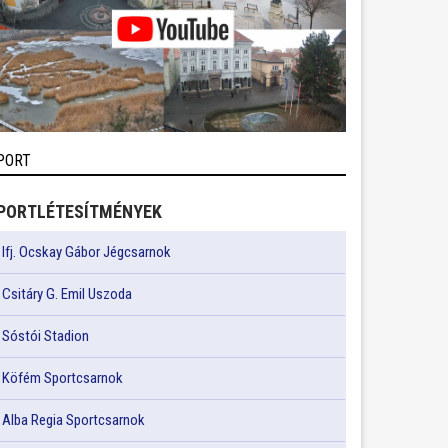
PORT
PORTLÉTESÍTMÉNYEK
Ifj. Ocskay Gábor Jégcsarnok
Csitáry G. Emil Uszoda
Sóstói Stadion
Köfém Sportcsarnok
Alba Regia Sportcsarnok