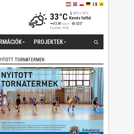
33°C
33°C
/
33°C
Kevés felhő
2.81
325°
km/h
Frissítve: 19:56
Keresés
ORMÁCIÓK
PROJEKTEK
YITOTT TORNATERMEK