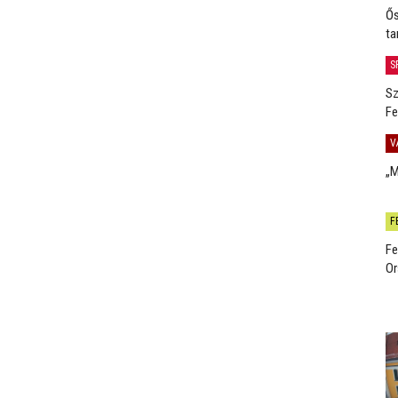
Ős
ta
S
Sz
Fe
V
„M
F
Fe
Or