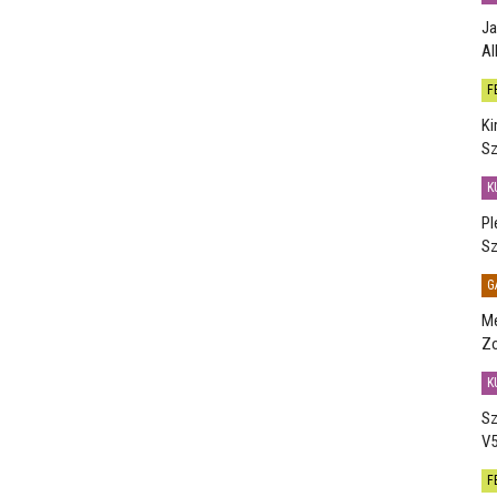
Ja
Al
F
Ki
Sz
K
Pl
Sz
G
Me
Zo
K
Sz
V5
F