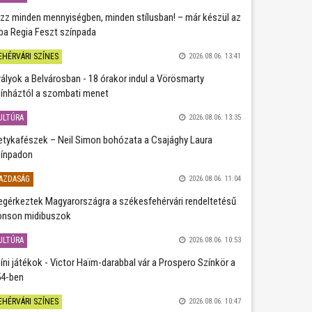
zz minden mennyiségben, minden stílusban! – már készül az
ba Regia Feszt színpada
EHÉRVÁRI SZÍNES
2026.08.06. 13:41
rályok a Belvárosban - 18 órakor indul a Vörösmarty
ínháztól a szombati menet
ULTÚRA
2026.08.06. 13:35
etykafészek – Neil Simon bohózata a Csajághy Laura
ínpadon
AZDASÁG
2026.08.06. 11:04
gérkeztek Magyarországra a székesfehérvári rendeltetésű
nson midibuszok
ULTÚRA
2026.08.06. 10:53
íni játékok - Victor Haïm-darabbal vár a Prospero Színkör a
4-ben
EHÉRVÁRI SZÍNES
2026.08.06. 10:47