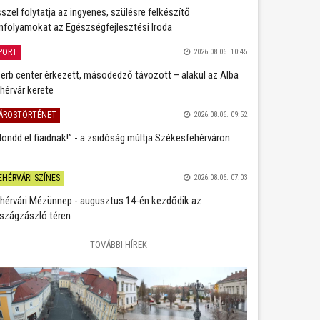
szel folytatja az ingyenes, szülésre felkészítő
nfolyamokat az Egészségfejlesztési Iroda
PORT
2026.08.06. 10:45
erb center érkezett, másodedző távozott – alakul az Alba
hérvár kerete
ÁROSTÖRTÉNET
2026.08.06. 09:52
ondd el fiaidnak!” - a zsidóság múltja Székesfehérváron
EHÉRVÁRI SZÍNES
2026.08.06. 07:03
hérvári Mézünnep - augusztus 14-én kezdődik az
szágzászló téren
TOVÁBBI HÍREK