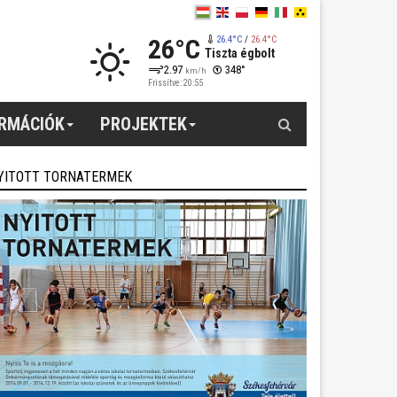
26°C
26.4°C
/
26.4°C
Tiszta égbolt
2.97
348°
km/h
Frissítve: 20:55
Keresés
ORMÁCIÓK
PROJEKTEK
YITOTT TORNATERMEK