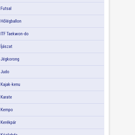
Futsal
Hőlégballon
ITF Taekwon-do
Íjászat
Jégkorong
Judo
Kajak-kenu
Karate
Kempo
Kerékpár