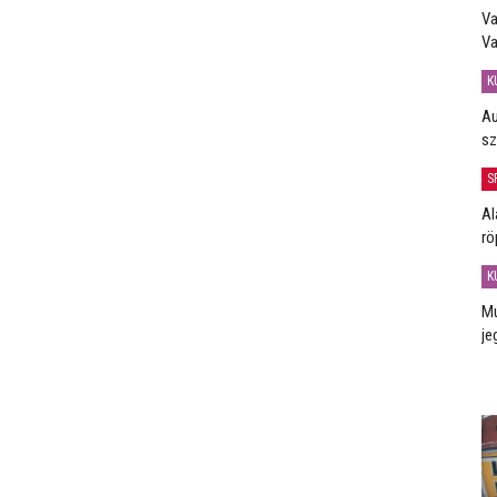
Va
Va
K
Au
sz
S
Al
rö
K
Mú
je