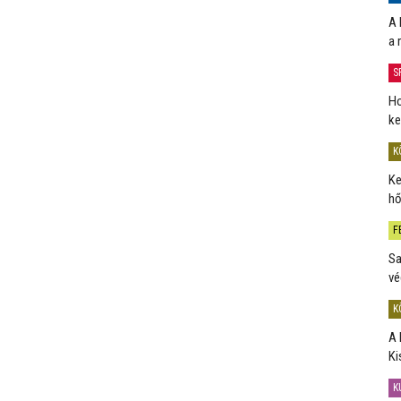
A 
a 
S
Ho
ke
K
Ke
hő
F
Sa
vé
K
A 
Ki
K