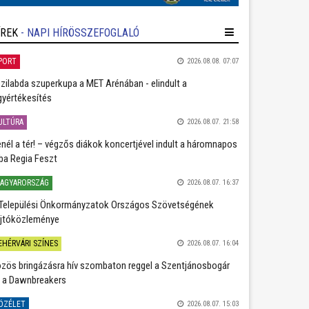
ÍREK
- NAPI HÍRÖSSZEFOGLALÓ
PORT
2026.08.08. 07:07
zilabda szuperkupa a MET Arénában - elindult a
gyértékesítés
ULTÚRA
2026.08.07. 21:58
nél a tér! – végzős diákok koncertjével indult a háromnapos
ba Regia Feszt
AGYARORSZÁG
2026.08.07. 16:37
Települési Önkormányzatok Országos Szövetségének
jtóközleménye
EHÉRVÁRI SZÍNES
2026.08.07. 16:04
zös bringázásra hív szombaton reggel a Szentjánosbogár
 a Dawnbreakers
ÖZÉLET
2026.08.07. 15:03