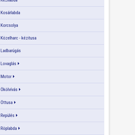
Kézilabda
Kosárlabda
Korcsolya
Közelharc - kézitusa
Ladbarúgás
Lovaglás
Motor
Ökölvívás
Öttusa
Repülés
Röplabda