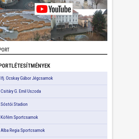
PORT
PORTLÉTESÍTMÉNYEK
Ifj. Ocskay Gábor Jégcsarnok
Csitáry G. Emil Uszoda
Sóstói Stadion
Köfém Sportcsarnok
Alba Regia Sportcsarnok