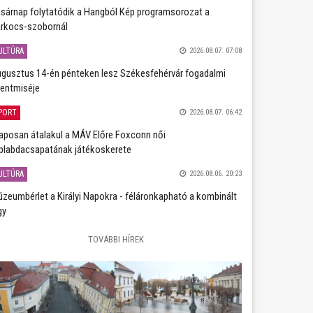
sárnap folytatódik a Hangból Kép programsorozat a
rkocs-szobornál
ULTÚRA
2026.08.07. 07:08
gusztus 14-én pénteken lesz Székesfehérvár fogadalmi
entmiséje
PORT
2026.08.07. 06:42
aposan átalakul a MÁV Előre Foxconn női
plabdacsapatának játékoskerete
ULTÚRA
2026.08.06. 20:23
zeumbérlet a Királyi Napokra - féláronkapható a kombinált
gy
TOVÁBBI HÍREK