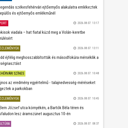
legendás székesfehérvári ejtőernyős alakulatra emlékeztek
repülős és ejtőernyős emlékműnél
PORT
2026.08.07. 13:17
kisok viadala – hat fiatal küzd meg a Volán-keretbe
rülésért
ÖZLEMÉNYEK
2026.08.07. 13:11
dd éjfélig meghosszabbították és másodfokúra mérséklik a
ségriasztást
EHÉRVÁRI SZÍNES
2026.08.07. 10:48
jnos az eredmény egyértelmű - talajnedvesség-méréseket
geztek a parkokban
ÖZLEMÉNYEK
2026.08.07. 10:45
Bem József utca környékén, a Bartók Béla téren és
sfaludon lesz áramszünet augusztus 10-én
ULTÚRA
2026.08.07. 08:37