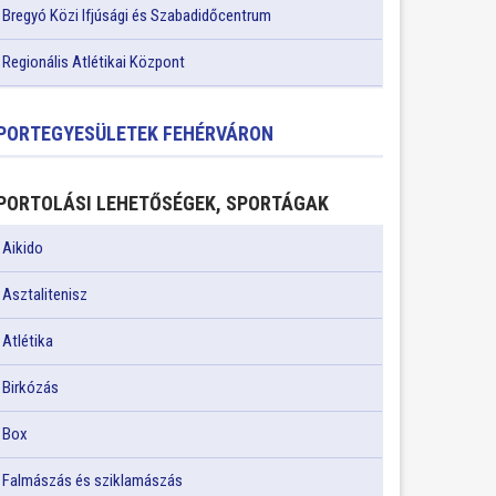
Bregyó Közi Ifjúsági és Szabadidőcentrum
Regionális Atlétikai Központ
PORTEGYESÜLETEK FEHÉRVÁRON
PORTOLÁSI LEHETŐSÉGEK, SPORTÁGAK
Aikido
Asztalitenisz
Atlétika
Birkózás
Box
Falmászás és sziklamászás