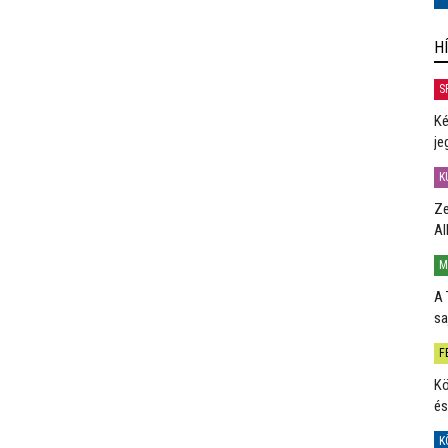
H
S
Ké
je
K
Ze
Al
M
A 
sa
F
Kö
és
K