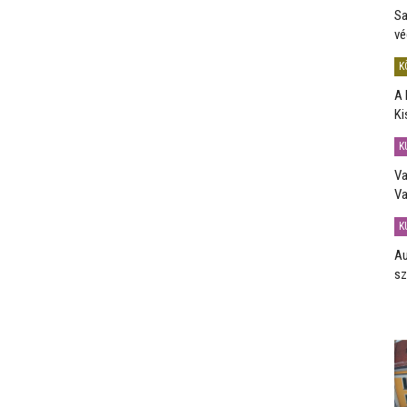
Sa
vé
K
A 
Ki
K
Va
Va
K
Au
sz