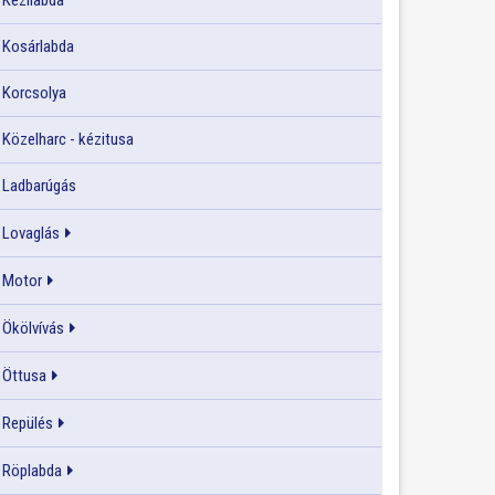
Kézilabda
Kosárlabda
Korcsolya
Közelharc - kézitusa
Ladbarúgás
Lovaglás
Motor
Ökölvívás
Öttusa
Repülés
Röplabda