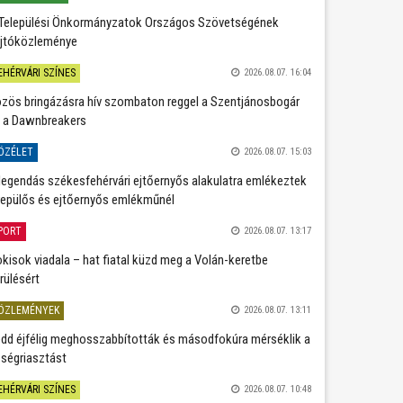
Települési Önkormányzatok Országos Szövetségének
jtóközleménye
EHÉRVÁRI SZÍNES
2026.08.07. 16:04
zös bringázásra hív szombaton reggel a Szentjánosbogár
 a Dawnbreakers
ÖZÉLET
2026.08.07. 15:03
legendás székesfehérvári ejtőernyős alakulatra emlékeztek
repülős és ejtőernyős emlékműnél
PORT
2026.08.07. 13:17
kisok viadala – hat fiatal küzd meg a Volán-keretbe
rülésért
ÖZLEMÉNYEK
2026.08.07. 13:11
dd éjfélig meghosszabbították és másodfokúra mérséklik a
ségriasztást
EHÉRVÁRI SZÍNES
2026.08.07. 10:48