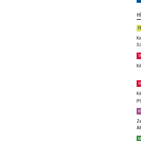
H
F
Ki
Sz
S
Ki
S
Ké
je
K
Ze
Al
M