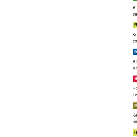
A 
sa
F
Kö
és
K
A 
a 
S
Ho
ke
K
Ke
hő
F