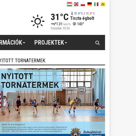
31°C
31.4°C
/
31.4°C
Tiszta égbolt
1.31
143°
km/h
Frissítve: 13:55
Keresés
ORMÁCIÓK
PROJEKTEK
YITOTT TORNATERMEK