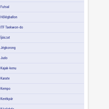
Futsal
Hőlégballon
ITF Taekwon-do
Íjászat
Jégkorong
Judo
Kajak-kenu
Karate
Kempo
Kerékpár