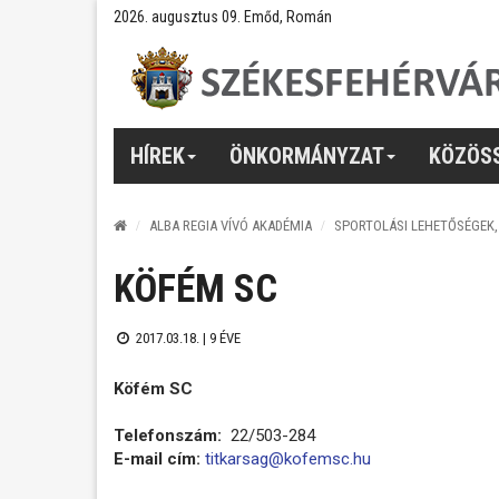
2026. augusztus 09. Emőd, Román
HÍREK
ÖNKORMÁNYZAT
KÖZÖS
ALBA REGIA VÍVÓ AKADÉMIA
SPORTOLÁSI LEHETŐSÉGEK
KÖFÉM SC
2017.03.18. |
9 ÉVE
Köfém SC
Telefonszám:
22/503-284
E-mail cím:
titkarsag@kofemsc.hu