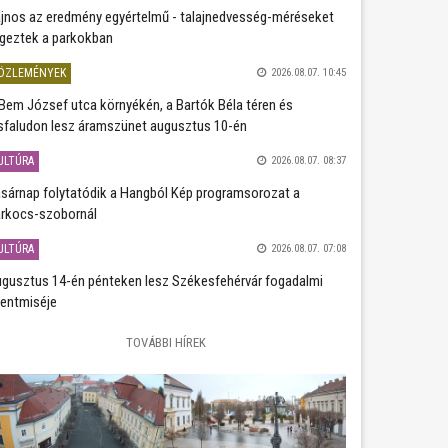
jnos az eredmény egyértelmű - talajnedvesség-méréseket
geztek a parkokban
ÖZLEMÉNYEK
2026.08.07. 10:45
Bem József utca környékén, a Bartók Béla téren és
sfaludon lesz áramszünet augusztus 10-én
ULTÚRA
2026.08.07. 08:37
sárnap folytatódik a Hangból Kép programsorozat a
rkocs-szobornál
ULTÚRA
2026.08.07. 07:08
gusztus 14-én pénteken lesz Székesfehérvár fogadalmi
entmiséje
TOVÁBBI HÍREK