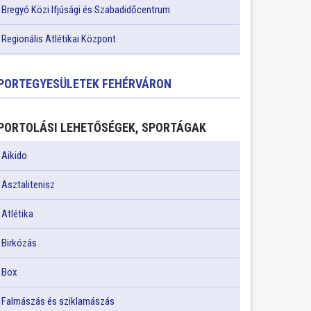
Bregyó Közi Ifjúsági és Szabadidőcentrum
Regionális Atlétikai Központ
PORTEGYESÜLETEK FEHÉRVÁRON
PORTOLÁSI LEHETŐSÉGEK, SPORTÁGAK
Aikido
Asztalitenisz
Atlétika
Birkózás
Box
Falmászás és sziklamászás