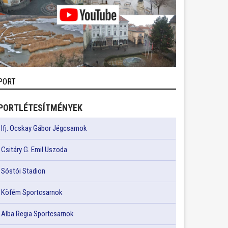
PORT
PORTLÉTESÍTMÉNYEK
Ifj. Ocskay Gábor Jégcsarnok
Csitáry G. Emil Uszoda
Sóstói Stadion
Köfém Sportcsarnok
Alba Regia Sportcsarnok