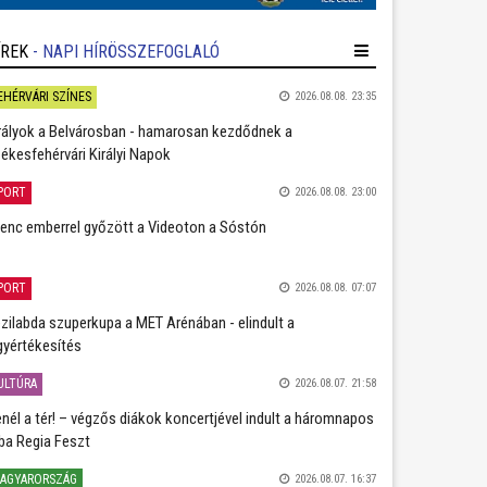
ÍREK
- NAPI HÍRÖSSZEFOGLALÓ
EHÉRVÁRI SZÍNES
2026.08.08. 23:35
rályok a Belvárosban - hamarosan kezdődnek a
ékesfehérvári Királyi Napok
PORT
2026.08.08. 23:00
lenc emberrel győzött a Videoton a Sóstón
PORT
2026.08.08. 07:07
zilabda szuperkupa a MET Arénában - elindult a
gyértékesítés
ULTÚRA
2026.08.07. 21:58
nél a tér! – végzős diákok koncertjével indult a háromnapos
ba Regia Feszt
AGYARORSZÁG
2026.08.07. 16:37