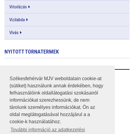
Vitorlázás
Vizilabda
Vívás
NYITOTT TORNATERMEK
RSS
Székesfehérvár MJV weboldalain cookie-at
(sütiket) használunk annak érdekében, hogy
A HONLAP 2017.03.31-I ÁLLAPOTA
felhasználóink oldallátogatási szokásairól
információkat szerezhessünk, de nem
JOGI NYILATKOZAT
tárolunk személyes információkat. Ön az
IMPRESSZUM
oldal meglátogatásával hozzájárul a a
cookie-k használatához.
MÉDIAAJÁNLAT
További információ az adatkezelési