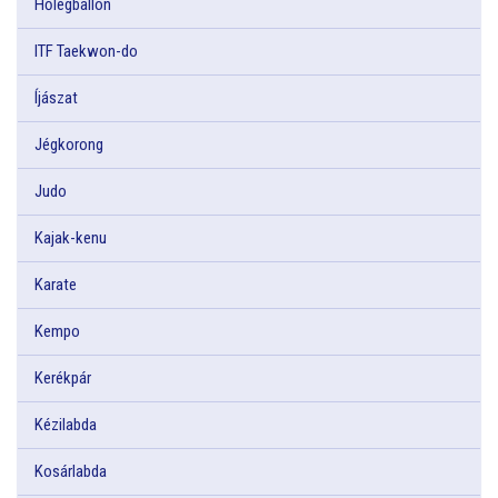
Hőlégballon
ITF Taekwon-do
Íjászat
Jégkorong
Judo
Kajak-kenu
Karate
Kempo
Kerékpár
Kézilabda
Kosárlabda