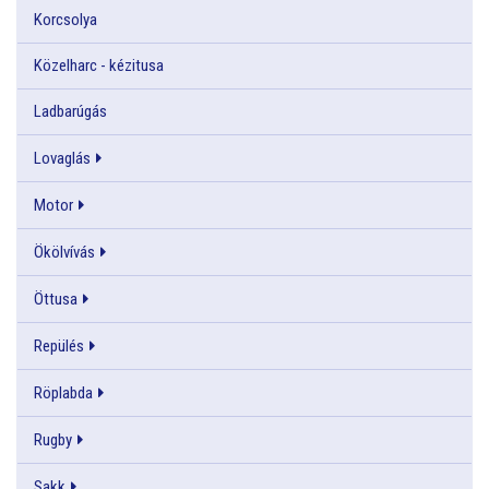
Korcsolya
Közelharc - kézitusa
Ladbarúgás
Lovaglás
Motor
Ökölvívás
Öttusa
Repülés
Röplabda
Rugby
Sakk