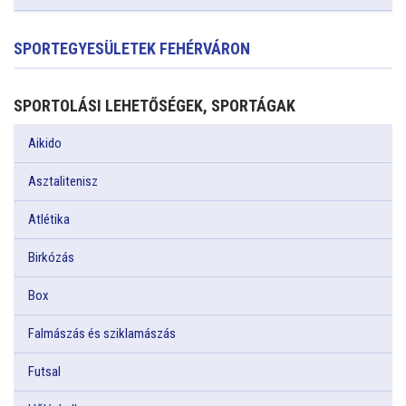
SPORTEGYESÜLETEK FEHÉRVÁRON
SPORTOLÁSI LEHETŐSÉGEK, SPORTÁGAK
Aikido
Asztalitenisz
Atlétika
Birkózás
Box
Falmászás és sziklamászás
Futsal