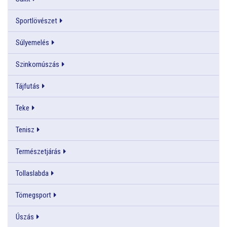
Sportlövészet
Súlyemelés
Szinkornúszás
Tájfutás
Teke
Tenisz
Természetjárás
Tollaslabda
Tömegsport
Úszás