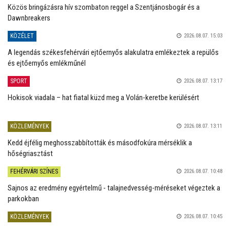
Közös bringázásra hív szombaton reggel a Szentjánosbogár és a
Dawnbreakers
KÖZÉLET
2026.08.07. 15:03
A legendás székesfehérvári ejtőernyős alakulatra emlékeztek a repülős
és ejtőernyős emlékműnél
SPORT
2026.08.07. 13:17
Hokisok viadala – hat fiatal küzd meg a Volán-keretbe kerülésért
KÖZLEMÉNYEK
2026.08.07. 13:11
Kedd éjfélig meghosszabbították és másodfokúra mérséklik a
hőségriasztást
FEHÉRVÁRI SZÍNES
2026.08.07. 10:48
Sajnos az eredmény egyértelmű - talajnedvesség-méréseket végeztek a
parkokban
KÖZLEMÉNYEK
2026.08.07. 10:45