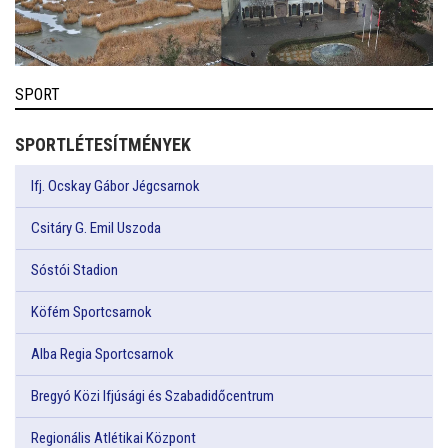
SPORT
SPORTLÉTESÍTMÉNYEK
Ifj. Ocskay Gábor Jégcsarnok
Csitáry G. Emil Uszoda
Sóstói Stadion
Köfém Sportcsarnok
Alba Regia Sportcsarnok
Bregyó Közi Ifjúsági és Szabadidőcentrum
Regionális Atlétikai Központ