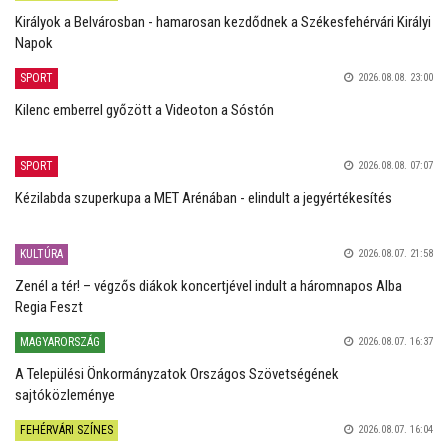
Királyok a Belvárosban - hamarosan kezdődnek a Székesfehérvári Királyi
Napok
SPORT
2026.08.08. 23:00
Kilenc emberrel győzött a Videoton a Sóstón
SPORT
2026.08.08. 07:07
Kézilabda szuperkupa a MET Arénában - elindult a jegyértékesítés
KULTÚRA
2026.08.07. 21:58
Zenél a tér! – végzős diákok koncertjével indult a háromnapos Alba
Regia Feszt
MAGYARORSZÁG
2026.08.07. 16:37
A Települési Önkormányzatok Országos Szövetségének
sajtóközleménye
FEHÉRVÁRI SZÍNES
2026.08.07. 16:04