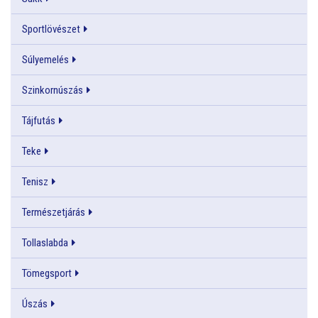
Sportlövészet
Súlyemelés
Szinkornúszás
Tájfutás
Teke
Tenisz
Természetjárás
Tollaslabda
Tömegsport
Úszás