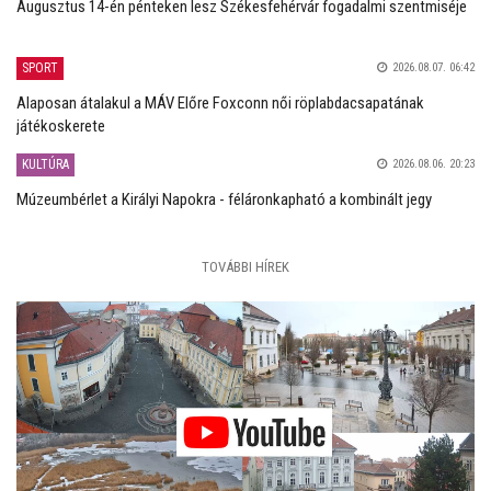
Augusztus 14-én pénteken lesz Székesfehérvár fogadalmi szentmiséje
SPORT
2026.08.07. 06:42
Alaposan átalakul a MÁV Előre Foxconn női röplabdacsapatának
játékoskerete
KULTÚRA
2026.08.06. 20:23
Múzeumbérlet a Királyi Napokra - féláronkapható a kombinált jegy
TOVÁBBI HÍREK