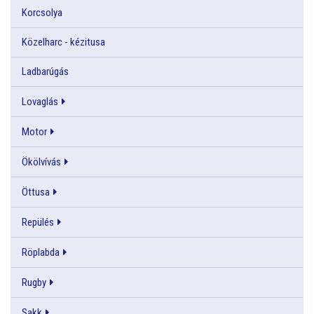
Korcsolya
Közelharc - kézitusa
Ladbarúgás
Lovaglás
Motor
Ökölvívás
Öttusa
Repülés
Röplabda
Rugby
Sakk