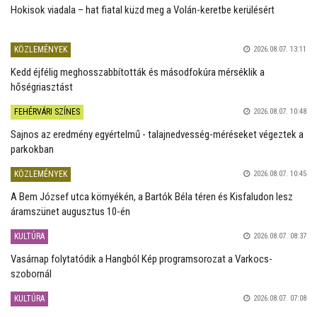
Hokisok viadala – hat fiatal küzd meg a Volán-keretbe kerülésért
KÖZLEMÉNYEK
2026.08.07. 13:11
Kedd éjfélig meghosszabbították és másodfokúra mérséklik a
hőségriasztást
FEHÉRVÁRI SZÍNES
2026.08.07. 10:48
Sajnos az eredmény egyértelmű - talajnedvesség-méréseket végeztek a
parkokban
KÖZLEMÉNYEK
2026.08.07. 10:45
A Bem József utca környékén, a Bartók Béla téren és Kisfaludon lesz
áramszünet augusztus 10-én
KULTÚRA
2026.08.07. 08:37
Vasárnap folytatódik a Hangból Kép programsorozat a Varkocs-
szobornál
KULTÚRA
2026.08.07. 07:08