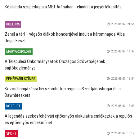
Kézilabda szuperkupa a MET Arénában - elindult a jegyértékesítés
KULTÚRA
2026.08.07. 21:58
Zenél a tér! – végzős diákok koncertjével indult a háromnapos Alba
Regia Feszt
MAGYARORSZÁG
2026.08.07. 16:37
A Települési Önkormányzatok Országos Szövetségének
sajtóközleménye
FEHÉRVÁRI SZÍNES
2026.08.07. 16:04
Közös bringázásra hív szombaton reggel a Szentjánosbogár és a
Dawnbreakers
KÖZÉLET
2026.08.07. 15:03
A legendás székesfehérvári ejtőernyős alakulatra emlékeztek a repülős
és ejtőernyős emlékműnél
SPORT
2026.08.07. 13:17