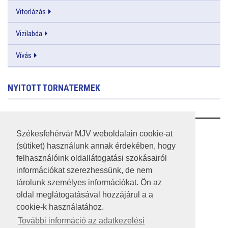
Vitorlázás
Vizilabda
Vívás
NYITOTT TORNATERMEK
RSS
Székesfehérvár MJV weboldalain cookie-at
(sütiket) használunk annak érdekében, hogy
A HONLAP 2017.03.31-I ÁLLAPOTA
felhasználóink oldallátogatási szokásairól
információkat szerezhessünk, de nem
JOGI NYILATKOZAT
tárolunk személyes információkat. Ön az
IMPRESSZUM
oldal meglátogatásával hozzájárul a a
cookie-k használatához.
MÉDIAAJÁNLAT
További információ az adatkezelési