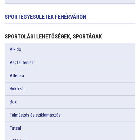
SPORTEGYESÜLETEK FEHÉRVÁRON
SPORTOLÁSI LEHETŐSÉGEK, SPORTÁGAK
Aikido
Asztalitenisz
Atlétika
Birkózás
Box
Falmászás és sziklamászás
Futsal