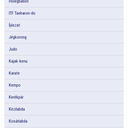
Hőlégballon
ITF Taekwon-do
Íjászat
Jégkorong
Judo
Kajak-kenu
Karate
Kempo
Kerékpár
Kézilabda
Kosárlabda