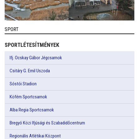
SPORT
SPORTLÉTESÍTMÉNYEK
Ifj. Ocskay Gábor Jégcsarnok
Csitáry G. Emil Uszoda
Sóstói Stadion
Köfém Sportcsarnok
Alba Regia Sportcsarnok
Bregyó Közi Ifjúsági és Szabadidőcentrum
Regionális Atlétikai Központ