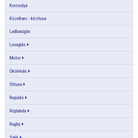
Korcsolya
Közelharc - kézitusa
Ladbarúgás
Lovaglás
Motor
Ökölvívás
Öttusa
Repülés
Röplabda
Rugby
Sakk