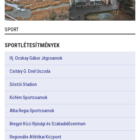
SPORT
SPORTLÉTESÍTMÉNYEK
Ifj. Ocskay Gábor Jégcsarnok
Csitáry G. Emil Uszoda
Sóstói Stadion
Köfém Sportcsarnok
Alba Regia Sportcsarnok
Bregyó Közi Ifjúsági és Szabadidőcentrum
Regionális Atlétikai Központ