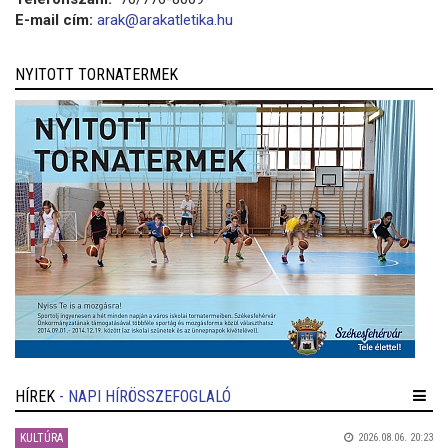
E-mail cím:
arak@arakatletika.hu
NYITOTT TORNATERMEK
HÍREK
- NAPI HÍRÖSSZEFOGLALÓ
KULTÚRA
2026.08.06. 20:23