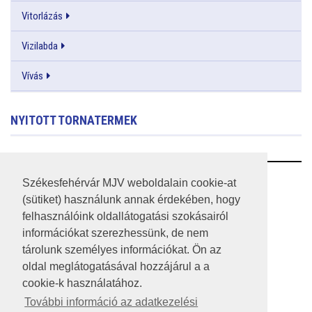
Vitorlázás
Vizilabda
Vívás
NYITOTT TORNATERMEK
RSS
Székesfehérvár MJV weboldalain cookie-at
(sütiket) használunk annak érdekében, hogy
A HONLAP 2017.03.31-I ÁLLAPOTA
felhasználóink oldallátogatási szokásairól
információkat szerezhessünk, de nem
JOGI NYILATKOZAT
tárolunk személyes információkat. Ön az
IMPRESSZUM
oldal meglátogatásával hozzájárul a a
cookie-k használatához.
MÉDIAAJÁNLAT
További információ az adatkezelési