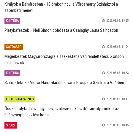
Királyok a Belvárosban - 18 órakor indul a Vörösmarty Színháztól a
szombati menet
KULTÚRA
2026.08.06. 13:35
Pletykafészek – Neil Simon bohózata a Csajághy Laura Színpadon
GAZDASÁG
2026.08.06. 11:04
Megérkeztek Magyarországra a székesfehérvári rendeltetésű Zonson
midibuszok
KULTÚRA
2026.08.06. 10:53
Színi játékok - Victor Haïm-darabbal vár a Prospero Színkör a V54-ben
FEHÉRVÁRI SZÍNES
2026.08.06. 10:47
Ősszel folytatja az ingyenes, szülésre felkészítő tanfolyamokat az
Egészségfejlesztési Iroda
SPORT
2026.08.06. 10:45