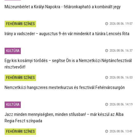
Múzeumbérlet a Királyi Napokra - féláronkapható a kombinált jegy
FEHÉRVÁRI SZÍNES
2026.08.06. 19:07
Irány a vadszeder – augusztus 9-én vár mindenkit a túrára Lencsés Rita
KULTÚRA
2026.08.06. 16:37
Egy kis kosárnyi törődés – segítse Ön is a Nemzetközi Néptáncfesztivál
résztvevőit!
FEHÉRVÁRI SZÍNES
2026.08.06. 16:03
Nemzetközi hangszeres mesterkurzus és fesztivál Fehérvárcsurgón
KULTÚRA
2026.08.06. 14:19
Jazz minden mennyiségben, minden stílusban! – már készül az Alba
Regia Feszt színpada
FEHÉRVÁRI SZÍNES
2026.08.06. 13:41