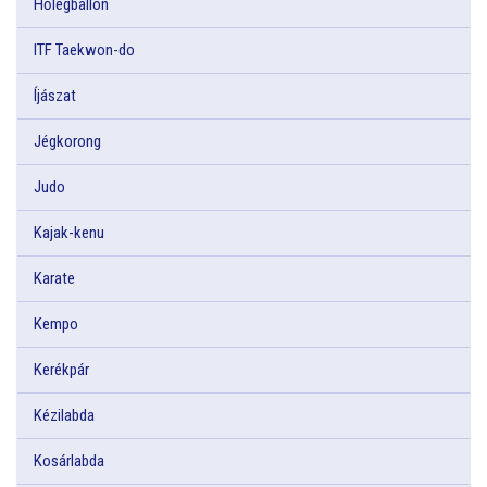
Hőlégballon
ITF Taekwon-do
Íjászat
Jégkorong
Judo
Kajak-kenu
Karate
Kempo
Kerékpár
Kézilabda
Kosárlabda