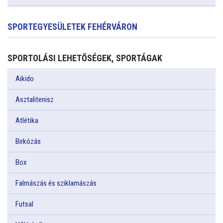
SPORTEGYESÜLETEK FEHÉRVÁRON
SPORTOLÁSI LEHETŐSÉGEK, SPORTÁGAK
Aikido
Asztalitenisz
Atlétika
Birkózás
Box
Falmászás és sziklamászás
Futsal