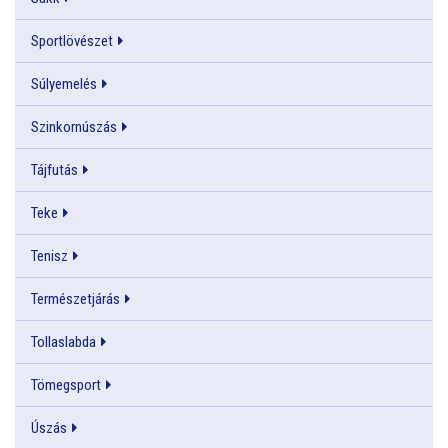
Sportlövészet
Súlyemelés
Szinkornúszás
Tájfutás
Teke
Tenisz
Természetjárás
Tollaslabda
Tömegsport
Úszás