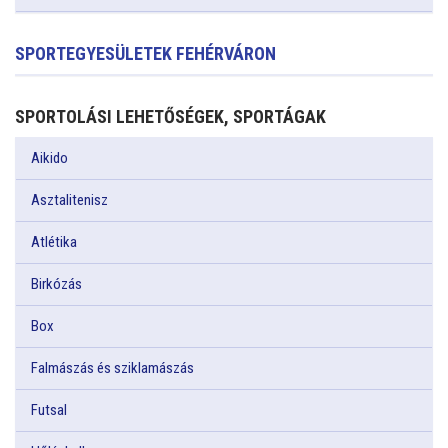
SPORTEGYESÜLETEK FEHÉRVÁRON
SPORTOLÁSI LEHETŐSÉGEK, SPORTÁGAK
Aikido
Asztalitenisz
Atlétika
Birkózás
Box
Falmászás és sziklamászás
Futsal