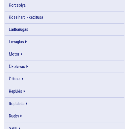
Korcsolya
Közelharc - kézitusa
Ladbarúgás
Lovaglás
Motor
Ökölvívás
Öttusa
Repülés
Röplabda
Rugby
Sakk