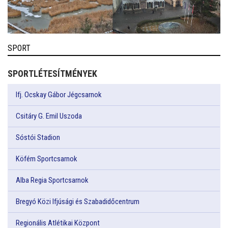
SPORT
SPORTLÉTESÍTMÉNYEK
Ifj. Ocskay Gábor Jégcsarnok
Csitáry G. Emil Uszoda
Sóstói Stadion
Köfém Sportcsarnok
Alba Regia Sportcsarnok
Bregyó Közi Ifjúsági és Szabadidőcentrum
Regionális Atlétikai Központ