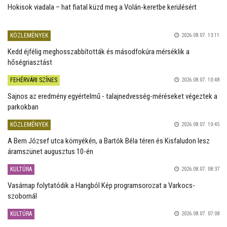
Hokisok viadala – hat fiatal küzd meg a Volán-keretbe kerülésért
KÖZLEMÉNYEK
2026.08.07. 13:11
Kedd éjfélig meghosszabbították és másodfokúra mérséklik a
hőségriasztást
FEHÉRVÁRI SZÍNES
2026.08.07. 10:48
Sajnos az eredmény egyértelmű - talajnedvesség-méréseket végeztek a
parkokban
KÖZLEMÉNYEK
2026.08.07. 10:45
A Bem József utca környékén, a Bartók Béla téren és Kisfaludon lesz
áramszünet augusztus 10-én
KULTÚRA
2026.08.07. 08:37
Vasárnap folytatódik a Hangból Kép programsorozat a Varkocs-
szobornál
KULTÚRA
2026.08.07. 07:08