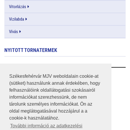
Vitorlázás
Vizilabda
Vívás
NYITOTT TORNATERMEK
RSS
Székesfehérvár MJV weboldalain cookie-at
(sütiket) használunk annak érdekében, hogy
A HONLAP 2017.03.31-I ÁLLAPOTA
felhasználóink oldallátogatási szokásairól
információkat szerezhessünk, de nem
JOGI NYILATKOZAT
tárolunk személyes információkat. Ön az
IMPRESSZUM
oldal meglátogatásával hozzájárul a a
cookie-k használatához.
MÉDIAAJÁNLAT
További információ az adatkezelési