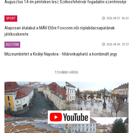
Augusztus 14-én pénteken lesz Székesfehérvár fogadalmi szentmiséje
SPORT
2026.08.07. 06:42
Alaposan átalakul a MÁV Előre Foxconn női röplabdacsapatának
játékoskerete
KULTÚRA
2026.08.06. 20:23
Múzeumbérlet a Királyi Napokra - féláronkapható a kombinált jegy
TOVÁBBI HÍREK