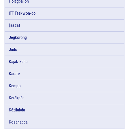
Hőlégballon
ITF Taekwon-do
Íjászat
Jégkorong
Judo
Kajak-kenu
Karate
Kempo
Kerékpár
Kézilabda
Kosárlabda