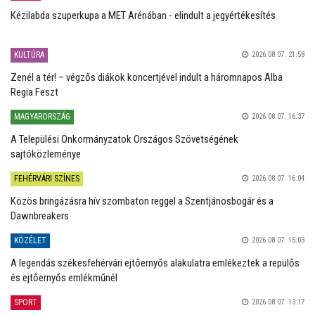
Kézilabda szuperkupa a MET Arénában - elindult a jegyértékesítés
KULTÚRA
2026.08.07. 21:58
Zenél a tér! – végzős diákok koncertjével indult a háromnapos Alba
Regia Feszt
MAGYARORSZÁG
2026.08.07. 16:37
A Települési Önkormányzatok Országos Szövetségének
sajtóközleménye
FEHÉRVÁRI SZÍNES
2026.08.07. 16:04
Közös bringázásra hív szombaton reggel a Szentjánosbogár és a
Dawnbreakers
KÖZÉLET
2026.08.07. 15:03
A legendás székesfehérvári ejtőernyős alakulatra emlékeztek a repülős
és ejtőernyős emlékműnél
SPORT
2026.08.07. 13:17