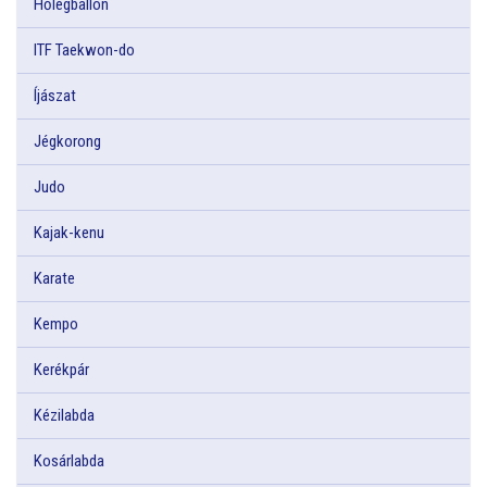
Hőlégballon
ITF Taekwon-do
Íjászat
Jégkorong
Judo
Kajak-kenu
Karate
Kempo
Kerékpár
Kézilabda
Kosárlabda