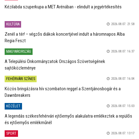
Kézilabda szuperkupa a MET Arénában - elindult a jegyértékesítés
KULTÚRA
2026.08.07. 21:58
Zenél a tér! – végzős diákok koncertjével indult a háromnapos Alba
Regia Feszt
MAGYARORSZÁG
2026.08.07. 16:37
A Települési Önkormányzatok Országos Szövetségének
sajtóközleménye
FEHÉRVÁRI SZÍNES
2026.08.07. 16:04
Közös bringázásra hív szombaton reggel a Szentjánosbogár és a
Dawnbreakers
KÖZÉLET
2026.08.07. 15:03
A legendás székesfehérvári ejtőernyős alakulatra emlékeztek a repülős
és ejtőernyős emlékműnél
SPORT
2026.08.07. 13:17