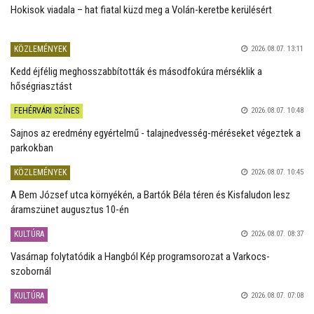
Hokisok viadala – hat fiatal küzd meg a Volán-keretbe kerülésért
KÖZLEMÉNYEK
2026.08.07. 13:11
Kedd éjfélig meghosszabbították és másodfokúra mérséklik a
hőségriasztást
FEHÉRVÁRI SZÍNES
2026.08.07. 10:48
Sajnos az eredmény egyértelmű - talajnedvesség-méréseket végeztek a
parkokban
KÖZLEMÉNYEK
2026.08.07. 10:45
A Bem József utca környékén, a Bartók Béla téren és Kisfaludon lesz
áramszünet augusztus 10-én
KULTÚRA
2026.08.07. 08:37
Vasárnap folytatódik a Hangból Kép programsorozat a Varkocs-
szobornál
KULTÚRA
2026.08.07. 07:08