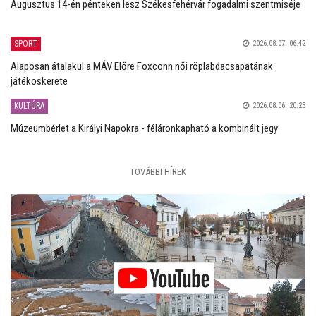
Augusztus 14-én pénteken lesz Székesfehérvár fogadalmi szentmiséje
SPORT
2026.08.07. 06:42
Alaposan átalakul a MÁV Előre Foxconn női röplabdacsapatának
játékoskerete
KULTÚRA
2026.08.06. 20:23
Múzeumbérlet a Királyi Napokra - féláronkapható a kombinált jegy
TOVÁBBI HÍREK