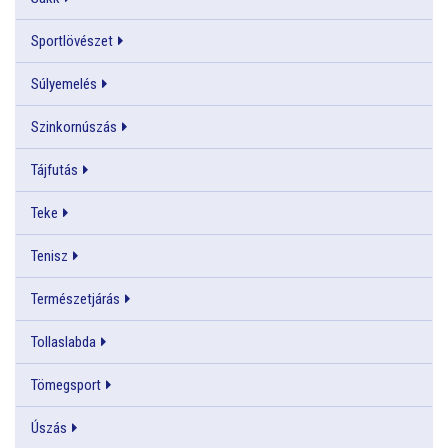
Sportlövészet
Súlyemelés
Szinkornúszás
Tájfutás
Teke
Tenisz
Természetjárás
Tollaslabda
Tömegsport
Úszás