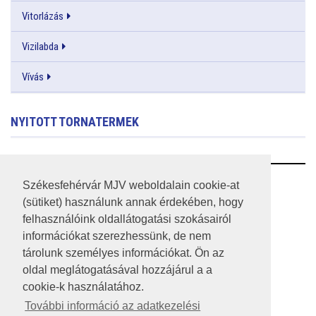
Vitorlázás
Vizilabda
Vívás
NYITOTT TORNATERMEK
RSS
Székesfehérvár MJV weboldalain cookie-at
(sütiket) használunk annak érdekében, hogy
A HONLAP 2017.03.31-I ÁLLAPOTA
felhasználóink oldallátogatási szokásairól
információkat szerezhessünk, de nem
JOGI NYILATKOZAT
tárolunk személyes információkat. Ön az
IMPRESSZUM
oldal meglátogatásával hozzájárul a a
cookie-k használatához.
MÉDIAAJÁNLAT
További információ az adatkezelési