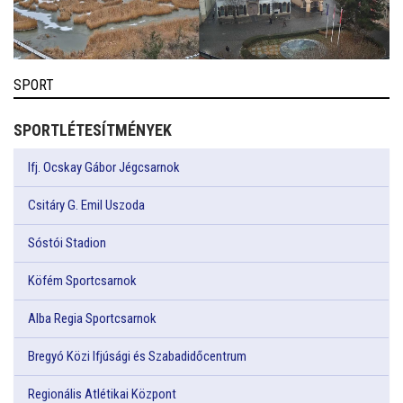
SPORT
SPORTLÉTESÍTMÉNYEK
Ifj. Ocskay Gábor Jégcsarnok
Csitáry G. Emil Uszoda
Sóstói Stadion
Köfém Sportcsarnok
Alba Regia Sportcsarnok
Bregyó Közi Ifjúsági és Szabadidőcentrum
Regionális Atlétikai Központ