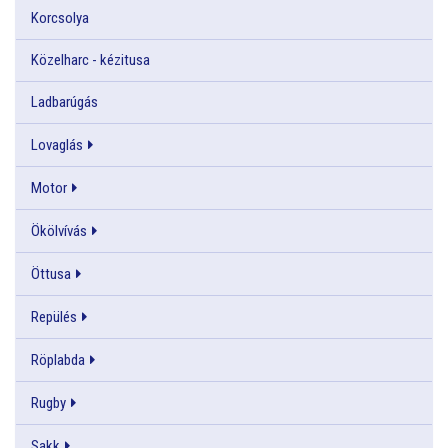
Korcsolya
Közelharc - kézitusa
Ladbarúgás
Lovaglás
Motor
Ökölvívás
Öttusa
Repülés
Röplabda
Rugby
Sakk