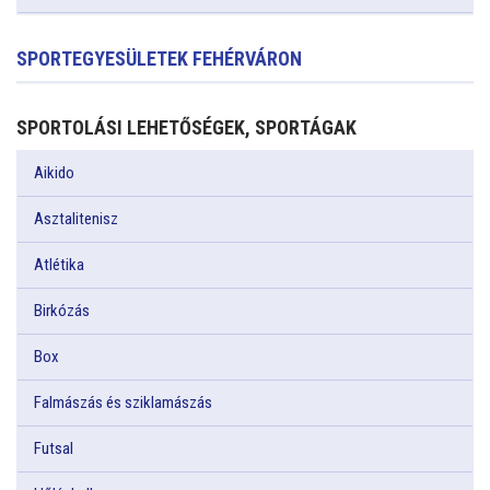
SPORTEGYESÜLETEK FEHÉRVÁRON
SPORTOLÁSI LEHETŐSÉGEK, SPORTÁGAK
Aikido
Asztalitenisz
Atlétika
Birkózás
Box
Falmászás és sziklamászás
Futsal