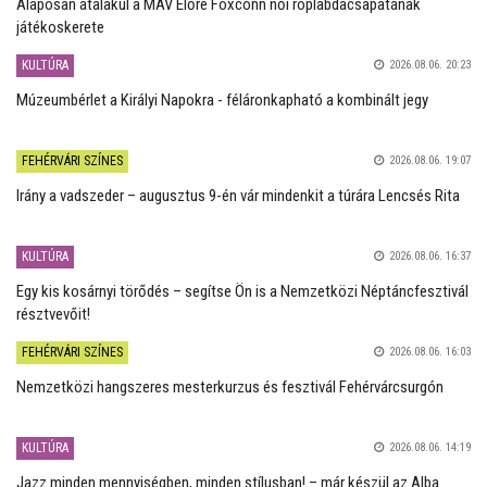
Alaposan átalakul a MÁV Előre Foxconn női röplabdacsapatának
játékoskerete
KULTÚRA
2026.08.06. 20:23
Múzeumbérlet a Királyi Napokra - féláronkapható a kombinált jegy
FEHÉRVÁRI SZÍNES
2026.08.06. 19:07
Irány a vadszeder – augusztus 9-én vár mindenkit a túrára Lencsés Rita
KULTÚRA
2026.08.06. 16:37
Egy kis kosárnyi törődés – segítse Ön is a Nemzetközi Néptáncfesztivál
résztvevőit!
FEHÉRVÁRI SZÍNES
2026.08.06. 16:03
Nemzetközi hangszeres mesterkurzus és fesztivál Fehérvárcsurgón
KULTÚRA
2026.08.06. 14:19
Jazz minden mennyiségben, minden stílusban! – már készül az Alba