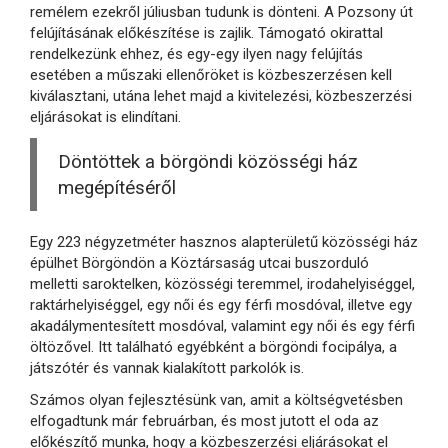
remélem ezekről júliusban tudunk is dönteni. A Pozsony út
felújításának előkészítése is zajlik. Támogató okirattal
rendelkezünk ehhez, és egy-egy ilyen nagy felújítás
esetében a műszaki ellenőröket is közbeszerzésen kell
kiválasztani, utána lehet majd a kivitelezési, közbeszerzési
eljárásokat is elindítani.
Döntöttek a börgöndi közösségi ház
megépítéséről
Egy 223 négyzetméter hasznos alapterületű közösségi ház
épülhet Börgöndön a Köztársaság utcai buszorduló
melletti saroktelken, közösségi teremmel, irodahelyiséggel,
raktárhelyiséggel, egy női és egy férfi mosdóval, illetve egy
akadálymentesített mosdóval, valamint egy női és egy férfi
öltözővel. Itt található egyébként a börgöndi focipálya, a
játszótér és vannak kialakított parkolók is.
Számos olyan fejlesztésünk van, amit a költségvetésben
elfogadtunk már februárban, és most jutott el oda az
előkészítő munka, hogy a közbeszerzési eljárásokat el