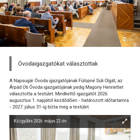
Óvodaigazgatókat választottak
A Napsugár Óvoda igazgatójának Fülöpné Süli Olgát, az
Árpád Úti Óvoda igazgatójának pedig Magony Henriettet
választotta a testület. Mindkettő igazgatót 2026.
augusztus 1. napjától kezdődően - határozott időtartamra
- 2027. július 31-ig bízta meg a testület.
Közgyűlés 2026. május 22-én