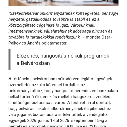
"
Székesfehérvár önkormányzatának költségvetési pénzügyi
helyzete, gazdálkodása továbbra is stabil és ez a
közszolgáltató cégeinkre is igaz. Városunknak,
intézményeinknek, vállalatainknak adóssága nincsen és
továbbra is tartalékokkal rendelkezünk."
- mondta Cser-
Palkovics András polgármester.
Élőzenés, hangosítás nélküli programok
a Belvárosban
A történelmi belvárosban működő vendéglátó egységek
üzemeltetői azzal a kéréssel fordultak az
önkormányzathoz, hogy hangosító berendezés használata
nélkül történő élő, éneklés melletti hangszeres zenélés
lehetőségét biztosítsa a város. A testület arról döntött,
hogy belvárosi lakók életkörülményeinek és pihenéshez
való jogának biztosítására is tekintettel, a vendéglátó
egységek 2026. június 1-től 2026. szeptember 15-ig a
pénteki és szombati napokon 18.00 óra és 22.00 óra