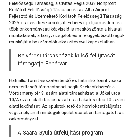
Felelősségű Társaság, a Civitas Regia 2038 Nonprofit
Korlátolt Felelősségű Társaság és az Alba Airport
Fejlesztő és Üzemeltető Korlátolt Felelősségű Társaság
2025-ös éves beszámolóját. Fehérvár polgármestere és
több önkormányzati képviselő is megköszönte a hivatali
munkatársak, a könyvvizsgálók és a felügyelőbizottságok
munkáját a beszámolók elkészítésével kapcsolatban.
Belvárosi társasházak külső felújítását
támogatja Fehérvár
Hatmillió forint visszatérítendő és hatmillió forint vissza
nem térítendő támogatással segíti Székesfehérvár a
Vörösmarty tér 8. szám alatti társasházat, a Jókai utca
10/A szám alatti társasházat és a Lakatos utca 10. szám
alatti lakóházat. Az épületek tető és homlokzatfelújítást
végeznek, amit mindegyik épület esetében támogatott az
önkormányzat.
A Saára Gyula útfelújítási program