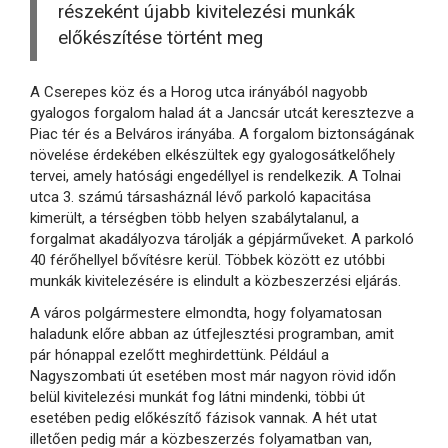
részeként újabb kivitelezési munkák
előkészítése történt meg
A Cserepes köz és a Horog utca irányából nagyobb
gyalogos forgalom halad át a Jancsár utcát keresztezve a
Piac tér és a Belváros irányába. A forgalom biztonságának
növelése érdekében elkészültek egy gyalogosátkelőhely
tervei, amely hatósági engedéllyel is rendelkezik. A Tolnai
utca 3. számú társasháznál lévő parkoló kapacitása
kimerült, a térségben több helyen szabálytalanul, a
forgalmat akadályozva tárolják a gépjárműveket. A parkoló
40 férőhellyel bővítésre kerül. Többek között ez utóbbi
munkák kivitelezésére is elindult a közbeszerzési eljárás.
A város polgármestere elmondta, hogy folyamatosan
haladunk előre abban az útfejlesztési programban, amit
pár hónappal ezelőtt meghirdettünk. Például a
Nagyszombati út esetében most már nagyon rövid időn
belül kivitelezési munkát fog látni mindenki, többi út
esetében pedig előkészítő fázisok vannak. A hét utat
illetően pedig már a közbeszerzés folyamatban van,