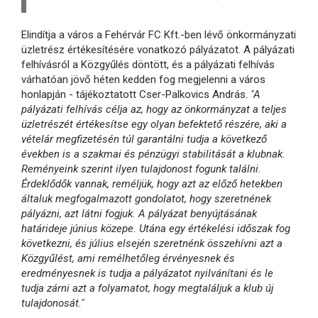
Elindítja a város a Fehérvár FC Kft.-ben lévő önkormányzati
üzletrész értékesítésére vonatkozó pályázatot. A pályázati
felhívásról a Közgyűlés döntött, és a pályázati felhívás
várhatóan jövő héten kedden fog megjelenni a város
honlapján - tájékoztatott Cser-Palkovics András.
"A
pályázati felhívás célja az, hogy az önkormányzat a teljes
üzletrészét értékesítse egy olyan befektető részére, aki a
vételár megfizetésén túl garantálni tudja a következő
években is a szakmai és pénzügyi stabilitását a klubnak.
Reményeink szerint ilyen tulajdonost fogunk találni.
Érdeklődők vannak, reméljük, hogy azt az előző hetekben
általuk megfogalmazott gondolatot, hogy szeretnének
pályázni, azt látni fogjuk. A pályázat benyújtásának
határideje június közepe. Utána egy értékelési időszak fog
következni, és július elsején szeretnénk összehívni azt a
Közgyűlést, ami remélhetőleg érvényesnek és
eredményesnek is tudja a pályázatot nyilvánítani és le
tudja zárni azt a folyamatot, hogy megtaláljuk a klub új
tulajdonosát."