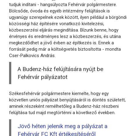
tudjuk indítani - hangsúlyozta Fehérvár polgármestere.
Bölcsőde, óvoda és egyéb intézmény felújítások is
ugyanúgy szerepelnek ezek között, ilyen például a börgöndi
közösségi ház építésére vonatkozó kivitelezési,
közbeszerzési eljárás megindítása. Bízunk benne, hogy
érvényes és eredményes lesz a közbeszerzés, és utána
megkezdődhet a jövő évben az építkezés is. Ennek a
forrását pedig már a költségvetés biztosította - mondta
Cser-Palkovics András.
A Budenz-ház felújítására nyújt be
Fehérvár pályázatot
Székesfehérvár polgármestere kiemelte, hogy egy
közvetlen uniós pályázat benyújtásáról is döntés született,
aminek részeként remélhetőleg a Budenz-ház részbeni
felújítása tud majd megtörténni a következő években.
Jövő héten jelenik meg a pályázat a
Fehérvár FC Kft értékesítéséről