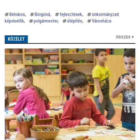
Belváros
Börgönd
fejlesztések
önkormányzati
képviselők
polgármester
útépítés
Városháza
ÖSSZES
KÖZÉLET