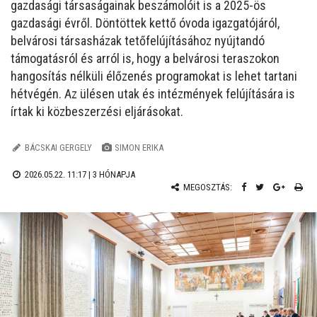
gazdasági társaságainak beszámolóit is a 2025-ös
gazdasági évről. Döntöttek kettő óvoda igazgatójáról,
belvárosi társasházak tetőfelújításához nyújtandó
támogatásról és arról is, hogy a belvárosi teraszokon
hangosítás nélküli élőzenés programokat is lehet tartani
hétvégén. Az ülésen utak és intézmények felújítására is
írtak ki közbeszerzési eljárásokat.
BÁCSKAI GERGELY
SIMON ERIKA
2026.05.22. 11:17 |
3 HÓNAPJA
MEGOSZTÁS: