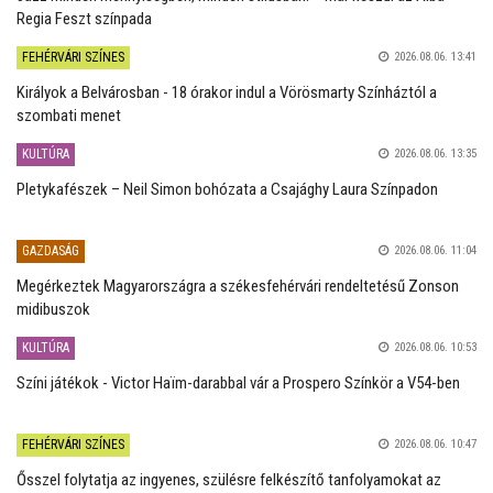
Regia Feszt színpada
FEHÉRVÁRI SZÍNES
2026.08.06. 13:41
Királyok a Belvárosban - 18 órakor indul a Vörösmarty Színháztól a
szombati menet
KULTÚRA
2026.08.06. 13:35
Pletykafészek – Neil Simon bohózata a Csajághy Laura Színpadon
GAZDASÁG
2026.08.06. 11:04
Megérkeztek Magyarországra a székesfehérvári rendeltetésű Zonson
midibuszok
KULTÚRA
2026.08.06. 10:53
Színi játékok - Victor Haïm-darabbal vár a Prospero Színkör a V54-ben
FEHÉRVÁRI SZÍNES
2026.08.06. 10:47
Ősszel folytatja az ingyenes, szülésre felkészítő tanfolyamokat az