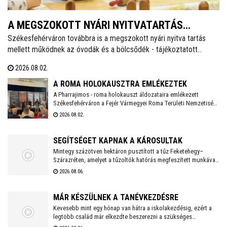
A MEGSZOKOTT NYÁRI NYITVATARTÁS
Székesfehérváron továbbra is a megszokott nyári nyitva tartás
MELLETT MŰKÖDNEK A FEHÉRVÁRI ÓVODÁK
mellett működnek az óvodák és a bölcsődék - tájékoztatott
ÉS BÖLCSŐDÉK
közösségi oldalán a város polgármestere. Hétfőtől is tehát a
2026.08.02.
megszokott nyári nyitva tartással fogadják a piciket a bölcsődék
és az óvodák!
A ROMA HOLOKAUSZTRA EMLÉKEZTEK
A Pharrajimos - roma holokauszt áldozataira emlékezett
Székesfehérváron a Fejér Vármegyei Roma Területi Nemzetiségi
Önkormányzat, ahova az egész vármegyéből érkeztek
2026.08.02.
megemlékezők. Az Öreghegyi Közösségi Házban tartott
megemlékezésen zenés, balladai történetfelolvasás idézte fel a
múlt fájdalmát a Romano Glaszo közreműködésével.
SEGÍTSÉGET KAPNAK A KÁROSULTAK
Mintegy százötven hektáron pusztított a tűz Feketehegy–
Szárazréten, amelyet a tűzoltók hatórás megfeszített munkával
fékeztek meg. Az önkormányzat megkezdte a károsultak
2026.08.06.
felkutatását. Arra kérik az érintetteket, hogy jelentkezzenek a
segítség megszervezése érdekében.
MÁR KÉSZÜLNEK A TANÉVKEZDÉSRE
Kevesebb mint egy hónap van hátra a iskolakezdésig, ezért a
legtöbb család már elkezdte beszerezni a szükséges
tanszereket. A fehérvári papír-írószer üzletek már július eleje