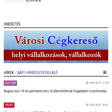
2026.08.06.
óta készülnek a rohamra.
HIRDETÉS
HÍREK
- NAPI HÍRÖSSZEFOGLALÓ
KULTÚRA
2026.08.07. 07:08
Augusztus 14-én pénteken lesz Székesfehérvár fogadalmi szentmiséje
SPORT
2026.08.07. 06:42