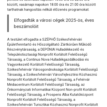
között, vasárnapi napokon 18.00 óra és 21.00 óra között
tarthatnak hangosítás nélküli élőzenés programokat.
Elfogadták a városi cégek 2025-ös, éves
beszámolóit
A testület elfogadta a SZÉPHŐ Székesfehérvári
Épületfenntartó és Hőszolgáltató Zártkörűen Működő
Részvénytársaság, a DEPÓNIA Hulladékkezelő és
Településtisztasági Nonprofit Korlátolt Felelősségű
Társaság, a Continus Nova Hulladékgazdálkodási és
Vagyonkezelő Korlátolt Felelősségű Társaság,
Székesfehérvár Városgondnoksága Korlátolt Felelősségű
Társaság, a Székesfehérvári Városfejlesztési Közhasznú
Nonprofit Korlátolt Felelősségű Társaság, a Fehérvár
Médiacentrum Korlátolt Felelősségű Társaság, az
Önkormányzati Informatikai Központ Non-profit Korlátolt
Felelősségű Társaság, a Prosperis Alba Kutatóközpont
Nonprofit Korlátolt Felelősségű Társaság, a
Székesfehérvári Turisztikai Közhasznú Nonprofit Korlátolt