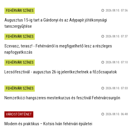
FEHÉRVÁRI SZÍNES
2026.08.10. 07:56
Augusztus 15-ig tart a Gárdonyi és az Adypapír jótékonysági
tanszergyűjtése
FEHÉRVÁRI SZÍNES
2026.08.10. 07:37
Szevasz, terasz! - Fehérvárról is megfigyelhető lesz a részleges
napfogyatkozás
FEHÉRVÁRI SZÍNES
2026.08.10. 07:10
Lecsófesztivál - augusztus 26-ig jelentkezhetnek a főzőcsapatok
FEHÉRVÁRI SZÍNES
2026.08.10. 07:03
Nemzetközi hangszeres mesterkurzus és fesztivál Fehérvárcsurgón
VÁROSTÖRTÉNET
2026.08.10. 06:48
Modern és praktikus – Kotsis Iván fehérvári épületei