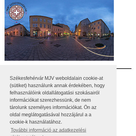
RSS
Székesfehérvár MJV weboldalain cookie-at
(sütiket) használunk annak érdekében, hogy
A HONLAP 2017.03.31-I ÁLLAPOTA
felhasználóink oldallátogatási szokásairól
információkat szerezhessünk, de nem
JOGI NYILATKOZAT
tárolunk személyes információkat. Ön az
IMPRESSZUM
oldal meglátogatásával hozzájárul a a
cookie-k használatához.
MÉDIAAJÁNLAT
További információ az adatkezelési