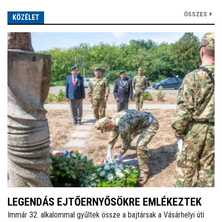
ÖSSZES
KÖZÉLET
LEGENDÁS EJTŐERNYŐSÖKRE EMLÉKEZTEK
Immár 32. alkalommal gyűltek össze a bajtársak a Vásárhelyi úti