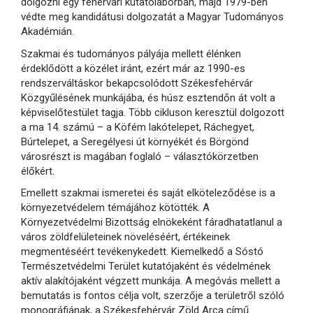
dolgozni egy fehérvári kutatólaborban, majd 1979-ben
védte meg kandidátusi dolgozatát a Magyar Tudományos
Akadémián.
Szakmai és tudományos pályája mellett élénken
érdeklődött a közélet iránt, ezért már az 1990-es
rendszerváltáskor bekapcsolódott Székesfehérvár
Közgyűlésének munkájába, és húsz esztendőn át volt a
képviselőtestület tagja. Több cikluson keresztül dolgozott
a ma 14. számú – a Köfém lakótelepet, Ráchegyet,
Búrtelepet, a Seregélyesi út környékét és Börgönd
városrészt is magában foglaló – választókörzetben
élőkért.
Emellett szakmai ismeretei és saját elköteleződése is a
környezetvédelem témájához kötötték. A
Környezetvédelmi Bizottság elnökeként fáradhatatlanul a
város zöldfelületeinek növeléséért, értékeinek
megmentéséért tevékenykedett. Kiemelkedő a Sóstó
Természetvédelmi Terület kutatójaként és védelmének
aktív alakítójaként végzett munkája. A megóvás mellett a
bemutatás is fontos célja volt, szerzője a területről szóló
monográfiának, a Székesfehérvár Zöld Arca című