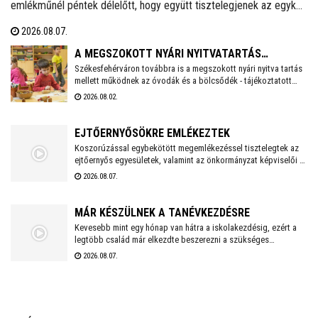
emlékműnél péntek délelőtt, hogy együtt tisztelegjenek az egykori
62. Önálló Ejtőernyős Zászlóalj előtt. A hagyományokat ápoló
2026.08.07.
Veterán Repülők és Ejtőernyősök Fejér Megyei Egyesülete ezzel a
rendezvénnyel őrzi az a második világháború után újjászervezett,
A MEGSZOKOTT NYÁRI NYITVATARTÁS
1951-től 1954-ig Székesfehérváron ismertté vált ejtőernyős
Székesfehérváron továbbra is a megszokott nyári nyitva tartás
MELLETT MŰKÖDNEK A FEHÉRVÁRI ÓVODÁK ÉS
mellett működnek az óvodák és a bölcsődék - tájékoztatott
alakulat emlékét.
BÖLCSŐDÉK
közösségi oldalán a város polgármestere. Hétfőtől is tehát a
2026.08.02.
megszokott nyári nyitva tartással fogadják a piciket a
bölcsődék és az óvodák!
EJTŐERNYŐSÖKRE EMLÉKEZTEK
Koszorúzással egybekötött megemlékezéssel tisztelegtek az
ejtőernyős egyesületek, valamint az önkormányzat képviselői a
Repülős és Ejtőernyős Emlékműnél. A jelenlévők a 62. Önálló
2026.08.07.
Ejtőernyős Zászlóaljra emlékeztek.
MÁR KÉSZÜLNEK A TANÉVKEZDÉSRE
Kevesebb mint egy hónap van hátra a iskolakezdésig, ezért a
legtöbb család már elkezdte beszerezni a szükséges
tanszereket. A fehérvári papír-írószer üzletek már július eleje
2026.08.07.
óta készülnek a rohamra.