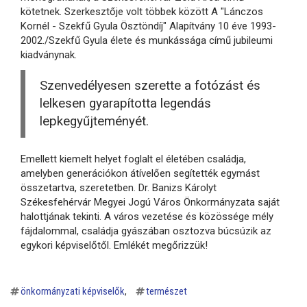
kötetnek. Szerkesztője volt többek között A "Lánczos
Kornél - Szekfű Gyula Ösztöndíj" Alapítvány 10 éve 1993-
2002./Szekfű Gyula élete és munkássága című jubileumi
kiadványnak.
Szenvedélyesen szerette a fotózást és
lelkesen gyarapította legendás
lepkegyűjteményét.
Emellett kiemelt helyet foglalt el életében családja,
amelyben generációkon átívelően segítették egymást
összetartva, szeretetben.
Dr. Banizs Károlyt
Székesfehérvár Megyei Jogú Város Önkormányzata saját
halottjának tekinti.
A város vezetése és közössége mély
fájdalommal, családja gyászában osztozva búcsúzik az
egykori képviselőtől. Emlékét megőrizzük!
önkormányzati képviselők
természet