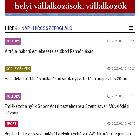
HÍREK
- NAPI HÍRÖSSZEFOGLALÓ
KULTÚRA
2026.08.10. 10:29
A trójai háború emlékezete az ókori Pannóniában
KÖZLEMÉNYEK
2026.08.10. 10:24
Hulladékszállítás és hulladékudvarok nyitvatartása augusztus 20-án
KULTÚRA
2026.08.10. 10:13
Emlékszoba nyílik Sobor Antal tiszteletére a Szent István Művelődési
Házban
SPORT
2026.08.10. 08:15
Bejelentette visszavonulását a Hydro Fehérvár AV19 korábbi legendája