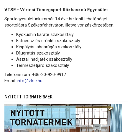
VTSE - Vértesi Tömegsport Közhasznú Egyesület
Sportegyesületünk immár 14 éve biztosít lehetőséget
sportolásra Székesfehérváron, illetve vonzáskörzetében.
Kyokushin karate szakosztály
Fittnessz és erőnléti szakosztály
Kispályás labdarúgás szakosztály
Díjugratás szakosztály
Asztali hadijáték szakosztály
Természetjáró szakosztály
Telefonszám: +36-20-920-9917
Email:
info@vtse.hu
NYITOTT TORNATERMEK