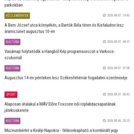
parkokban
KÖZLEMÉNYEK
2026.08.07. 10:45
A Bem József utca környékén, a Bartók Béla téren és Kisfaludon lesz
áramszünet augusztus 10-én
KULTÚRA
2026.08.07. 08:37
Vasárnap folytatódik a Hangból Kép programsorozat a Varkocs-
szobornál
KULTÚRA
2026.08.07. 07:08
Augusztus 14-én pénteken lesz Székesfehérvár fogadalmi szentmiséje
SPORT
2026.08.07. 06:42
Alaposan átalakul a MÁV Előre Foxconn női röplabdacsapatának
játékoskerete
KULTÚRA
2026.08.06. 20:23
Múzeumbérlet a Királyi Napokra - féláronkapható a kombinált jegy