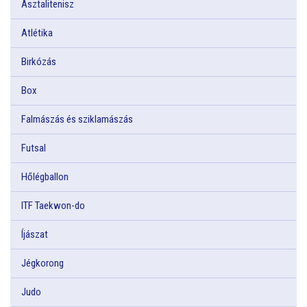
Asztalitenisz
Atlétika
Birkózás
Box
Falmászás és sziklamászás
Futsal
Hőlégballon
ITF Taekwon-do
Íjászat
Jégkorong
Judo