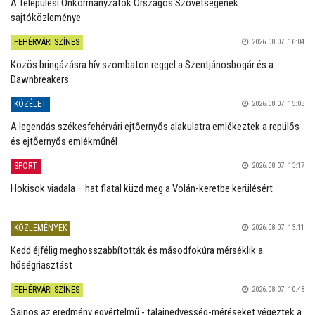
A Települési Önkormányzatok Országos Szövetségének
sajtóközleménye
FEHÉRVÁRI SZÍNES
2026.08.07. 16:04
Közös bringázásra hív szombaton reggel a Szentjánosbogár és a
Dawnbreakers
KÖZÉLET
2026.08.07. 15:03
A legendás székesfehérvári ejtőernyős alakulatra emlékeztek a repülős
és ejtőernyős emlékműnél
SPORT
2026.08.07. 13:17
Hokisok viadala – hat fiatal küzd meg a Volán-keretbe kerülésért
KÖZLEMÉNYEK
2026.08.07. 13:11
Kedd éjfélig meghosszabbították és másodfokúra mérséklik a
hőségriasztást
FEHÉRVÁRI SZÍNES
2026.08.07. 10:48
Sajnos az eredmény egyértelmű - talajnedvesség-méréseket végeztek a